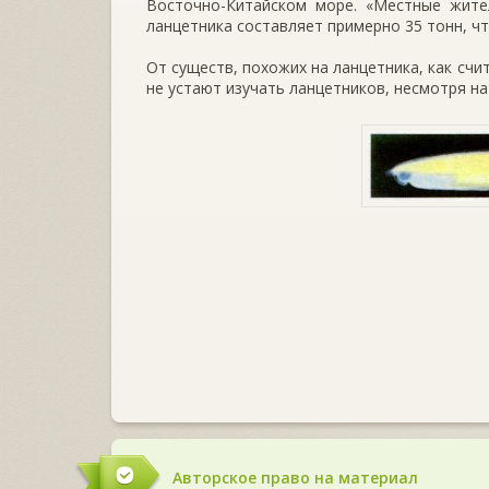
Восточно-Китайском море. «Местные жител
ланцетника составляет примерно 35 тонн, чт
От существ, похожих на ланцетника, как сч
не устают изучать лан­цетников, несмотря н
Авторское право на материал