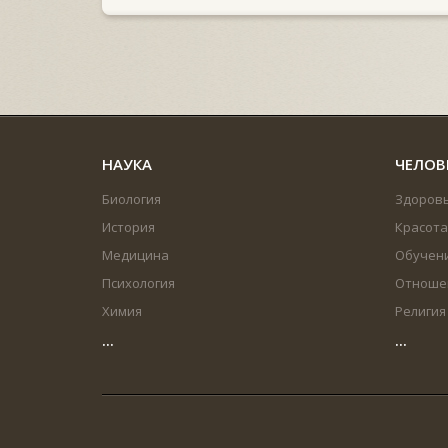
НАУКА
ЧЕЛОВ
Биология
Здоров
История
Красота
Медицина
Обучен
Психология
Отноше
Химия
Религия
...
...