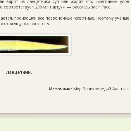
и варят из ланцетника суп или жарят его. Ежегодный улов
о соот­ветствует 280 млн. штук», — рассказывает Расс.
итается, произошли все позвоночные живот­ные. Поэтому учёные
а их кажущуюся простоту.
Ланцетник.
Источник:
Мир Энциклопедий Аванта+