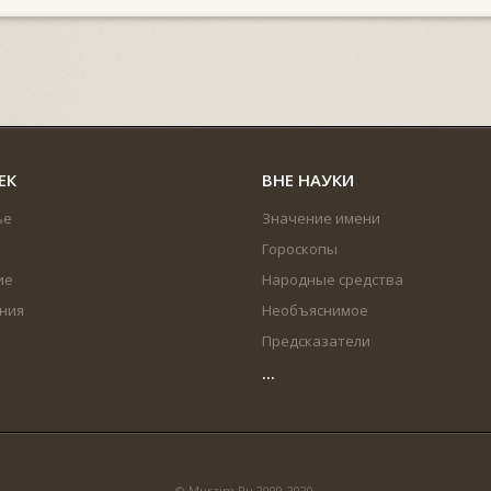
ЕК
ВНЕ НАУКИ
ье
Значение имени
Гороскопы
ие
Народные средства
ния
Необъяснимое
Предсказатели
...
© Murzim.Ru 2009-2020.