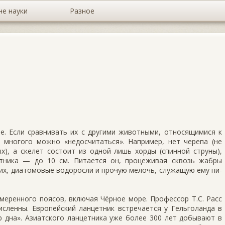
не науки
Разное
е. Если сравнивать их с другими животными, относящимися к
а многого можно «недосчитаться». Например, нет черепа (не
х), а скелет состоит из одной лишь хорды (спинной струны),
тника — до 10 см. Пита­ется он, процеживая сквозь жабры
их, диатомовые водоросли и прочую мелочь, служащую ему пи­
меренного поясов, включая Чёрное море. Профессор Т.С. Расс
сленны. Европейский ланцетник встречается у Гельголанда в
 дна». Азиатского лан­цетника уже более 300 лет добывают в