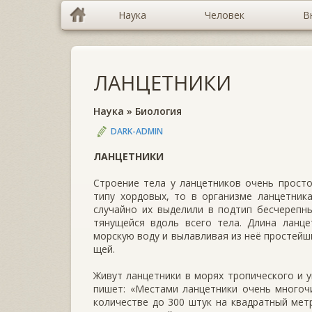
Наука
Человек
В
ЛАНЦЕТНИКИ
Наука
»
Биология
DARK-ADMIN
ЛАНЦЕТНИКИ
Строение тела у ланцетников очень просто
типу хордовых, то в организме ланцетник
случайно их выделили в подтип бесчерепны
тянущейся вдоль всего тела. Длина ланце
морскую воду и вылавливая из неё простейш
щей.
Живут ланцетники в морях тропического и у
пишет: «Местами ланцетники очень многочи
количестве до 300 штук на квадратный метр