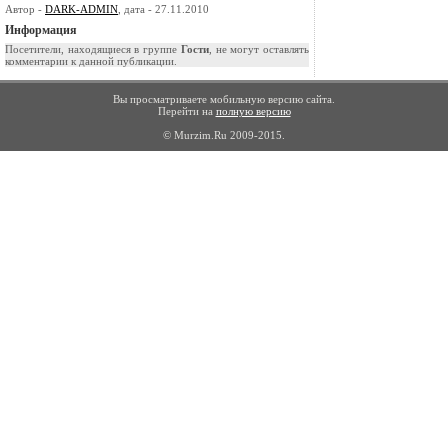
Автор -
DARK-ADMIN
, дата - 27.11.2010
Информация
Посетители, находящиеся в группе
Гости
, не могут оставлять
комментарии к данной публикации.
Вы просматриваете мобильную версию сайта.
Перейти на
полную версию
© Murzim.Ru 2009-2015.