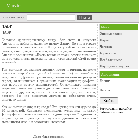
Murzim
поиск по сайту
ЛАВР
Меню
ЛАВР
Энциклопедии
Согласно древнегреческому мифу, бог света и искусств
Наука
Аполлон полюбил прекрасную нимфу Дафну. Но она в страхе
Человек
стремилась скрыться от него. Ког­да же у неё не осталось сил
бежать, она превратилась в прекрасное де­рево. Опечаленный
Гороскопы
Аполлон вос­кликнул: «Пусть венок из твоей зелени украшает
мою голову, пусть никогда не вянут твои листья! Стой вечно
Необъяснимое
зелёным!»
Народные средства
Так, согласно верованиям древних греков и римлян, на земле
появился лавр благородный (Laurus nobilis) из семейства
Авторизация
ла'вровых. В Древней Греции лавро'выми венками награждали
героев, отличившихся в сраже­ниях, полководцев-триумфато­
Логин:
ров, поэтов и других знаменито­стей. От латинского названия
лавра — Laurus — происходит слово «лауреат». Знаем мы
Пароль:
лавр и по другой причине. В нём мно­го эфирного масла,
поэтому без его душистых листьев не обхо­дятся очень
многие кушанья.
Как же выглядит лавр в при­роде? Это кустарник или дерево до
Регистрация на сайте!
18 м высотой. Садовыми нож­ницами кустарнику придают
Забыли пароль?
форму фигур разных животных. Родина лавра — Средиземно­
морье, где его разводят с глубо­кой древности. Любители
выра­щивают лавр и в городских квар­тирах.
Лавр благородный.