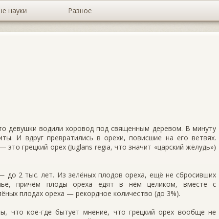
не науки
Разное
-то девушки водили хоровод под священным де­ревом. В минуту
ты. И вдруг превратились в орехи, повисшие на его ветвях.
 это грецкий орех (Juglans regia, что значит «царский жёлудь»)
 до 2 тыс. лет. Из зелёных плодов ореха, ещё не сбросивших
нье, причём плоды ореха едят в нём цели­ком, вместе с
лёных плодах ореха — рекордное количество (до 3%).
ны, что кое-где бытует мнение, что грецкий орех вообще не