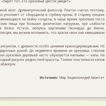
: «Умрёт тот, кто ореховый цветок увидит».
ной мозг. Древнегреческий философ Платон счи­тал поэтому,
а уползают от сборщиков в глубину кроны. В старину грецкие
авляющиеся на войну сол­даты; в наше время ореховая паста
сная пища при больших физических нагрузках, при слабости
белка. Кстати, любуясь картинами Леонардо да Винчи,
­писцев, мы можем вспомнить, что краски свои они замешивали
рисунком, с древности особо ценимая красноде­ревщиками. Из
дарочных ружей. До недавнего времени из ореховых стволов
лах ореховых деревьев часто образуются наплывы — капы. На
одный рисунок редкостной красоты. Тонкие пластинки из капов
табакерок.
Источник:
Мир Энциклопедий Аванта+