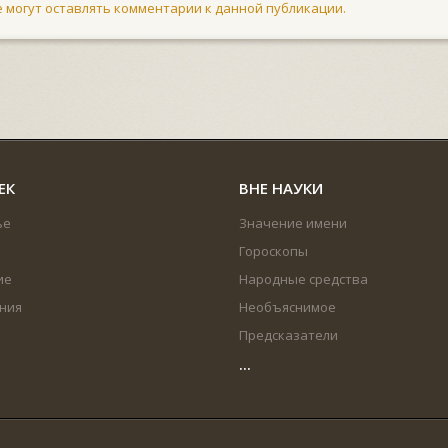
не могут оставлять комментарии к данной публикации.
ЕК
ВНЕ НАУКИ
ье
Значение имени
Гороскопы
ие
Народные средства
ния
Необъяснимое
Предсказатели
...