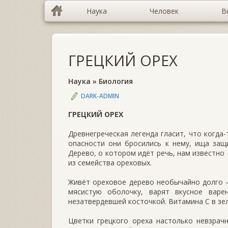
Наука
Человек
В
ГРЕЦКИЙ ОРЕХ
Наука
»
Биология
DARK-ADMIN
ГРЕЦКИЙ ОРЕХ
Древнегреческая легенда гласит, что когда
опасности они бросились к нему, ища защи
Дерево, о котором идёт речь, нам известно —
из семейства ореховых.
Живёт ореховое дерево необычайно долго —
мясистую оболочку, варят вкусное варе
незатвердевшей косточкой. Ви­тамина С в зе
Цветки грецкого ореха настолько невзрач