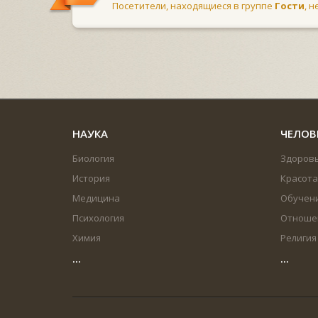
Посетители, находящиеся в группе
Гости
, 
НАУКА
ЧЕЛОВ
Биология
Здоров
История
Красота
Медицина
Обучен
Психология
Отноше
Химия
Религия
...
...