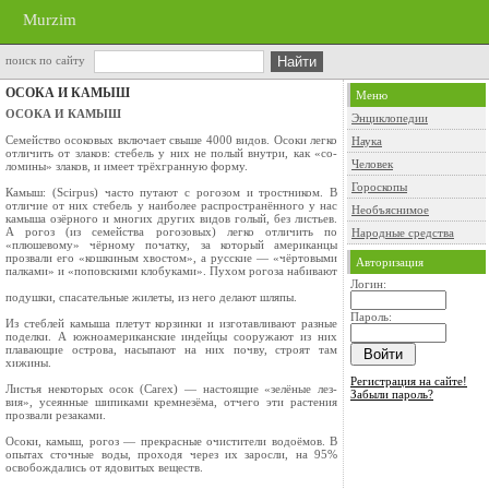
Murzim
поиск по сайту
ОСОКА И КАМЫШ
Меню
ОСОКА И КАМЫШ
Энциклопедии
Семейство осоковых включает свыше 4000 видов. Осоки лег­ко
Наука
отличить от злаков: стебель у них не полый внутри, как «со­
Человек
ломины» злаков, и имеет трёх­гранную форму.
Гороскопы
Камыш: (Scirpus) часто путают с рогозом и тростником. В
отли­чие от них стебель у наиболее распространённого у нас
Необъяснимое
камыша озёрного и многих других видов голый, без листьев.
А рогоз (из семейства рогозовых) легко отли­чить по
Народные средства
«плюшевому» чёрному початку, за который американцы
прозвали его «кошкиным хвос­том», а русские — «чёртовыми
Авторизация
палками» и «поповскими клобу­ками». Пухом рогоза набивают
Логин:
подушки, спасательные жилеты, из него делают шляпы.
Пароль:
Из стеблей камыша плетут корзинки и изготавливают раз­ные
поделки. А южноамерикан­ские индейцы сооружают из них
плавающие острова, насыпают на них почву, строят там
хижины.
Регистрация на сайте!
Листья некоторых осок (Carex) — настоящие «зелёные лез­
Забыли пароль?
вия», усеянные шипиками крем­незёма, отчего эти растения
проз­вали резаками.
Осоки, камыш, рогоз — пре­красные очистители водоёмов. В
опытах сточные воды, проходя через их заросли, на 95%
осво­бождались от ядовитых веществ.