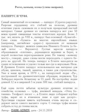
Рогоз, камыш, осока (слева направо).
ПАПИРУС И ЧУФА
Самый знаменитый из осоковых — папирус (Cyperus papyrus).
Разрезая сердцевину его стеблей на полоски, древние
египтяне умело склеивали их и получали прекрасный писчий
материал. Самые древние из свитков папируса вот уже 50
веков хранят священные тексты египетских жрецов. Более 3
тыс. лет, вплоть до VIII в., папирус был основной «бумагой».
Само слово «бумага» во многих европейских язы­ках
(например, английское «paper») произошло от названия
папируса. Папирус являлся символом Нижнего Египта (а бе­
лый лотос — Верхнего). Густые заросли папируса
образовывали «плотики», держащиеся корнями за берег, и
порой полностью перегораживали реки. По такому «живому
мосту», говорят, даже слоны могли переходить с одного бе­
рега на другой. Но теперь папирус в Египте находится на
грани исчезновения и уцелел только кое-где в верховьях Нила.
В Древнем Египте папирус использовался как ма­териал для
обуви, циновок, тканей, канатов, а также для строительства.
Уже в наше время, в 1970 г., на папирусной лодке «Ра»,
построенной по древнеегипетским образцам, нор­вежец Тур
Хейердал пересёк Атлантику за 55 дней. На пост­ройку лодки
длиной 12 м и шириной 5 м ушло 300 тыс. стеблей папируса.
Ещё одна почти забытая культура древних египтян из
семейства осоковых — чуфа, земляной миндаль. «Отец бо­
таники» Теофраст писал: «...в Египте люди собирают клубни
чуфы, варят их в ячменном пиве и едят как десерт».
Хрустящая сладкая мякоть клубеньков очень вкусна и со­
держит масло самого высшего сорта. С гектара чуфы мож­но
собрать в год до тонны масла.
Автор -
DARK-ADMIN
, дата - 24.11.2010