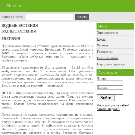
Murzim
поиск по сайту
ВОДНЫЕ РАСТЕНИЯ
Меню
ВОДНЫЕ РАСТЕНИЯ
Энциклопедии
ВИКТОРИЯ
Наука
Человек
Царственная виктория (Victoria regia) названа так в 1837 г. в
честь английской королевы Виктории. Рас­тение открыл в
Гороскопы
1800 г. немецкий ботаник Генке в глухих амазонских
джунглях. «Силы небесные, что это?» — воскликнул он,
Необъяснимое
увидев викторию.
Народные средства
Её листья в поперечнике до 2 м, а цветки — до 35 см. Они
выдерживают вес до 80 килограммов! Одно растение
Авторизация
может покрыть своими листьями до 400 кв. м воды, а за­
росли виктории порой простираются на целые километры.
Логин:
Распускается цветок виктории белоснежным, на второй
день он розовый, на третий — малиновый.
Пароль:
ЛОТОС
. Индийская легенда гласит, что сразу после рождения
Будда самостоятельно сде­лал семь шагов. Там, где ступала
ножка младен­ца, распускались цветки лотоса. В индуизме бог-
творец Брахма всегда изображается на фоне священного
Регистрация на сайте!
лотоса.
Забыли пароль?
Лотос служил не только предметом покло­нения, но и пищей.
Семена и богатые крахмалом корневища лотоса перемалывали
в муку и пекли из неё лепёшки. В голодные годы лотос спасал
от смерти многих людей. И сейчас его разводят в Китае и
Индии. Крупные (до 30 см) ярко-розо­вые цветки лотоса
распускаются на рассвете, а к вечеру бледнеют. Соплодие