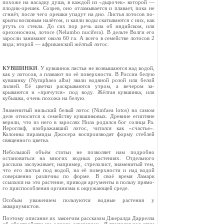
похоже на насадку душа, в каждой из «ды­рочек» которой —
плодик-орешек. Созрев, оно отламывается и плавает, пока не
сгниёт, после чего орешки упадут на дно. Листья лотосов по­
крыты восковым налётом, и капли воды скатываются с них, как
ртуть со стекла. До сих пор речь шла об индийском, или
орехоносном, лотосе (Nelumbo nucifera). В дельте Волги его
заросли занимают около 60 га. А всего в семействе лотосов 2
вида; вто­рой — африканский жёлтый лотос.
КУВШИНКИ
. У кувшинок ли­стья не возвышаются над водой,
как у лотосов, а плавают по её поверх­ности. В России белую
кувшинку (Nymphaea alba) звали водяной ро­зой или белой
лилией. Её цветки раскрываются утром, а вечером за­
крываются и «прячутся» под воду. Жёлтая кувшинка, или
кубышка, очень похожа на белую.
Знаменитый нильский белый ло­тос (Nimfaea lotos) на самом
деле от­носится к семейству кувшинковых. Древние египтяне
верили, что из него в зарослях Нила родился бог солнца Ра.
Иероглиф, изображавший лотос, читался как «счастье».
Колонны пи­рамиды Джосера воспроизводят фор­му стеблей
священного цветка.
Небольшой объём статьи не поз­воляет нам подробно
остановиться на многих водных растениях. От­дельного
рассказа заслуживает, на­пример, стрелолист, знаменитый тем,
что его листья под водой, на её поверхности и над водой
совершенно различны по форме. В своё время Ламарк
ссылался на это растение, приводя аргументы в пользу прямо­
го приспособления организма к ок­ружающей среде.
Особым уважением пользуются водные растения у
аквариумистов.
Поэтому описание их закончим рас­сказом Джералда Даррелла