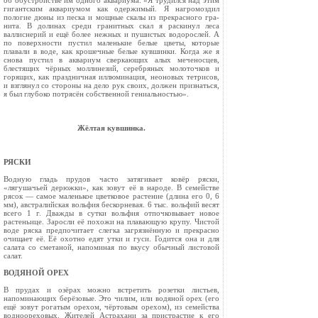
об обуст­ройстве им одного аквариума: «Я трудился над этим
гигантским ак­вариумом как одержимый. Я нагро­моздил
пологие дюны из песка и мощные скалы из прекрасного гра­
нита. В долинах среди гранитных скал я раскинул леса
валлиснерий и ещё более нежных и пушистых во­дорослей. А
по поверхности пустил маленькие белые цветы, которые
плавали в воде, как крошечные бе­лые кувшинки. Когда же я
снова пустил в аквариум сверкающих алых меченосцев,
блестящих чёр­ных моллинезий, серебряных моло­точков и
горящих, как праздничная иллюминация, неоновых тетрисов,
и взглянул со стороны на дело рук своих, должен признаться,
я был глубоко потрясён собственной гени­альностью».
Жёлтая кувшинка.
РЯСКИ
Водную гладь прудов час­то затягивает ковёр ряски,
«лягушачьей де­рюжки», как зовут её в на­роде. В семействе
рясок — самое маленькое цветковое растение (длина его 0, 6
мм), австралийская вольфия бескорневая. 6 тыс. вольфий весят
всего 1 г. Дважды в сутки вольфия отпочковывает но­вое
растеньице. Заросли её похожи на плавающую кру­пу. Чистой
воде ряска пред­почитает слегка загрязнённую и прекрасно
очищает её. Её охотно едят утки и гуси. Годится она и для
салата со смета­ной, напоминая по вкусу обычный листовой
салат.
ВОДЯНОЙ ОРЕХ
В прудах и озёрах можно встретить розетки листьев,
напоминающих берёзовые. Это чилим, или водяной орех (его
ещё зо­вут рогатым орехом, чёртовым орехом), из се­мейства
водноореховых. Жителей Астрахани за пристрастие к его