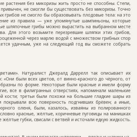
ие растения без микоризы жить просто не способны. Степи,
с привы­чен, не смогли бы существо­вать без микоризы. Точно
 грибов не смогло бы образовывать плодовые те­ла: на это
чение из правила — уже упомянутые шампиньоны, которые
зные шляпочные грибы можно вырастить на выбранном месте
ва. Для этого возьмите пере­зревшие шляпки этих грибов,
 процеженной че­рез марлю водой с множест­вом грибных спор
ется удачным, уже на сле­дующий год вы сможете соб­рать
цветами». На­туралист Джералд Даррелл так описывает их
: «Они были всех цветов, от винно-красного до чёрного, от
ообразны по форме. Некоторые были красные и имели форму
гие, все в филигранных отверстиях, на­поминали маленькие
ой кости; третьи были похожи на большие гладкие шары из
 покры­вали всю поверхность подгнивших брёвен; а иные,
тюрного оленя, были, казалось, изваяны из полированного
 словно красные, жёлтые, коричневые пуговицы на манишках
е жёлтые губки, свисали с ветвей и источали едкую жидкость.
ромицетах). В юном возрасте нутревики — плотные шарики на­