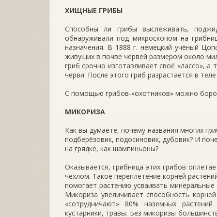
ХИЩНЫЕ ГРИБЫ
Способны ли грибы выслежи­вать, поджи
обнаруживали под микроско­пом на грибни
назначения. В 1888 г. не­мецкий учёный Цо
живущих в почве червей размером около мил
гриб срочно изготавливает своё «лассо», а
черви. После этого гриб разрастается в теле
С помощью грибов-«охотников» можно боро
МИКОРИЗА
Как вы думаете, почему на­звания многих гр
под­берёзовик, подосиновик, ду­бовик? И по
на грядке, как шампиньоны?
Оказывается, грибница этих грибов оплета
чех­лом. Такое переплетение корней растен
помогает рас­тению усваивать минеральные с
Микориза увеличивает спо­собность корней 
«сотруд­ничают» 80% наземных растений 
кустарники, травы. Без микоризы большинст