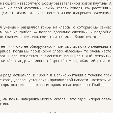
 имеющего невероятную форму разветвлённой живой паути­ны. А
ению этой «паути­ны». Грибы, кстати говоря, как растения и
см. ст. «Размножение»): вегетативное (например, кусочками
я учёные и разделяют грибы на классы, о которых мы сейчас
азмножение грибов — вопрос довольно сложный, и подробно
о. Скажем о нём лишь кое-что и в самых общих чертах.
нет или оно не обнаруже­но, и поэтому их пока определили в
рибов. Когда мы произносим слово «плесень», то очень часто
сса. Сюда относятся знаменитые пенициллы. (Об открытии
тье «Александр Флеминг». ) Сыры «Рокфор», «Камамбер» изго­
 рода аспергилл. В 1960 г. в Великобритании в течение трёх
е сразу удалось установить причину этой напасти. Эксперты из
 корм оказал­ся заражённым одним из аспергиллов. Гриб делал
, мы почти наверняка можем сказать, что здесь «поработал»
ртины.