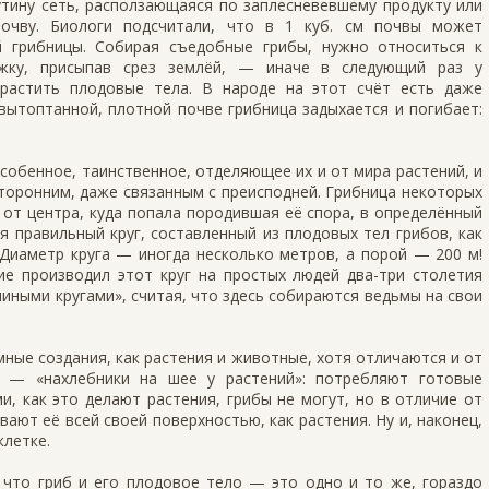
тину сеть, рас­ползающаяся по заплесневевшему продукту или
очву. Биологи подсчитали, что в 1 куб. см почвы мо­жет
й грибницы. Собирая съедобные грибы, нужно от­носиться к
ожку, присыпав срез землёй, — иначе в следу­ющий раз у
растить плодовые тела. В народе на этот счёт есть даже
В вытоптанной, плотной почве грибница задыхается и погибает:
особенное, таинственное, отделяющее их и от мира растений, и
торонним, даже связанным с преис­подней. Грибница некоторых
 от центра, куда попала породившая её спора, в определённый
 пра­вильный круг, составленный из плодовых тел грибов, как
Диаметр круга — иногда несколько мет­ров, а порой — 200 м!
е производил этот круг на про­стых людей два-три столетия
миными кругами», считая, что здесь собираются ведьмы на свои
мные создания, как растения и животные, хотя отличаются и от
ы — «нахлебники на шее у рас­тений»: потребляют готовые
и, как это делают рас­тения, грибы не могут, но в отличие от
вают её всей своей поверхностью, как растения. Ну и, наконец,
клетке.
, что гриб и его пло­довое тело — это одно и то же, гораздо