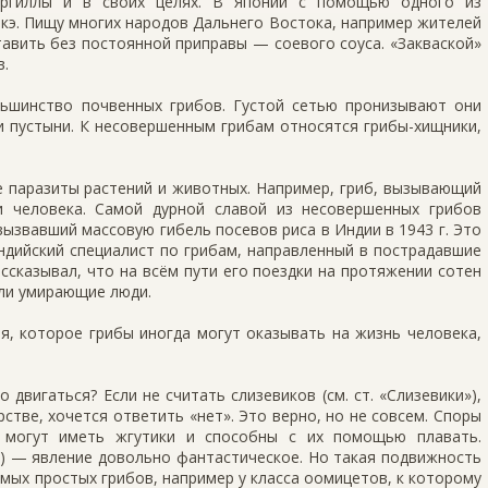
ергиллы и в своих целях. В Японии с помощью одного из
кэ. Пищу многих народов Дальнего Востока, например жителей
авить без постоянной при­правы — соевого соуса. «Закваской»
в.
ьшинство почвенных грибов. Густой сетью пронизывают они
ли пустыни. К несовершенным грибам относятся грибы-хищники,
е паразиты растений и животных. Например, гриб, вызывающий
и человека. Самой дурной славой из несовершенных грибов
ызвавший массо­вую гибель посевов риса в Индии в 1943 г. Это
ндийский специалист по грибам, направленный в пострадавшие
ссказы­вал, что на всём пути его поездки на протяжении сотен
ли умирающие люди.
я, которое грибы иногда могут оказывать на жизнь человека,
 двигаться? Если не считать слизевиков (см. ст. «Слизевики»),
стве, хочется ответить «нет». Это верно, но не совсем. Споры
 могут иметь жгутики и способны с их помощью плавать.
) — явление довольно фантастическое. Но такая подвиж­ность
самых простых грибов, например у класса оомицетов, к которому