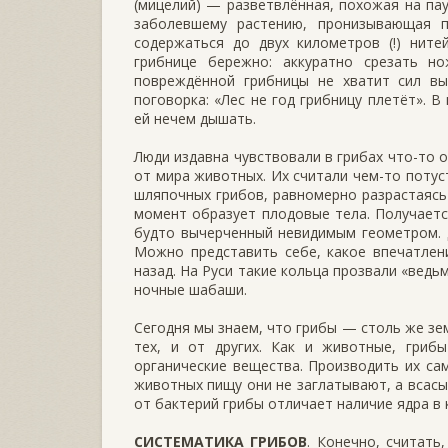
(мицелий) — разветвлённая, похожая на пау
заболевшему растению, пронизывающая п
содержаться до двух километров (!) ните
грибнице бережно: аккуратно срезать н
повреждённой грибницы не хватит сил вы
поговорка: «Лес не год грибницу плетёт». 
ей нечем дышать.
Люди издавна чувствовали в грибах что-то 
от мира животных. Их считали чем-то потус
шляпочных гри­бов, равномерно разрастаясь
момент образует плодовые тела. Получается
будто вычерченный невидимым гео­метром. 
Можно представить себе, какое впечатлени
назад. На Руси такие кольца прозвали «ведь
ночные шабаши.
Сегодня мы знаем, что грибы — столь же зе
тех, и от других. Как и животные, гриб
органические веще­ства. Производить их сам
живот­ных пищу они не заглатывают, а всасы
от бактерий грибы отличает наличие ядра в 
СИСТЕМАТИКА ГРИБОВ
. Конечно, считать