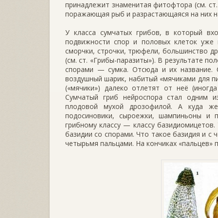
принадлежит знаменитая фитофтора (см. ст.
поражающая рыб и разрастающаяся на них н
У класса сумчатых грибов, в который вхо
подвижности спор и половых клеток уже 
сморчки, строч­ки, трюфели, большинство д
(см. ст. «Грибы-паразиты»). В результате п
спо­рами — сумка. Отсюда и их название.
воздушный шарик, набитый «мячиками для пи
(«мячики») далеко отлетят от неё (иногд
Сумчатый гриб нейроспора стал одним и
плодовой мухой дрозофилой. А куда же
подосиновики, сыроежки, шампиньоны и 
грибному классу — классу базидиомицетов. 
базидии со спорами. Что такое базидия и с 
четырьмя пальцами. На кончиках «пальцев» п