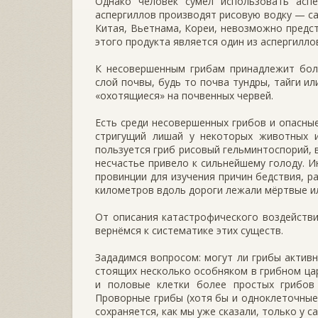
Однако человек сумел использовать асп
аспергиллов производят рисовую водку — са
Китая, Вьетнама, Кореи, невозможно предст
этого продукта является один из аспергилло
К несовершенным грибам принадлежит бол
слой почвы, будь то почва тундры, тайги и
«охотящиеся» на почвенных червей.
Есть среди несовершенных грибов и опасны
стригущий лишай у некото­рых животных 
пользуется гриб рисовый гельминтоспорий, в
несчастье привело к сильнейшему голоду. И
провинции для изучения причин бедствия, ра
километров вдоль дороги лежали мёртвые и
От описания катастрофического воздействи
вернёмся к систематике этих существ.
Зададимся вопросом: могут ли грибы активно
стоящих несколько особня­ком в грибном цар
и половые клетки более простых грибов
Проворные грибы (хотя бы и одно­клеточные
сохраняется, как мы уже сказали, только у 