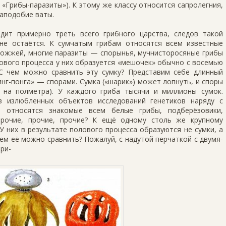
 «Грибы-паразиты»). К этому же классу относится сапролегния,
аподобие ваты.
дит примерно треть всего грибного царства, следов такой
не остаётся. К сумчатым грибам относятся всем известные
рожжей, многие па­разиты — спорынья, мучнисторосяные грибы
олового процесса у них образуется «мешочек» обычно с восемью
 С чем можно сравнить эту сумку? Представим себе длинный
нг-понга» — спорами. Сумка («шарик») может лоп­нуть, и споры
а на полметра). У каждого гриба тысячи и миллионы сумок.
з излюбленных объектов исследований генетиков наряду с
 относятся знакомые всем белые грибы, подберёзовики,
прочие, прочие, прочие? К ещё одному столь же крупному
У них в результате поло­вого процесса образуются не сумки, а
чем её можно сравнить? Пожалуй, с надутой перчаткой с двумя-
ри-