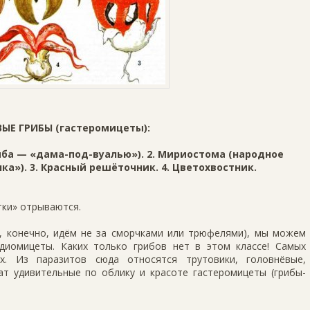
ЫЕ ГРИБЫ (гастеромицеты):
иба — «дама-под-вуалью»). 2. Мириостома (народное
а»). 3. Красный решёточник. 4. Цветохвостник.
атки» отрываются.
ы, конечно, идём не за сморчками или трюфе­лями), мы можем
диомицеты. Каких только грибов нет в этом классе! Самых
х. Из паразитов сюда относятся трутовики, головнёвые,
ат удивительные по облику и красоте гастеромицеты (грибы-