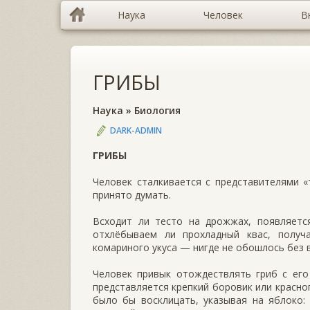
Наука
Человек
В
ГРИБЫ
Наука
»
Биология
DARK-ADMIN
ГРИБЫ
Человек сталкивается с представителями «
принято думать.
Всходит ли тесто на дрожжах, появляетс
отхлёбываем ли прохладный квас, получ
комариного укуса — нигде не обошлось без 
Человек привык отождествлять гриб с его
представляется крепкий боровик или красн
было бы восклицать, указывая на яблоко: