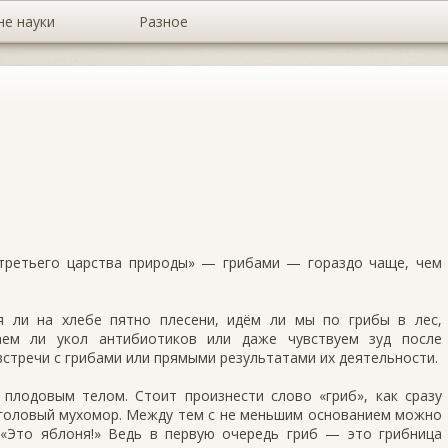
не науки
Разное
тре­тьего царства природы» — грибами — го­раздо чаще, чем
я ли на хлебе пятно плесени, идём ли мы по грибы в лес,
аем ли укол антибиотиков или даже чувствуем зуд после
встречи с грибами или прямыми результатами их деятельности.
 плодовым телом. Стоит произнести слово «гриб», как сразу
оголовый мухомор. Между тем с не мень­шим основанием можно
 «Это яблоня!» Ведь в пер­вую очередь гриб — это грибница