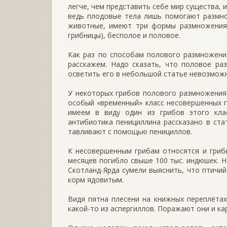
легче, чем представить себе мир существа,
ведь плодовые тела лишь помогают размнож
животные, имеют три формы размножения (
грибницы), бесполое и половое.
Как раз по способам полового размножени
расскажем. Надо сказать, что половое р
осветить его в небольшой статье невозможн
У некоторых грибов полового размножения 
особый «временный» класс несовер­шенных г
имеем в виду один из грибов этого кла
антибиотика пенициллина рассказано в ста
тавливают с помощью пенициллов.
К несовершенным грибам относятся и грибы
месяцев погибло свыше 100 тыс. индюшек. Н
Скотланд-Ярда сумели выяснить, что птичий
корм ядовитым.
Видя пятна плесени на книжных переплётах
какой-то из аспергиллов. Пора­жают они и ка