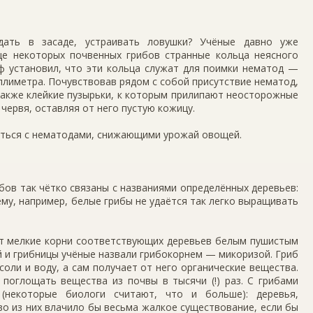
дать в засаде, ус­траивать ловушки? Учёные давно уже
це некоторых поч­венных грибов странные кольца неясного
пф установил, что эти кольца служат для поимки нематод —
лиметра. Почувствовав рядом с собой присутствие нема­тод,
 также клейкие пузырьки, к которым прилипают неосторожные
 червя, оставляя от него пустую кожицу.
ться с немато­дами, снижающими урожай овощей.
ибов так чётко связаны с названиями определённых деревьев:
чему, например, белые грибы не удаётся так легко выращивать
ет мелкие корни соответствующих де­ревьев белым пушистым
ий и грибницы учёные назвали грибокорнем — микоризой. Гриб
оли и воду, а сам получает от него органические вещест­ва.
поглощать вещества из почвы в тыся­чи (!) раз. С грибами
(некоторые биологи считают, что и больше): де­ревья,
во из них влачило бы весьма жалкое су­ществование, если бы