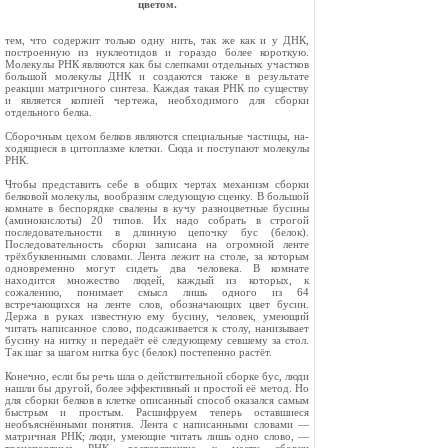
цветом.
тем, что содержит только одну нить, так же как и у ДНК,
построенную из нуклеотидов и гораздо более короткую.
Молеку­лы РНК являются как бы слепками отдельных участков
большой молекулы ДНК и создаются также в результате
реакции мат­ричного синтеза. Каждая такая РНК по существу
и является копией чертежа, необходимого для сборки
отдельного белка.
Сборочным цехом белков являются специальные частицы, на­
ходящиеся в цитоплазме клетки. Сюда и поступают молекулы
РНК.
Чтобы представить себе в общих чертах механизм сборки
белковой молекулы, вообразим следующую сценку. В большой
комнате в беспорядке свалены в кучу разноцветные бусины
(аминокислоты) 20 типов. Их надо собрать в строгой
последова­тельности в длинную цепочку бус (белок).
Последовательность сборки записана на огромной ленте
трёхбуквенными словами. Лента лежит на столе, за которым
одновременно могут сидеть два человека. В комнате
находится множество людей, каждый из которых, к
сожалению, понимает смысл лишь одного из 64
встречающихся на ленте слов, обозначающих цвет бусин.
Держа в руках известную ему бусину, человек, умеющий
читать напи­санное слово, подсаживается к столу, нанизывает
бусину на нитку и передаёт её следующему севшему за стол.
Так шаг за шагом нитка бус (белок) постепенно растёт.
Конечно, если бы речь шла о действительной сборке бус, люди
нашли бы другой, более эффективный и простой её метод. Но
для сборки белков в клетке описанный способ оказался самым
быст­рым и простым. Расшифруем теперь оставшиеся
необъяснёнными понятия. Лента с написанными словами —
матричная РНК; люди, умеющие читать лишь одно слово, —