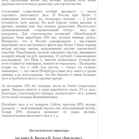
леса, распахивая зем­лю под посевы, удобряя поля золой
деревьев или используя древесину для строительства.
Столетиями существовал особый промысел — поиск
строевого (мачтового) леса. В России при Петре 1
нашедшему мачтовый лес полагалась награда — 2 рубля
(стоимость трёх коров). По всей Европе самые высокие и
крепкие деревья шли под топоры дровосеков. Происходил
целе­направленный «отрицательный отбор»: леса вы­
рождались. Для строительства испанской «Непо­бедимой
армады» было вырублено 500 тыс. луч­ших вековых дубов.
Интересно, что в России одновременно с массовыми
вырубками леса для военного флота при Петре I были изданы
весьма жёсткие законы, направленные против само­вольной
порубки. Порубщикам грозили нака­зание кнутом, вырывание
ноздрей, штраф (за дуб, например, 15 рублей). Современники
рас­сказывали, что Пётр I, заметив неэкономное устройство
печи в какой-то пивоварне, повелел её переделать. «Ты видишь
только то, что у тебя под носом, — сказал он хозяину
пивоварни, — что около Петербурга ныне лесу много и дрова
дёшевы, а не рассуждаешь, что без бережи и самые большие
леса истребиться могут в краткое время».
За последние 100 лет площадь лесов на Земле сократилась
вдвое. Каждую минуту в мире вы­рубается около 20 га леса.
Ежегодно уничтожа­ется площадь тропического леса, равная
почти всей площади Великобритании.
Погибают леса и от пожаров. Сейчас причина 80% лесных
пожаров — незатушенный окурок или непогашенный костёр.
Только 20% пожаров возникает от удара молнии,
самовозгорания вы­сохшего мха и т. д.
Экологическая пирамида
(по книге К. Вилли и В. Детье «Биология»).