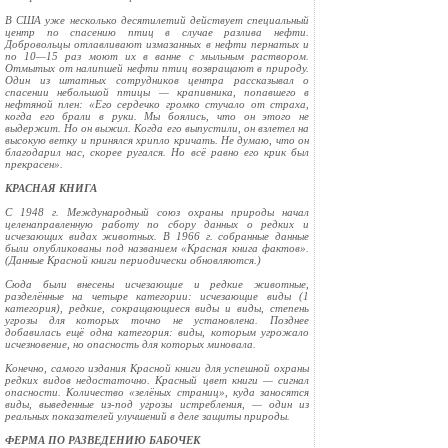
В США уже несколько десятилетий действует специальный
центр по спасению птиц в случае разлива нефти.
Добровольцы отлавливают измазанных в нефти пернатых и
по 10—15 раз моют их в ванне с мыльным раствором.
Отмытых от налипшей нефти птиц возвра­щают в природу.
Один из штатных сотрудников цент­ра рассказывал о
спасении небольшой птицы — крапивника, попавшего в
нефтяной плен: «Его сердечко громко стучало от страха,
когда его брали в руки. Мы боялись, что он этого не
выдержит. Но он выжил. Когда его выпустили, он взлетел на
высокую ветку и принял­ся хрипло кричать. Не думаю, что он
благодарил нас, скорее ругался. Но всё равно его крик был
прекрасен».
КРАСНАЯ КНИГА
С 1948 г. Международный союз охраны природы начал
целенаправленную работу по сбору данных о редких и
исчезающих видах животных. В 1966 г. собранные дан­ные
были опубликованы под названием «Красная книга фактов».
(Данные Красной книги периодически обновля­ются.)
Сюда были внесены исчезающие и редкие животные,
разделённые на четыре категории: исчезающие виды (1
категория), редкие, сокращающиеся виды и виды, степень
угрозы для которых точно не установлена. Поз­днее
добавилась ещё одна категория: виды, которым уг­рожало
исчезновение, но опасность для которых миновала.
Конечно, самого издания Красной книги для успеш­ной охраны
редких видов недостаточно. Красный цвет книги — сигнал
опасности. Количество «зелёных страниц», куда заносятся
виды, выведенные из-под угро­зы истребления, — один из
реальных показателей улуч­шений в деле защиты природы.
ФЕРМА ПО РАЗВЕДЕНИЮ БАБОЧЕК