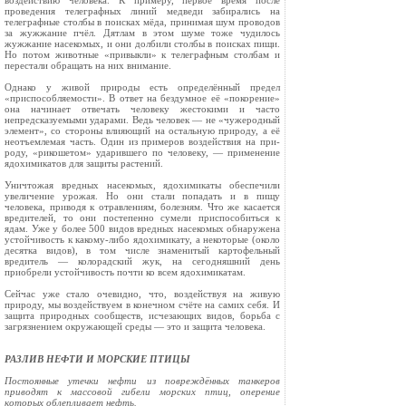
воздействию человека. К примеру, первое время после
проведения телеграфных линий мед­веди забирались на
телеграфные столбы в поисках мёда, принимая шум проводов
за жужжание пчёл. Дятлам в этом шуме тоже чудилось
жужжание насекомых, и они долбили столбы в поисках пищи.
Но потом животные «привыкли» к телеграфным столбам и
перестали обращать на них внимание.
Однако у живой природы есть определённый пре­дел
«приспособляемости». В ответ на бездумное её «покорение»
она начинает отвечать человеку жес­токими и часто
непредсказуемыми ударами. Ведь человек — не «чужеродный
элемент», со стороны влияющий на остальную природу, а её
неотъемле­мая часть. Один из примеров воздействия на при­
роду, «рикошетом» ударившего по человеку, — при­менение
ядохимикатов для защиты растений.
Уничтожая вредных насекомых, ядохимикаты обеспечили
увеличение урожая. Но они стали попа­дать и в пищу
человека, приводя к отравлениям, болезням. Что же касается
вредителей, то они по­степенно сумели приспособиться к
ядам. Уже у более 500 видов вредных насекомых обнаружена
устой­чивость к какому-либо ядохимикату, а некоторые (около
десятка видов), в том числе знаменитый картофельный
вредитель — колорадский жук, на сегодняшний день
приобрели устойчивость почти ко всем ядохимикатам.
Сейчас уже стало очевидно, что, воздействуя на живую
природу, мы воздействуем в конечном счёте на самих себя. И
защита природных сообществ, исчезающих видов, борьба с
загрязнением окружа­ющей среды — это и защита человека.
РАЗЛИВ НЕФТИ И МОРСКИЕ ПТИЦЫ
Постоянные утечки нефти из повреждённых танке­ров
приводят к массовой гибели морских птиц, опе­рение
которых облепливает нефть.