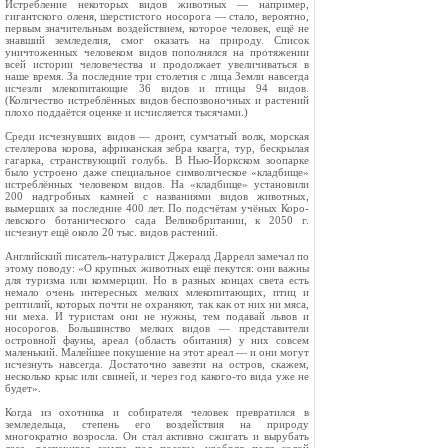
Истребление некоторых видов животных — например,
гигантского оленя, шерстистого носо­рога — стало, вероятно,
первым значительным воздействием, которое человек, ещё не
знавший земледелия, смог оказать на природу. Список
уничтоженных человеком видов пополнялся на протяжении
всей истории человечества и продол­жает увеличиваться в
наше время. За последние три столетия с лица Земли навсегда
исчезли млекопитающие 36 видов и птицы 94 видов.
(Количество истреблённых видов беспозвоноч­ных и растений
плохо поддаётся оценке и исчис­ляется тысячами.)
Среди исчезнувших видов — дронт, сумчатый волк, морская
стеллерова корова, африканская зебра квагга, тур, бескрылая
гагарка, странству­ющий голубь. В Нью-Йоркском зоопарке
было устроено даже специальное символическое «кладбище»
истреблённых человеком видов. На «кладбище» установили
200 надгробных камней с названиями видов животных,
вымерших за последние 400 лет. По подсчётам учёных Коро­
левского ботанического сада Великобритании, к 2050 г.
исчезнут ещё около 20 тыс. видов рас­тений.
Английский писатель-натуралист Джералд Даррелл замечал по
этому поводу: «О крупных животных ещё пекутся: они важны
для туризма или коммерции. Но в разных концах света есть
немало очень интересных мелких млекопита­ющих, птиц и
рептилий, которых почти не охра­няют, так как от них ни мяса,
ни меха. И туристам они не нужны, тем подавай львов и
носорогов. Большинство мелких видов — пред­ставители
островной фауны, ареал (область обита­ния) у них совсем
маленький. Малейшее поку­шение на этот ареал — и они могут
исчезнуть навсегда. Достаточно завезти на остров, скажем,
несколько крыс или свиней, и через год какого-то вида уже не
будет».
Когда из охотника и собирателя человек прев­ратился в
земледельца, степень его воздействия на природу
многократно возросла. Он стал ак­тивно сжигать и вырубать