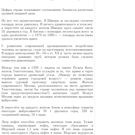
Цифры справа показывают соотношение биомассы различных
уровней пищевой цепи.
Но вот что примечательно. В Шве­ции за последнее столетие
площадь лесов удвоилась. И ничего удивитель­ного в этом нет:
в пересчёте на каждого жителя Швеции здесь сажают около
50 деревьев в год. В Англии с помощью лесопосадок всего за
одно десятилетие — с 1970 по 1980 г. — площадь лесов также
удалось увеличить вдвое.
С развитием современной промышленности воздействие
человека на природу стало по-насто­ящему всеохватывающим.
В кадрах кинохрони­ки 30—50-х гг. XX в. часто можно видеть
пано­раму дымящих труб, которая должна была слу­жить
символом цивилизации.
Между тем ещё в 1309 г. индеец по имени Пульча Кито,
житель Теночтитлана, был осуж­дён за то, что прямо в черте
города выжигал древесный уголь. «Никому не позволено
отрав­лять дымом городской воздух!» — решили судьи,
вынося суровый приговор: смертную казнь. Жи­тели
современного Мехико, расположенного на месте древнего
Теночтитлана, могли бы горько посмеяться над наивностью
(или предусмотри­тельностью?) ацтекских судей. Воздух
Мехико ныне до предела насыщен всевозможными вред­ными
выбросами.
В пересчёте на каждого жителя Земли в ат­мосферу планеты
ежегодно выбрасывается 30 т двуокиси серы, 200 кг
соединений свинца, 50 т пыли.
Литр нефти способен отравить миллион тонн воды. Только
танкеры, перевозящие нефть, еже­годно сбрасывают в
Мировой океан 1,5 млн. тонн нефти. И это лишь седьмая
часть ежегодного сброса нефти в океан. Морские водоросли