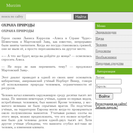
Murzim
поиск по сайту
ОХРАНА ПРИРОДЫ
Меню
ОХРАНА ПРИРОДЫ
Энциклопедии
Герои сказки Льюиса Кэрролла «Алиса в Стра­не Чудес»
Наука
Шляпочник и Мартовский Заяц, как известно, непрерывно
Человек
были заняты чаепи­тием. Когда же посуда становилась грязной,
они не мыли её, а просто пересаживались на другое место.
Гороскопы
«— А что же будет, когда вы дойдёте до конца? — осмелилась
Необъяснимое
спросить Алиса.
Народные средства
— Не пора ли нам переменить тему? — пред­ложил
Мартовский Заяц».
Авторизация
Этот диалог приводит в одной из своих книг основатель
Логин:
кибернетики, американский учёный Норберт Винер, говоря
об использовании при­роды человеком, ограниченности её
Пароль:
ресурсов.
Человек начал изменять окружающую среду десятки тысяч лет
назад. По мнению некоторых учёных, одним из первых видов,
истреблённых человеком, был мамонт. Кроме человека, у кос­
Регистрация на сайте!
матого великана не было серьёзных врагов. По подсчётам
Забыли пароль?
учёных, на территории Европы могло когда-то прокормиться
около полумиллиона ма­монтов. Учитывая размах охоты на
этого зверя, можно предположить, что его полное истребле­
ние было для человека делом одной-двух тысяч лет. Хотя
другие учёные убеждены, что мамонта сгубил всё-таки не
человек, а изменения климата.