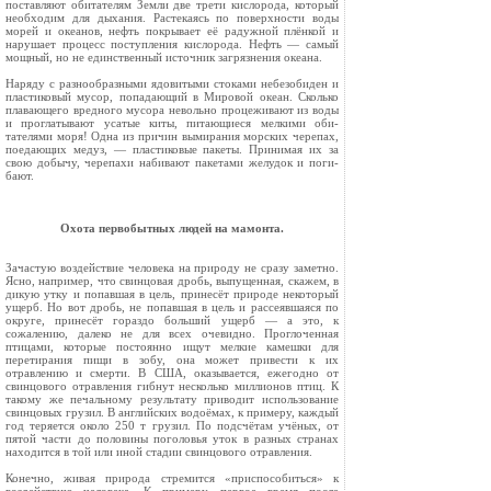
постав­ляют обитателям Земли две трети кислорода, который
необходим для дыхания. Растекаясь по поверхности воды
морей и океанов, нефть по­крывает её радужной плёнкой и
нарушает про­цесс поступления кислорода. Нефть — самый
мощный, но не единственный источник загряз­нения океана.
Наряду с разнообразными ядовитыми стоками небезобиден и
пластиковый мусор, попадающий в Мировой океан. Сколько
плавающего вредного мусора невольно процеживают из воды
и прогла­тывают усатые киты, питающиеся мелкими оби­
тателями моря! Одна из причин вымирания морских черепах,
поедающих медуз, — пласти­ковые пакеты. Принимая их за
свою добычу, черепахи набивают пакетами желудок и поги­
бают.
Охота первобытных людей на мамонта.
Зачастую воздействие человека на природу не сразу заметно.
Ясно, например, что свинцовая дробь, выпущенная, скажем, в
дикую утку и попав­шая в цель, принесёт природе некоторый
ущерб. Но вот дробь, не попавшая в цель и рассеявшаяся по
округе, принесёт гораздо больший ущерб — а это, к
сожалению, далеко не для всех очевидно. Прогло­ченная
птицами, которые постоянно ищут мелкие камешки для
перетирания пищи в зобу, она может привести к их
отравлению и смерти. В США, ока­зывается, ежегодно от
свинцового отравления гиб­нут несколько миллионов птиц. К
такому же пе­чальному результату приводит использование
свин­цовых грузил. В английских водоёмах, к примеру, каждый
год теряется около 250 т грузил. По под­счётам учёных, от
пятой части до половины пого­ловья уток в разных странах
находится в той или иной стадии свинцового отравления.
Конечно, живая природа стремится «приспосо­биться» к