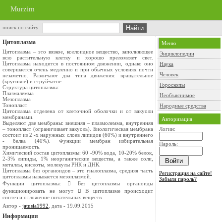
Murzim
поиск по сайту
Цитоплазма
Меню
Цитоплазма – это вязкое, коллоидное вещество, заполняющее
Энциклопедии
всю растительную клетку и хорошо преломляет свет.
Цитоплазма находится в постоянном движении, однако оно
Наука
совершается очень медленно и при обычных условиях почти
Человек
незаметно. Различают два типа движения: вращательное
(круговое) и струйчатое.
Гороскопы
Структура цитоплазмы:
Плазмалемма
Необъяснимое
Мезоплазма
Тонопласт
Народные средства
Цитоплазма отделена от клеточной оболочки и от вакуоли
мембранами.
Авторизация
Выделяют две мембраны: внешняя – плазмолемма, внутренняя
– тонопласт (ограничивает вакуоль). Биологическая мембрана
Логин:
состоит из 2 -х наружных слоев липидов (60%) и внутреннего
- белка (40%). Функции мембран избирательная
Пароль:
проницаемость.
Химический состав цитоплазмы: 60 -90% вода, 10-20% белок,
2-3% липиды, 1% неорганические вещества, а также соли,
металлы, кислоты, молекулы РНК и ДНК.
Цитоплазма без органоидов – это гиалоплазма, средняя часть
Регистрация на сайте!
цитоплазмы называется мезоплазмой.
Забыли пароль?
Функции цитоплазмы:  Без цитоплазмы органоиды
функционировать не могут  В цитоплазме происходит
синтез и отложение питательных веществ
Автор -
jatusia1992
, дата - 19.09.2015
Информация