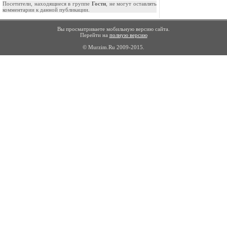
Посетители, находящиеся в группе
Гости
, не могут оставлять
комментарии к данной публикации.
Вы просматриваете мобильную версию сайта.
Перейти на
полную версию
© Murzim.Ru 2009-2015.