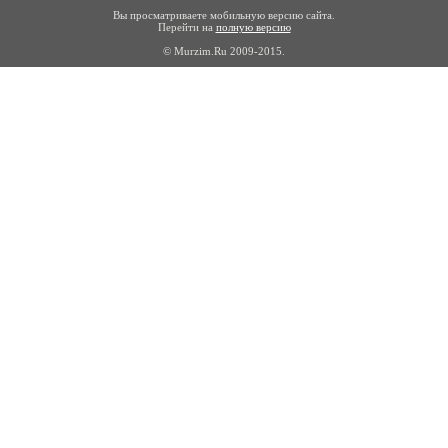
Вы просматриваете мобильную версию сайта.
Перейти на
полную версию
© Murzim.Ru 2009-2015.