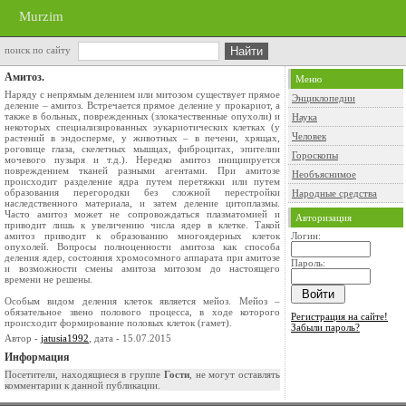
Murzim
поиск по сайту
Амитоз.
Меню
Наряду с непрямым делением или митозом существует прямое
Энциклопедии
деление – амитоз. Встречается прямое деление у прокариот, а
также в больных, поврежденных (злокачественные опухоли) и
Наука
некоторых специализированных эукариотических клетках (у
Человек
растений в эндосперме, у животных – в печени, хрящах,
роговице глаза, скелетных мышцах, фиброцитах, эпителии
Гороскопы
мочевого пузыря и т.д.). Нередко амитоз инициируется
повреждением тканей разными агентами. При амитозе
Необъяснимое
происходит разделение ядра путем перетяжки или путем
образования перегородки без сложной перестройки
Народные средства
наследственного материала, и затем деление цитоплазмы.
Часто амитоз может не сопровождаться плазматомией и
Авторизация
приводит лишь к увеличению числа ядер в клетке. Такой
амитоз приводит к образованию многоядерных клеток
Логин:
опухолей. Вопросы полноценности амитоза как способа
деления ядер, состояния хромосомного аппарата при амитозе
Пароль:
и возможности смены амитоза митозом до настоящего
времени не решены.
Особым видом деления клеток является мейоз. Мейоз –
обязательное звено полового процесса, в ходе которого
Регистрация на сайте!
происходит формирование половых клеток (гамет).
Забыли пароль?
Автор -
jatusia1992
, дата - 15.07.2015
Информация
Посетители, находящиеся в группе
Гости
, не могут оставлять
комментарии к данной публикации.