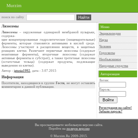
Murzim
поиск по сайту
Лизосомы
Меню
Лизосомы
– окруженные одинарной мембраной пузырьки,
Энциклопедии
содержа-
щие концентрированные гидролитические (пищеварительные)
Наука
ферменты, которые становятся активными в кислой среде.
Человек
Лизосомы участвуют в расщеплении веществ, в защитных
реакциях клетки. Различают первичные лизосомы (содержат
Гороскопы
неактивные ферменты), вторичные лизосомы (содержат
активные ферменты и субстрат), а также третичные лизосомы
Необъяснимое
(остаточные тельца) (содержат продукты, подлежащие
выведению из клетки).
Народные средства
Автор -
jatusia1992
, дата - 3.07.2015
Авторизация
Информация
Логин:
Посетители, находящиеся в группе
Гости
, не могут оставлять
комментарии к данной публикации.
Пароль:
Регистрация на сайте!
Забыли пароль?
Вы просматриваете мобильную версию сайта.
Перейти на
полную версию
© Murzim.Ru 2009-2015.