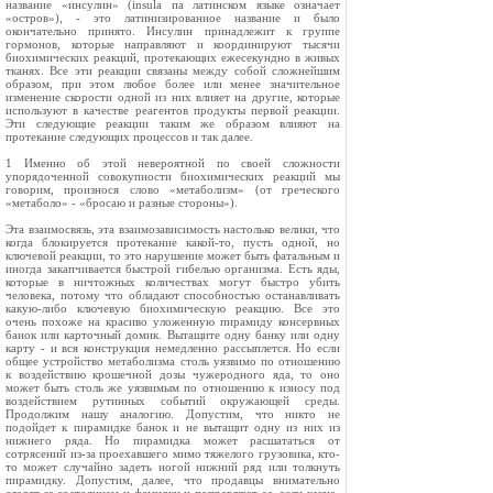
название «инсулин» (insula па латинском языке означает
«остров»), - это латинизированное название и было
окончательно принято. Инсулин принадлежит к группе
гормонов, которые направляют и координируют тысячи
биохимических реакций, протекающих ежесекундно в живых
тканях. Все эти реакции связаны между собой сложнейшим
образом, при этом любое более или менее значительное
изменение скорости одной из них влияет на другие, которые
используют в качестве реагентов продукты первой реакции.
Эти следующие реакции таким же образом влияют на
протекание следующих процессов и так далее.
1 Именно об этой невероятной по своей сложности
упорядоченной совокупности биохимических реакций мы
говорим, произнося слово «метаболизм» (от греческого
«метаболо» - «бросаю и разные стороны»).
Эта взаимосвязь, эта взаимозависимость настолько велики, что
когда блокируется протекание какой-то, пусть одной, но
ключевой реакции, то это нарушение может быть фатальным и
иногда закапчивается быстрой гибелью организма. Есть яды,
которые в ничтожных количествах могут быстро убить
человека, потому что обладают способностью останавливать
какую-либо ключевую биохимическую реакцию. Все это
очень похоже на красиво уложенную пирамиду консервных
банок или карточный домик. Вытащите одну банку или одну
карту - и вся конструкция немедленно рассыплется. Но если
общее устройство метаболизма столь уязвимо по отношению
к воздействию крошечной дозы чужеродного яда, то оно
может быть столь же уязвимым по отношению к износу под
воздействием рутинных событий окружающей среды.
Продолжим нашу аналогию. Допустим, что никто не
подойдет к пирамидке банок и не вытащит одну из них из
нижнего ряда. Но пирамидка может расшататься от
сотрясений из-за проехавшего мимо тяжелого грузовика, кто-
то может случайно задеть ногой нижний ряд или толкнуть
пирамидку. Допустим, далее, что продавцы внимательно