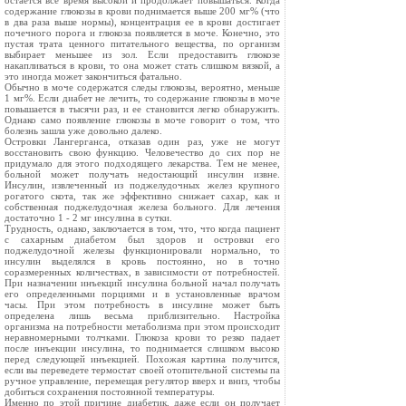
остается все время высокой и продолжает повышаться. Когда
содержание глюкозы в крови поднимается выше 200 мг% (что
в два раза выше нормы), концентрация ее в крови достигает
почечного порога и глюкоза появляется в моче. Конечно, это
пустая трата ценного питательного вещества, по организм
выбирает меньшее из зол. Если предоставить глюкозе
накапливаться в крови, то она может стать слишком вязкой, а
это иногда может закончиться фатально.
Обычно в моче содержатся следы глюкозы, вероятно, меньше
1 мг%. Если диабет не лечить, то содержание глюкозы в моче
повышается в тысячи раз, и ее становится легко обнаружить.
Однако само появление глюкозы в моче говорит о том, что
болезнь зашла уже довольно далеко.
Островки Лангерганса, отказав один раз, уже не могут
восстановить свою функцию. Человечество до сих пор не
придумало для этого подходящего лекарства. Тем не менее,
больной может получать недостающий инсулин извне.
Инсулин, извлеченный из поджелудочных желез крупного
рогатого скота, так же эффективно снижает сахар, как и
собственная поджелудочная железа больного. Для лечения
достаточно 1 - 2 мг инсулина в сутки.
Трудность, однако, заключается в том, что, что когда пациент
с сахарным диабетом был здоров и островки его
поджелудочной железы функционировали нормально, то
инсулин выделялся в кровь постоянно, но в точно
соразмеренных количествах, в зависимости от потребностей.
При назначении инъекций инсулина больной начал получать
его определенными порциями и в установленные врачом
часы. При этом потребность в инсулине может быть
определена лишь весьма приблизительно. Настройка
организма на потребности метаболизма при этом происходит
неравномерными толчками. Глюкоза крови то резко падает
после инъекции инсулина, то поднимается слишком высоко
перед следующей инъекцией. Похожая картина получится,
если вы переведете термостат своей отопительной системы па
ручное управление, перемещая регулятор вверх и вниз, чтобы
добиться сохранения постоянной температуры.
Именно по этой причине диабетик, даже если он получает