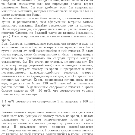
следят за состоянием и фамидки и поправляют ее, если какие-
то банки смешаются или вся пирамидка опасно теряет
равновесие. Было бы еще удобнее, если бы существовал
магнитный механизм, который автоматически возвращал бы на
место сместившиеся банки.
Наш метаболизм, то есть обмен веществ, организован намного
лучше и рациональнее, чем оформление витрины самого
шикарного магазина. Давайте рассмотрим это па примере.
После еды углеводы, содержащиеся в пище, расщепляются до
простых Сахаров, по большей части до глюкозы («сладкий»,
греч.). Глюкоза проникает сквозь стенку кишки и всасывается в
кровь.
Если бы кровь принимала всю всосавшуюся глюкозу и дело на
этом заканчивалось бы, то вскоре кровь превратилась бы в
густой сироп от всей накопившейся в ней глюкозы. В этом
случае сердце, каким бы мощным оно ни было, в конце концов
отказалось бы проталкивать по сосудам густую массу и
остановилось бы. Но этого, по счастью, не происходит. По
короткому сосуду (воротной вене) глюкоза попадает в печень,
которая фильтрует глюкозу из крови и превращает в запас
нерастворимого, крахмалоподобного вещества, которое
называется гликоген («рождающий сахар», греч.) и хранится в
печеночных клетках. Кровь, покидающая печень сразу после
еды, содержит не более 130 мг% глюкозы1 в результате
работы печени. В дальнейшем содержание глюкозы в крови
быстро падает до 60 - 90 мг%, что соответствует уровню
глюкозы в крови натощак.
1 1 мг% соответствует содержанию 1 мг вещества в 100 мл
крови.
Глюкоза является первичным топливом клетки каждая клетка
поглощает всю нужную ей глюкозу только из крови, а потом
расщепляет ее в своем энергетическом котле в ходе
последовательности сложных реакций до углекислого газа и
воды. В результате этого процесса высвобождается
необходимая клетке энергия. Поскольку каждая клетка зависит
от глюкозы, то всей глюкозы, содержащейся в крови, хватило