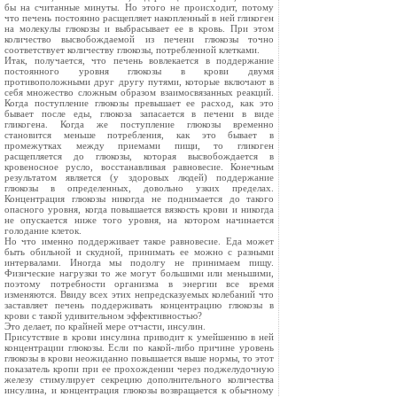
бы на считанные минуты. Но этого не происходит, потому
что печень постоянно расщепляет накопленный в ней гликоген
на молекулы глюкозы и выбрасывает ее в кровь. При этом
количество высвобождаемой из печени глюкозы точно
соответствует количеству глюкозы, потребленной клетками.
Итак, получается, что печень вовлекается в поддержание
постоянного уровня глюкозы в крови двумя
противоположными друг другу путями, которые включают в
себя множество сложным образом взаимосвязанных реакций.
Когда поступление глюкозы превышает ее расход, как это
бывает после еды, глюкоза запасается в печени в виде
гликогена. Когда же поступление глюкозы временно
становится меньше потребления, как это бывает в
промежутках между приемами пищи, то гликоген
расщепляется до глюкозы, которая высвобождается в
кровеносное русло, восстанавливая равновесие. Конечным
результатом является (у здоровых людей) поддержание
глюкозы в определенных, довольно узких пределах.
Концентрация глюкозы никогда не поднимается до такого
опасного уровня, когда повышается вязкость крови и никогда
не опускается ниже того уровня, на котором начинается
голодание клеток.
Но что именно поддерживает такое равновесие. Еда может
быть обильной и скудной, принимать ее можно с разными
интервалами. Иногда мы подолгу не принимаем пищу.
Физические нагрузки то же могут большими или меньшими,
поэтому потребности организма в энергии все время
изменяются. Ввиду всех этих непредсказуемых колебаний что
заставляет печень поддерживать концентрацию глюкозы в
крови с такой удивительном эффективностью?
Это делает, по крайней мере отчасти, инсулин.
Присутствие в крови инсулина приводит к умейшению в ней
концентрации глюкозы. Если по какой-либо причине уровень
глюкозы в крови неожиданно повышается выше нормы, то этот
показатель кропи при ее прохождении через поджелудочную
железу стимулирует секрецию дополнительного количества
инсулина, и концентрация глюкозы возвращается к обычному