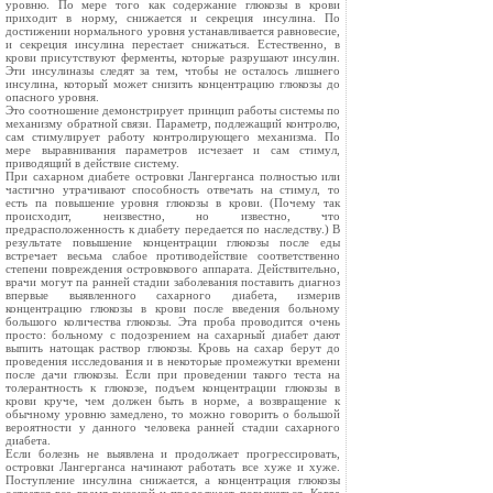
уровню. По мере того как содержание глюкозы в крови
приходит в норму, снижается и секреция инсулина. По
достижении нормального уровня устанавливается равновесие,
и секреция инсулина перестает снижаться. Естественно, в
крови присутствуют ферменты, которые разрушают инсулин.
Эти инсулиназы следят за тем, чтобы не осталось лишнего
инсулина, который может снизить концентрацию глюкозы до
опасного уровня.
Это соотношение демонстрирует принцип работы системы по
механизму обратной связи. Параметр, подлежащий контролю,
сам стимулирует работу контролирующего механизма. По
мере выравнивания параметров исчезает и сам стимул,
приводящий в действие систему.
При сахарном диабете островки Лангерганса полностью или
частично утрачивают способность отвечать на стимул, то
есть па повышение уровня глюкозы в крови. (Почему так
происходит, неизвестно, но известно, что
предрасположенность к диабету передается по наследству.) В
результате повышение концентрации глюкозы после еды
встречает весьма слабое противодействие соответственно
степени повреждения островкового аппарата. Действительно,
врачи могут па ранней стадии заболевания поставить диагноз
впервые выявленного сахарного диабета, измерив
концентрацию глюкозы в крови после введения больному
большого количества глюкозы. Эта проба проводится очень
просто: больному с подозрением на сахарный диабет дают
выпить натощак раствор глюкозы. Кровь на сахар берут до
проведения исследования и в некоторые промежутки времени
после дачи глюкозы. Если при проведении такого теста на
толерантность к глюкозе, подъем концентрации глюкозы в
крови круче, чем должен быть в норме, а возвращение к
обычному уровню замедлено, то можно говорить о большой
вероятности у данного человека ранней стадии сахарного
диабета.
Если болезнь не выявлена и продолжает прогрессировать,
островки Лангерганса начинают работать все хуже и хуже.
Поступление инсулина снижается, а концентрация глюкозы