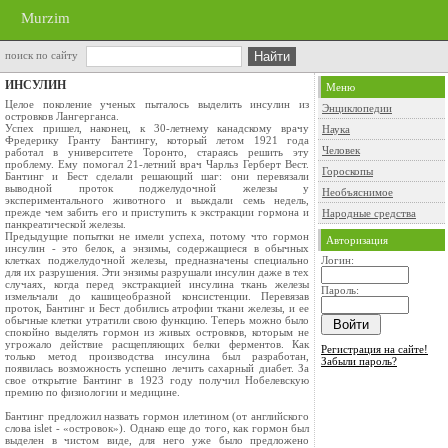
Murzim
поиск по сайту
ИНСУЛИН
Меню
Целое поколение ученых пыталось выделить инсулин из
Энциклопедии
островков Лангерганса.
Успех пришел, наконец, к 30-летнему канадскому врачу
Наука
Фредерику Гранту Бантингу, который летом 1921 года
Человек
работал в университете Торонто, стараясь решить эту
проблему. Ему помогал 21-летний врач Чарльз Герберт Вест.
Гороскопы
Бантинг и Бест сделали решающий шаг: они перевязали
выводной проток поджелудочной железы у
Необъяснимое
экспериментального животного и выждали семь недель,
прежде чем забить его и приступить к экстракции гормона и
Народные средства
панкреатической железы.
Предыдущие попытки не имели успеха, потому что гормон
Авторизация
инсулин - это белок, а энзимы, содержащиеся в обычных
клетках поджелудочной железы, предназначены специально
Логин:
для их разрушения. Эти энзимы разрушали инсулин даже в тех
случаях, когда перед экстракцией инсулина ткань железы
Пароль:
измельчали до кашицеобразной консистенции. Перевязав
проток, Бантинг и Бест добились атрофии ткани железы, и ее
обычные клетки утратили свою функцию. Теперь можно было
спокойно выделять гормон из живых островков, которым не
угрожало действие расщепляющих белки ферментов. Как
Регистрация на сайте!
только метод производства инсулина был разработан,
Забыли пароль?
появилась возможность успешно лечить сахарный диабет. За
свое открытие Бантинг в 1923 году получил Нобелевскую
премию по физиологии и медицине.
Бантинг предложил назвать гормон илетином (от английского
слова islet - «островок»). Однако еще до того, как гормон был
выделен в чистом виде, для него уже было предложено