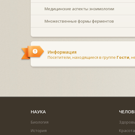
Медицинские аспекты энзимологии
Множественные формы ферментов
Информация
Посетители, находящиеся в группе
Гости
, 
НАУКА
ЧЕЛОВ
Биология
Здоров
История
Красота