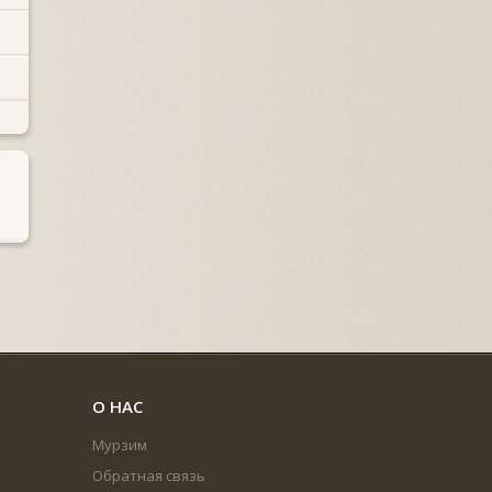
О НАС
Мурзим
Обратная связь