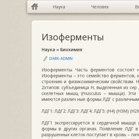
Наука
Человек
В
Изоферменты
Наука
»
Биохимия
DARK-ADMIN
Изоферменты. Часть ферментов состоят не
Изоферменты – это семейство ферментов, к
строению и физикохимическим свойствам. На
2хтипов: субъединица Н, выделенная из сер
скелетных мышц (musculus – мышца). Эти 
имеются различ ные формы ЛДГ с различным
ЛДГ1: ЛДГ2: ЛДГ3: ЛДГ4: ЛДГ5: (Н4) (Н3М) (Н2
ЛДГ1 экспрессируется в сердечной мышце 
формы в других органах. Появление ЛДГ в
разрушенных клеток поступает в кровь – ги