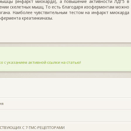
мышцы (инфаркт миокарда), а повышение активности ЛДГ5 в
дении скелетных мышц. То есть благодаря изоферментам можно
ргана. Наиболее чувствительным тестом на инфаркт миокарда
офермента креатинкиназы.
о с указанием активной ссылки на статью!
ия
СТВУЮЩИХ С 7-ТМС-РЕЦЕПТОРАМИ