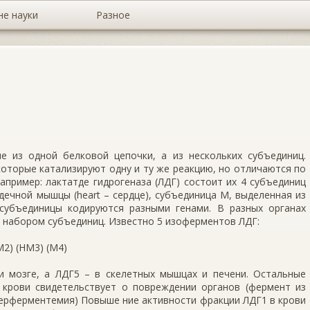
не науки
Разное
 из одной белковой цепочки, а из нескольких субъединиц.
оторые катализируют одну и ту же реакцию, но отличаются по
пример: лактатде гидрогеназа (ЛДГ) состоит их 4 субъединиц
 дечной мышцы (heart – сердце), субъединица М, выделенная из
субъединицы кодируются разными генами. В разных органах
 набором субъединиц. Известно 5 изоферментов ЛДГ:
М2) (НМ3) (М4)
и мозге, а ЛДГ5 – в скелетных мышцах и печени. Остальные
 крови свидетельствует о повреждении органов (фермент из
перферментемия) Повыше ние активности фракции ЛДГ1 в крови