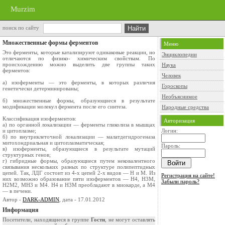
Murzim
поиск по сайту
Множественные формы ферментов
Меню
Это ферменты, которые катализируют одинаковые реакции, но
Энциклопедии
отличаются по физико- химическим свойствам. По
происхождению можно выделить две группы таких
Наука
ферментов:
Человек
а) изоферменты — это ферменты, в которых различия
Гороскопы
генетически детерминированы;
Необъяснимое
б) множественные формы, образующиеся в результате
модификации молекул фермента после его синтеза.
Народные средства
Классификация изоферментов:
Авторизация
а) по органной локализации — ферменты гликолиза в мышцах
и цитоплазме;
Логин:
б) по внутриклеточной локализации — малатдегидрогеназа
митохондриальная и цитоплазматическая;
Пароль:
в) изоферменты, образующиеся в результате мутаций
структурных генов;
г) гибридные формы, образующиеся путем нековалентного
связывания нескольких разных по структуре полипептидных
цепей. Так, ЛДГ состоит из 4-х цепей 2-х видов — H и M. Из
Регистрация на сайте!
них возможно образование пяти изоферментов — Н4, Н3М,
Забыли пароль?
Н2М2, МН3 и М4. Н4 и Н3М преобладают в миокарде, а М4
— в печени.
Автор -
DARK-ADMIN
, дата - 17.01.2012
Информация
Посетители, находящиеся в группе
Гости
, не могут оставлять