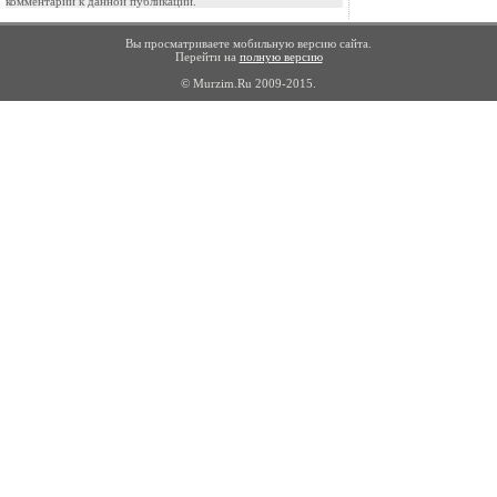
комментарии к данной публикации.
Вы просматриваете мобильную версию сайта.
Перейти на
полную версию
© Murzim.Ru 2009-2015.