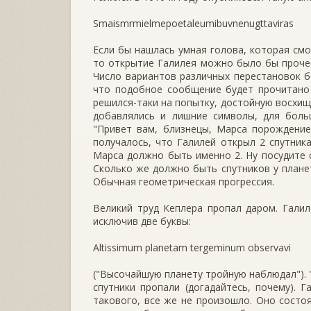
Smaismrmielmepoetaleumibuvnenugttaviras
Если бы нашлась умная голова, которая см
то открытие Галилея можно было бы прочес
Число вариантов различных перестановок бе
что подобное сообщение будет прочитано
решился-таки на попытку, достойную восхищ
добавлялись и лишние символы, для больш
"Привет вам, близнецы, Марса порождение" 
получалось, что Галилей открыл 2 спутника
Марса должно быть именно 2. Ну посудите са
Сколько же должно быть спутников у план
Обычная геометрическая прогрессия.
Великий труд Кеплера пропал даром. Гали
исключив две буквы:
Altissimum planetam tergeminum observavi
("Высочайшую планету тройную наблюдал"). 
спутники пропали (догадайтесь, почему). 
такового, все же не произошло. Оно состоя