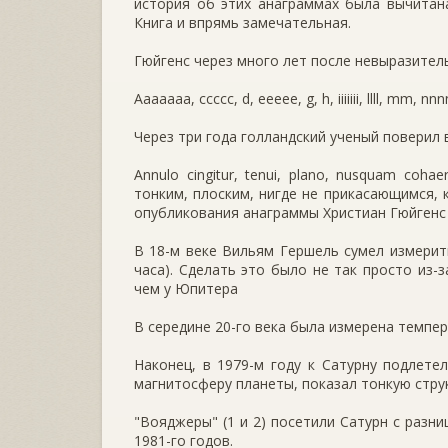
история об этих анаграммах была вычитана
Книга и впрямь замечательная.
Гюйгенс через много лет после невыразител
Aaaaaaa, ccccc, d, eeeee, g, h, iiiiiii, llll, mm, n
Через три года голландский ученый поверил 
Annulo cingitur, tenui, plano, nusquam cohae
тонким, плоским, нигде не прикасающимся, 
опубликования анаграммы Христиан Гюйгенс 
В 18-м веке Вильям Гершель сумел измерит
часа). Сделать это было не так просто из-
чем у Юпитера
В середине 20-го века была измерена темпер
Наконец, в 1979-м году к Сатурну подлете
магнитосферу планеты, показал тонкую струк
"Вояджеры" (1 и 2) посетили Сатурн с разни
1981-го годов.