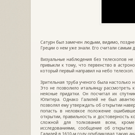
Сатурн был замечен людьми, видимо, позднее
Греции о нем уже знали. Его считали самым д
Визуальные наблюдения без телескопов не 
привыкли к тому, что первенство в астрон
который первый направил на небо телескоп.
Зрительная труба ученого была настолько н
Это не позволило итальянцу рассмотреть к
неясные придатки. Он посчитал их спутни
Юпитера. Однако Галилей не был авантю
позволял ему утверждать об открытии навер
попасть в неловкое положение ошибивше
открытии, правильность и достоверность к
сложной для толкования всем, кроме
исследованиями, сообщение об открытии 
Галилей в 1610-м году опубликовал такую ан