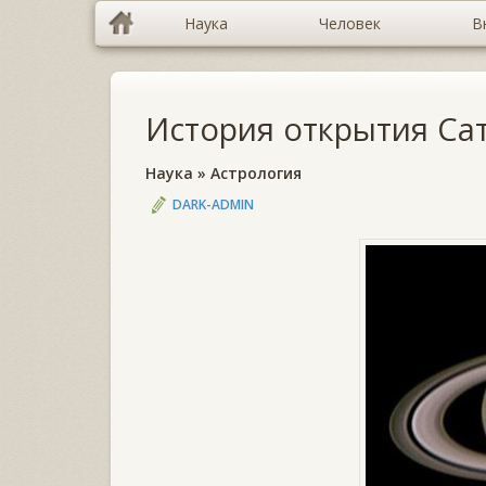
Наука
Человек
В
История открытия Са
Наука
»
Астрология
DARK-ADMIN