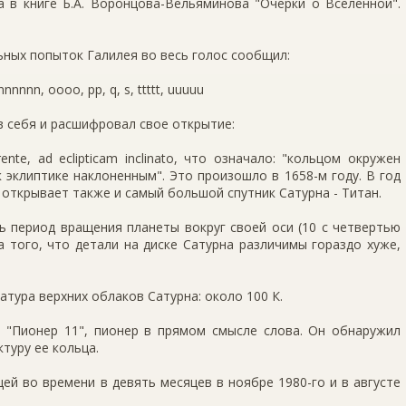
 в книге Б.А. Воронцова-Вельяминова "Очерки о Вселенной".
ьных попыток Галилея во весь голос сообщил:
nnnnnnnn, oooo, pp, q, s, ttttt, uuuuu
в себя и расшифровал свое открытие:
rente, ad eclipticam inclinato, что означало: "кольцом окружен
к эклиптике наклоненным". Это произошло в 1658-м году. В год
открывает также и самый большой спутник Сатурна - Титан.
ь период вращения планеты вокруг своей оси (10 с четвертью
за того, что детали на диске Сатурна различимы гораздо хуже,
атура верхних облаков Сатурна: около 100 К.
л "Пионер 11", пионер в прямом смысле слова. Он обнаружил
туру ее кольца.
цей во времени в девять месяцев в ноябре 1980-го и в августе