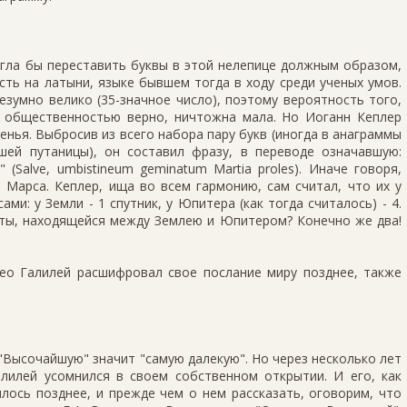
огла бы переставить буквы в этой нелепице должным образом,
ть на латыни, языке бывшем тогда в ходу среди ученых умов.
зумно велико (35-значное число), поэтому вероятность того,
 общественностью верно, ничтожна мала. Но Иоганн Кеплер
енья. Выбросив из всего набора пару букв (иногда в анаграммы
ей путаницы), он составил фразу, в переводе означавшую:
(Salve, umbistineum geminatum Martia proles). Иначе говоря,
 Марса. Кеплер, ища во всем гармонию, сам считал, что их у
ми: у Земли - 1 спутник, у Юпитера (как тогда считалось) - 4.
еты, находящейся между Землею и Юпитером? Конечно же два!
лео Галилей расшифровал свое послание миру позднее, также
"Высочайшую" значит "самую далекую". Но через несколько лет
Галилей усомнился в своем собственном открытии. И его, как
лось позднее, и прежде чем о нем рассказать, оговорим, что