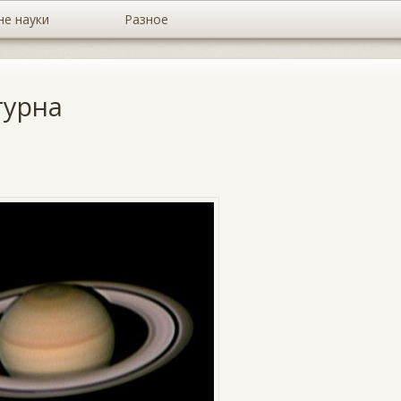
не науки
Разное
турна