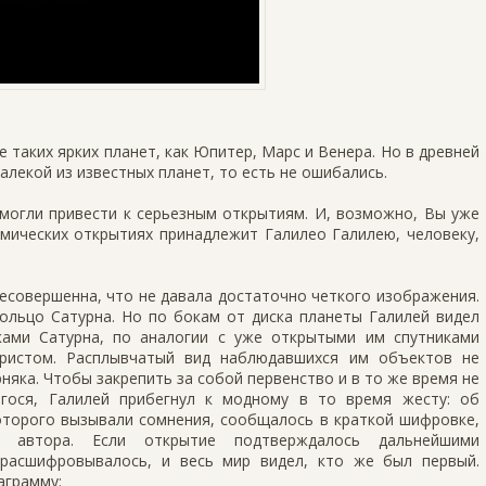
 таких ярких планет, как Юпитер, Марс и Венера. Но в древней
алекой из известных планет, то есть не ошибались.
могли привести к серьезным открытиям. И, возможно, Вы уже
омических открытиях принадлежит Галилео Галилею, человеку,
есовершенна, что не давала достаточно четкого изображения.
ольцо Сатурна. Но по бокам от диска планеты Галилей видел
ками Сатурна, по аналогии с уже открытыми им спутниками
ристом. Расплывчатый вид наблюдавшихся им объектов не
няка. Чтобы закрепить за собой первенство и в то же время не
гося, Галилей прибегнул к модному в то время жесту: об
оторого вызывали сомнения, сообщалось в краткой шифровке,
 автора. Если открытие подтверждалось дальнейшими
расшифровывалось, и весь мир видел, кто же был первый.
аграмму: