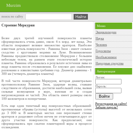
Murzim
поиск по сайту
Строение Меркурия
Меню
Энциклопедии
Более двух третей изученной поверхности планеты
Наука
сформировалось очень давно, около 4-х млрд. лет назад. Эти
Человек
области покрывает великое множество кратеров. Наиболее
известная деталь поверхности - Равнина Зноя - имеет сильное
Гороскопы
сходство с круговыми морями на Луне. Возникновению
Равнины предшествовало столкновение Меркурия с большим
Необъяснимое
небесным телом, на раннем этапе геологической истории
планеты. Равнина образовалась в результате истечения лавы из
Народные средства
недр планеты после столкновения. Ее плоское дно окаймлено
разломами и извилистыми гребнями гор. Диаметр равнины - 1
Авторизация
300 км (четверть диаметра планеты)
Логин:
В той части поверхности Меркурия, которая диаметрально
противоположна Равнине Зноя, ударные волны, ставшие
Пароль:
следствием ее образования, достигли наибольшей силы, вызвав
сильные возмущения в коре, взломав ее и создав
нагромождения ее частей. Эта область имеет размеры около
100 километров в поперечнике.
Регистрация на сайте!
Есть еще один типичный вид поверхностных образований:
Забыли пароль?
протяженные обрывы (уступы) высотой от нескольких сотен
до 3 000 м. В некоторых местах они пересекают стенки
кратеров и разделяют собою ничем не отличающиеся друг от
друга участки поверхности. Как предполагают, они
сформировались при сжатии планетарной коры в процессе
охлаждения.