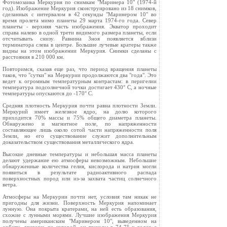
Фотомозаика Меркурия по снимкам "Маринера 10" (1974-й
год). Изображение Меркурия сконструировано из 18 снимков,
сделанных с интервалом в 42 секунды "Маринером 10" во
время пролета мимо планеты 29 марта 1974-го года. Север
планеты - верхняя часть изображения. Экватор проходит
справа налево в одной трети видимого размера планеты, если
отсчитывать снизу. Равнина Зноя появляется вблизи
терминатора слева в центре. Большие лучевые кратеры также
видны на этом изображении Меркурия. Снимки сделаны с
расстояния в 210 000 км.
Повторимся, сказав еще раз, что период вращения планеты
таков, что "сутки" на Меркурии продолжаются два "года". Это
ведет к огромным температурным контрастам: в перигелии
температура подсолнечной точки достигает 430° C, а ночные
температуры опускаются до -170° C.
Средняя плотность Меркурия почти равна плотности Земли.
Меркурий имеет железное ядро, на долю которого
приходится 70% массы и 75% общего диаметра планеты.
Обнаружено и магнитное поле, по напряженности
составляющее лишь около сотой части напряженности поля
Земли, но его существование служит дополнительным
доказательством существования металлического ядра.
Высокие дневные температуры и небольшая масса планеты
делают удержание ею атмосферы невозможным. Небольшие
обнаруженные количества гелия, кислорода и натрия могли
появиться в результате радиоактивного распада
поверхностных пород или из-за захвата частиц солнечного
ветра.
Атмосферы на Меркурии почти нет, условия там никак не
пригодны для жизни. Поверхность Меркурия напоминает
лунную. Она покрыта кратерами, на ней есть образования,
схожие с лунными морями. Лучшие изображения Меркурия
получены американским "Маринером 10", выведенном на