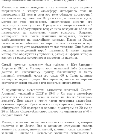
иногда вызывают значительное сотрясение грунта и зданий.
Метеориты могут выпадать в тех случаях, когда скорость
вторгшегося в земную атмосферу метеорного тела не
превосходит 22 км/с и если это тело обладает достаточной
механической прочностью. Встречая сопротивление воздуха,
метеорное тело тормозится, кинетическая энергия его
переходит в теплоту и свет. В результате поверхностный слой
метеорита и образующаяся вокруг него воздушная оболочка
нагреваются до нескольких тысяч градусов. Вещество
метеорного тела после вскипания испаряется, частично
разбрызгивается на мельчайшие капельки. Падая на Землю
почти отвесно, обломки метеорного тела остывают и при
достижении грунта оказываются только теплыми. Они бывают
покрыты затвердевшей корой плавления. В месте падения
метеоритов образуются углубления, размеры и форма которых
зависят от массы метеоритов и скорости их падения.
Самый крупный метеорит был найден в Юго-Западной
Африке в 1920 г. Метеорит этот, названный Гоба (названия
даются по населенному пункту, ближайшему к месту
падения), железный, масса его около 60 т. Такие крупные
метеориты падают редко. Как правило, массы метеоритов
составляют сотни граммов или несколько килограммов.
К крупнейшим метеоритам относится железный Сихотэ-
Алинский, упавший в СССР в 1947 г. Он еще в атмосфере
раскололся на тысячи частей и выпал на Землю "железным
дождём". При ударе о грунт части метеорита раздробили
скальные породы, образовали в них кратеры и воронки. Было
обнаружено 200 кратеров и воронок диаметром от 20 см до
26 м. Масса Сихотэ-Алинского метеорита оценивается в 70 т,
собрано более 23т.
Метеориты состоят из тех же химических элементов, которые
имеются и на Земле. Это в основном следующие восемь
элементов: железо, никель, магний, кремнии, сера, алюминий,
кальций и кислород. Остальные элементы встречаются в