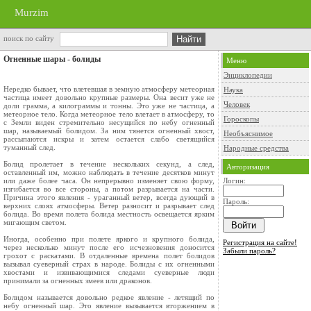
Murzim
поиск по сайту
Огненные шары - болиды
Меню
Энциклопедии
Нередко бывает, что влетевшая в земную атмосферу метеорная
Наука
частица имеет довольно крупные размеры. Она весит уже не
Человек
доли грамма, а килограммы и тонны. Это уже не частица, а
метеорное тело. Когда метеорное тело влетает в атмосферу, то
Гороскопы
с Земли виден стремительно несущийся по небу огненный
шар, называемый болидом. За ним тянется огненный хвост,
Необъяснимое
рассыпаются искры и затем остается слабо светящийся
туманный след.
Народные средства
Болид пролетает в течение нескольких секунд, а след,
Авторизация
оставленный им, можно наблюдать в течение десятков минут
или даже более часа. Он непрерывно изменяет свою форму,
Логин:
изгибается во все стороны, а потом разрывается на части.
Причина этого явления - ураганный ветер, всегда дующий в
Пароль:
верхних слоях атмосферы. Ветер разносит и разрывает след
болида. Во время полета болида местность освещается ярким
мигающим светом.
Иногда, особенно при полете яркого и крупного болида,
Регистрация на сайте!
через несколько минут после его исчезновения доносится
Забыли пароль?
грохот с раскатами. В отдаленные времена полет болидов
вызывал суеверный страх в народе. Болиды с их огненными
хвостами и извивающимися следами суеверные люди
принимали за огненных змеев или драконов.
Болидом называется довольно редкое явление - летящий по
небу огненный шар. Это явление вызывается вторжением в