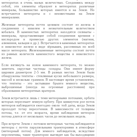
метеоритах в очень малых количествах. Соединяясь между
собой, эти элементы образуют в метеоритах различные
минералы, большинство которых имеется и на Земле. Но
встречаются метеориты и с неизвестными на Земле
минералами.
Железные метеориты почти целиком состоят из железа в
соединении с никелем и незначительным количеством
кобальта. В каменистых метеоритах находятся силикаты -
минералы, представляющие собой соединения кремния с
кислородом и примесью других элементов (магния,
алюминия, кальция и др.). Встречается в каменных метеоритах
и никелистое железо в виде зёрнышек, рассеянных по всей
массе метеорита. Железокаменные метеориты состоят почти
из равных количеств каменистого вещества и никелистого
железа.
Если взглянуть на излом каменного метеорита, то можно
заметить округлые частицы -хондры. Они имеют форму
шариков диаметром 2-5 мм. В разных местах Земли были
обнаружены тектиты - стеклянные куски небольшого размера,
массой в несколько граммов. В настоящее время установлено,
что тектиты - это застывшие брызги земного вещества,
выброшенные (иногда на огромные расстояния) при
образовании метеоритных кратеров.
Земля встречается лишь с теми метеорными потоками, орбита
которых пересекает земную орбиту. При замкнутом рое поток
метеоров наблюдается ежегодно около той даты, когда Земля
проходит точку пересечения. В зависимости от толщины
потока, т.е. от его возраста, время наблюдения метеоров
потока длится от нескольких часов до нескольких недель.
При встрече Земли с потоком метеорных частиц наблюдаются
метеоры с почти параллельными траекториями в атмосфере
(метеорный поток). Для земного наблюдателя, вследствие
перспективы, такие траектории выглядят как бы выходящими