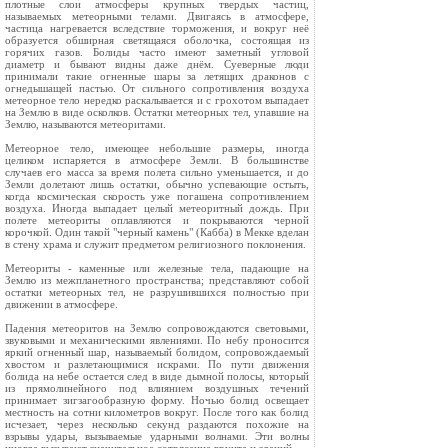
плотные слои атмосферы крупных твердых частиц,
называемых метеорными телами. Двигаясь в атмосфере,
частица нагревается вследствие торможения, и вокруг неё
образуется обширная светящаяся оболочка, состоящая из
горячих газов. Болиды часто имеют заметный угловой
диаметр и бывают видны даже днём. Суеверные люди
принимали такие огненные шары за летящих драконов с
огнедышащей пастью. От сильного сопротивления воздуха
метеорное тело нередко раскалывается и с грохотом выпадает
на Землю в виде осколков. Остатки метеорных тел, упавшие на
Землю, называются метеоритами.
Метеорное тело, имеющее небольшие размеры, иногда
целиком испаряется в атмосфере Земли. В большинстве
случаев его масса за время полета сильно уменьшается, и до
Земли долетают лишь остатки, обычно успевающие остыть,
когда космическая скорость уже погашена сопротивлением
воздуха. Иногда выпадает целый метеоритный дождь. При
полете метеориты оплавляются и покрываются черной
корочкой. Один такой "черный камень" (Кабба) в Мекке вделан
в стену храма и служит предметом религиозного поклонения.
Метеориты - каменные или железные тела, падающие на
Землю из межпланетного пространства; представляют собой
остатки метеорных тел, не разрушившихся полностью при
движении в атмосфере.
Падения метеоритов на Землю сопровождаются световыми,
звуковыми и механическими явлениями. По небу проносится
яркий огненный шар, называемый болидом, сопровождаемый
хвостом и разлетающимися искрами. По пути движения
болида на небе остается след в виде дымной полосы, который
из прямолинейного под влиянием воздушных течений
принимает зигзагообразную форму. Ночью болид освещает
местность на сотни километров вокруг. После того как болид
исчезает, через несколько секунд раздаются похожие на
взрывы удары, вызываемые ударными волнами. Эти волны