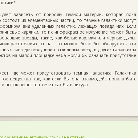
актики?
будет зависеть от природы темной материи, которая пока
 состоит из элементарных частиц, то темные галактики могут
формируя вид удаленных галактик, лежащих позади них. Если
оричневые карлики, то их инфракрасное излучение может быть
овавшие звезды, такие, как белые карлики или черные дыры.
ьших расстояниях от нас, то можно было бы обнаружить эти
нных линз для излучения отдельных звезд в других галактиках
ектов на малой площадке неба могли бы означать присутствие
ест, где может присутствовать темная галактика. Галактика
тток вещества так, как если бы она взаимодействовала бы с
, и поток вещества течет как бы в никуда.
о с указанием активной ссылки на статью!