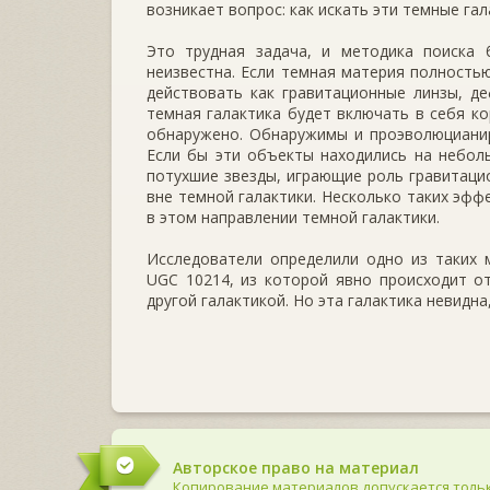
возникает вопрос: как искать эти темные гал
Это трудная задача, и методика поиска 
неизвестна. Если темная материя полностью
действовать как гравитационные линзы, де
темная галактика будет включать в себя к
обнаружено. Обнаружимы и проэволюцианир
Если бы эти объекты находились на небол
потухшие звезды, играющие роль гравитацио
вне темной галактики. Несколько таких эфф
в этом направлении темной галактики.
Исследователи определили одно из таких м
UGC 10214, из которой явно происходит о
другой галактикой. Но эта галактика невидна
Авторское право на материал
Копирование материалов допускается тольк