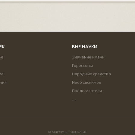
ЕК
ВНЕ НАУКИ
ье
Значение имени
Гороскопы
ие
Народные средства
ния
Необъяснимое
Предсказатели
...
© Murzim.Ru 2009-2020.