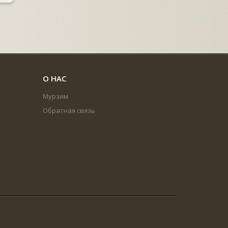
О НАС
Мурзим
Обратная связь