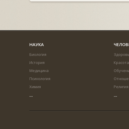
НАУКА
ЧЕЛОВ
Биология
Здоров
История
Красота
Медицина
Обучен
Психология
Отноше
Химия
Религия
...
...