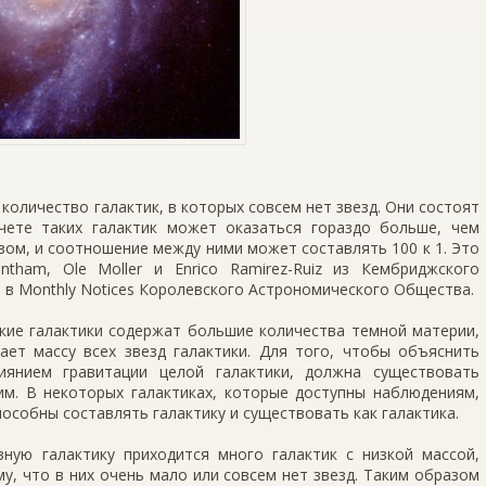
количество галактик, в которых совсем нет звезд. Они состоят
чете таких галактик может оказаться гораздо больше, чем
зом, и соотношение между ними может составлять 100 к 1. Это
ntham, Ole Moller и Enrico Ramirez-Ruiz из Кембриджского
а в Monthly Notices Королевского Астрономического Общества.
ркие галактики содержат большие количества темной материи,
ает массу всех звезд галактики. Для того, чтобы объяснить
янием гравитации целой галактики, должна существовать
им. В некоторых галактиках, которые доступны наблюдениям,
особны составлять галактику и существовать как галактика.
вную галактику приходится много галактик с низкой массой,
у, что в них очень мало или совсем нет звезд. Таким образом