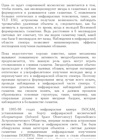
Одна из задач современной космологии заключается в том,
чтобы понять, как эволюционируют звезды в галактиках и как
формируются и развиваются сами галактики. С появлением
больших оптических и инфракрасных телескопов, таких, как
VLT ESO, астрономы получили возможность наблюдать
чрезвычайно удаленные объекты и, следовательно, как бы
заглянуть в прошлое, в то время, когда в молодой Вселенной
формировались галактики. Ведь расстояние в 6 миллиардов
световых лет означает, что мы видим галактику такой, какой
она была 6 миллиардов лет назад. Наблюдения в инфракрасной
области спектра позволяют минимизировать эффекты
поглощения излучения пылевыми облаками.
Пока недостаточно хорошо известно, какие механизмы
вызывают повышенную активность звездообразования, но
предполагается, что важную роль здесь могут играть
столкновения и слияния галактик. Звездообразование обычно
происходит в глубине пылевых облаков, которые поглащают
оптическое и ультрафиолетовое излучение молодых звезд и
переизлучают его в инфракрасной области спектра. Поэтому
признаки процесса формирования звезд лучше всего искать,
проводя наблюдения в инфракрасной части спектра. С
помощью детальных инфракрасных наблюдений далеких
галактик мы сможем понять, как в далеком прошлом
образовались основные структуры, такие, например, как
спиральные рукава и яркие звездные балджи, которые
наблюдаются в большинстве галактик.
В 1995-98 годах инфракрасная камера ISOCAM,
установленная на борту инфракрасной космической
обсерватории (Infrared Space Observatory) Европейского
Астрономического Общества, впервые позволила астрономам
взглянуть на Вселенную в инфракрасном свете. Так была
обнаружена новая категория объектов - светлые далекие
галактики с повышенным инфракрасным излучением
(галактики ISOHDFS). Некоторые из них и стали объектами