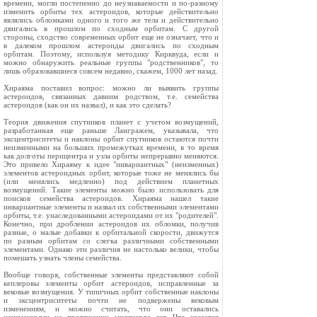
времени, могли постепенно до неузнаваемости и по-разному
изменить орбиты тех астероидов, которые действительно
являлись обломками одного и того же тела и действительно
двигались в прошлом по сходным орбитам. С другой
стороны, сходство современных орбит еще не означает, что и
в далеком прошлом астероиды двигались по сходным
орбитам. Поэтому, используя методику Кирквуда, если и
можно обнаружить реальные группы "родственников", то
лишь образовавшиеся совсем недавно, скажем, 1000 лет назад.
Хираяма поставил вопрос: можно ли выявить группы
астероидов, связанных давним родством, т.е. семейства
астероидов (как он их назвал), и как это сделать?
Теория движения спутников планет с учетом возмущений,
разработанная еще раньше Лангражем, указывала, что
эксцентриситеты и наклоны орбит спутников остаются почти
неизменными на больших промежутках времени, в то время
как долготы перицентра и узла орбиты непрерывно меняются.
Это привело Хираяму к идее "инвариантных" (неизменных)
элементов астероидных орбит, которые тоже не менялись бы
(или менялись медленно) под действием планетных
возмущений. Такие элементы можно было использовать для
поисков семейства астероидов. Хираяма нашел такие
инвариантные элементы и назвал их собственными элементами
орбиты, т.е. унаследованными астероидами от их "родителей".
Конечно, при дроблении астероидов их обломки, получив
разные, о малые добавки к орбитальной скорости, движутся
по разным орбитам со слегка различными собственными
элементами. Однако эти различия не настолько велики, чтобы
помешать узнать члены семейства.
Вообще говоря, собственные элементы представляют собой
кеплеровы элементы орбит астероидов, исправленные за
вековые возмущения. У типичных орбит собственные наклоны
и эксцентриситеты почти не подвержены вековым
изменениям, и можно считать, что они оставались