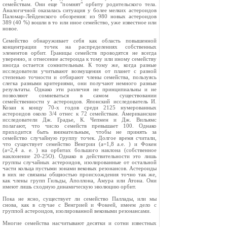
семействам. Они еще "помнят" орбиту родительского тела.
Аналогичной оказалась ситуация у более мелких астероидов
Паломар-Лейденского обозрения: из 980 новых астероидов
389 (40 %) вошли в то или иное семейство, уже известное или
новое.
Семейство обнаруживает себя как область повышенной
концентрации точек на распределениях собственных
элементов орбит. Границы семейств проводятся не всегда
уверенно, и отнесение астероида к тому или иному семейству
иногда остается сомнительным. К тому же, когда разные
исследователи учитывают возмущения от планет с разной
степенью точности и отбирают члены семейства, пользуясь
слегка разными критериями, они получают немного разные
результаты. Однако эти различия не принципиальны и не
позволяют сомневаться в самом существовании
семейственности у астероидов. Японский исследователь И.
Козаи к концу 70-х годов среди 2125 нумерованных
астероидов около 3/4 отнес к 72 семействам. Американские
исследователи Дж. Градье, К. Чепмен и Дж. Вильямс
полагают, что число семейств превышает 100. Однако
приходится быть внимательным, чтобы не принять за
семейство случайную группу точек. Долгое время считали,
что существует семейство Венгрии (a=1,8 a.e. ) и Фокен
(a=2,4 a. e. ) на орбитах большого наклона (собственное
наклонение 20-25O). Однако в действительности это лишь
группы случайных астероидов, изолированные от остальной
части кольца пустыми зонами вековых резонансов. Астероиды
в них не связаны общностью происхождения точно так же,
как члены групп Гильды, Аполлона, Амура или Атона. Они
имеют лишь сходную динамическую эволюцию орбит.
Пока не ясно, существует ли семейство Паллады, или мы
снова, как в случае с Венгрией и Фокеей, имеем дело с
группой астероидов, изолированной вековыми резонансами.
Многие семейства насчитывают десятки и сотни известных