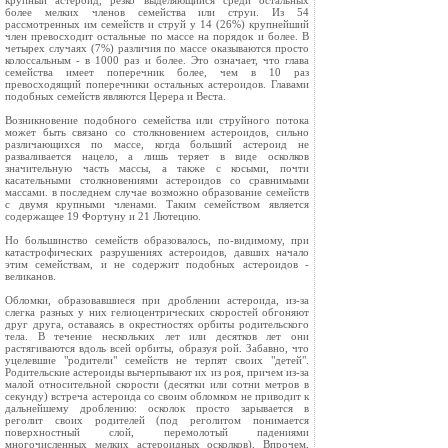
крупный астероид, резко выделяющийся среди остальных
более мелких членов семейства или струи. Из 54
рассмотренных им семейств и струй у 14 (26%) крупнейший
член превосходит остальные по массе на порядок и более. В
четырех случаях (7%) различия по массе оказываются просто
колоссальным - в 1000 раз и более. Это означает, что глава
семейства имеет поперечник более, чем в 10 раз
превосходящий поперечники остальных астероидов. Главами
подобных семейств являются Церера и Веста.
Возникновение подобного семейства или струйного потока
может быть связано со столкновением астероидов, сильно
различающихся по массе, когда больший астероид не
разваливается нацело, а лишь теряет в виде осколков
значительную часть массы, а также с косыми, почти
касательными столкновениями астероидов со сравнимыми
массами. в последнем случае возможно образование семейств
с двумя крупными членами. Таким семейством является
содержащее 19 Фортуну и 21 Лютецию.
Но большинство семейств образовалось, по-видимому, при
катастрофических разрушениях астероидов, давших начало
этим семействам, и не содержит подобных астероидов -
великанов.
Обломки, образовавшиеся при дроблении астероида, из-за
слегка разных у них гелиоцентрических скоростей обгоняют
друг друга, оставаясь в окрестностях орбиты родительского
тела. В течение нескольких лет или десятков лет они
растягиваются вдоль всей орбиты, образуя рой. Забавно, что
уцелевшие "родители" семейств не терпят своих "детей".
Родительские астероиды вычерпывают их из роя, причем из-за
малой относительной скорости (десятки или сотни метров в
секунду) встреча астероида со своим обломком не приводит к
дальнейшему дроблению: осколок просто зарывается в
реголит своих родителей (под реголитом понимается
поверхностный слой, перемолотый падениями
многочисленных мелких астероидных осколков). Впрочем,