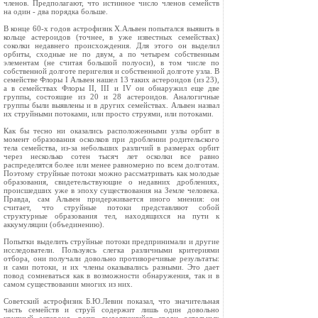
членов. Предполагают, что истинное число членов семейств
на один - два порядка больше.
В конце 60-х годов астрофизик Х.Альвен попытался выявить в
кольце астероидов (точнее, в уже известных семействах)
соколки недавнего происхождения. Для этого он выделил
орбиты, сходные не по двум, а по четырем собственным
элементам (не считая большой полуоси), в том числе по
собственной долготе перигелия и собственной долготе узла. В
семействе Флоры I Альвен нашел 13 таких астероидов (из 23),
а в семействах Флоры II, III и IV он обнаружил еще две
группы, состоящие из 20 и 28 астероидов. Аналогичные
группы были выявлены и в других семействах. Альвен назвал
их струйными потоками, или просто струями, или потоками.
Как бы тесно ни оказались расположенными узлы орбит в
момент образования осколков при дроблении родительского
тела семейства, из-за небольших различий в размерах орбит
через несколько сотен тысяч лет осколки все равно
распределятся более или менее равномерно по всем долготам.
Поэтому струйные потоки можно рассматривать как молодые
образования, свидетельствующие о недавних дроблениях,
происшедших уже в эпоху существования на Земле человека.
Правда, сам Альвен придерживается иного мнения: он
считает, что струйные потоки представляют собой
структурные образования тел, находящихся на пути к
аккумуляции (объединению).
Попытки выделить струйные потоки предпринимали и другие
исследователи. Пользуясь слегка различными критериями
отбора, они получали довольно противоречивые результаты:
и сами потоки, и их члены оказывались разными. Это дает
повод сомневаться как в возможности обнаружения, так и в
самом существовании многих из них.
Советский астрофизик Б.Ю.Левин показал, что значительная
часть семейств и струй содержит лишь один довольно