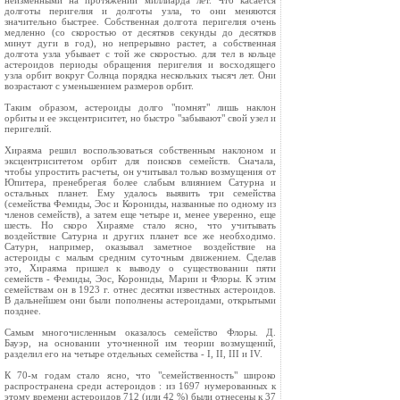
неизменными на протяжении миллиарда лет. Что касается
долготы перигелия и долготы узла, то они меняются
значительно быстрее. Собственная долгота перигелия очень
медленно (со скоростью от десятков секунды до десятков
минут дуги в год), но непрерывно растет, а собственная
долгота узла убывает с той же скоростью. для тел в кольце
астероидов периоды обращения перигелия и восходящего
узла орбит вокруг Солнца порядка нескольких тысяч лет. Они
возрастают с уменьшением размеров орбит.
Таким образом, астероиды долго "помнят" лишь наклон
орбиты и ее эксцентриситет, но быстро "забывают" свой узел и
перигелий.
Хираяма решил воспользоваться собственным наклоном и
эксцентриситетом орбит для поисков семейств. Сначала,
чтобы упростить расчеты, он учитывал только возмущения от
Юпитера, пренебрегая более слабым влиянием Сатурна и
остальных планет. Ему удалось выявить три семейства
(семейства Фемиды, Эос и Корониды, названные по одному из
членов семейств), а затем еще четыре и, менее уверенно, еще
шесть. Но скоро Хираяме стало ясно, что учитывать
воздействие Сатурна и других планет все же необходимо.
Сатурн, например, оказывал заметное воздействие на
астероиды с малым средним суточным движением. Сделав
это, Хираяма пришел к выводу о существовании пяти
семейств - Фемиды, Эос, Корониды, Марии и Флоры. К этим
семействам он в 1923 г. отнес десятки известных астероидов.
В дальнейшем они были пополнены астероидами, открытыми
позднее.
Самым многочисленным оказалось семейство Флоры. Д.
Бауэр, на основании уточненной им теории возмущений,
разделил его на четыре отдельных семейства - I, II, III и IV.
К 70-м годам стало ясно, что "семейственность" широко
распространена среди астероидов : из 1697 нумерованных к
этому времени астероидов 712 (или 42 %) были отнесены к 37