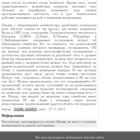
такая участь постигает очень немногих. Кроме того, путем
гравитационного воздействия родители изгоняют свои
обломки на периферию возникшего роя, снижая
пространственную плотность тел в рое. Аналогичное
действие оказывают на рой и планетные возмущения.
Однако с образованием семейств при дроблении астероидов
дело обстоит совсем не так просто, как может показаться.
Когда в 1982 году сотрудники Технологического института в
Пасадене (США) Д.Дэвис, К.Чепмен, Р.Гринберг и
С.Вайденшиллинг специально исследовали вопрос об
образовании семейства Эос, то оказалось, что родительский
астероид, размеры которого превышали, по-видимому, 180
км, прежде чем испытать катастрофическое столкновение с
достаточно крупным объектом (в результате чего и должно
было бы образоваться семейство), должен был столкнуться по
крайней мере с десятком более мелких тел. Под действием их
ударов родительский астероид должен был "развалиться" на
блоки с характерными размерами порядка 10 км, которые
удерживались друг около друга только силами тяготения.
Между тем, сохранился объект поперечником в 98 км (это
сам Эос). Можно предположить, что это сохранившийся 20-
процентный остаток массы, состоящий из не разлетевшихся
осколков. Но тогда, как полагают исследователи, следующее
по величине тело должно было бы иметь поперечник всего 5
км. Между тем второй по величине член семейства имеет
поперечник 80 км. Лишь с помощью серии весьма
искусственных предположений удается обойти эти трудности.
Автор -
DARK-ADMIN
, дата - 27.11.2011
Информация
Посетители, находящиеся в группе
Гости
, не могут оставлять
комментарии к данной публикации.
Вы просматриваете мобильную версию сайта.