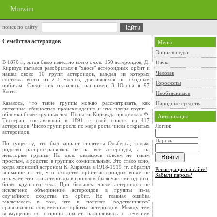
Murzim
поиск по сайту
Семейства астероидов
Меню
Энциклопедии
В 1876 г., когда было известно всего около 150 астероидов, Д.
Наука
Кирквуд пытался разобраться в "хаосе" астероидных орбит и
Человек
нашел около 10 групп астероидов, каждая из которых
состояла всего из 2-3 членов, двигавшихся по сходным
Гороскопы
орбитам. Среди них оказались, например, 3 Юнона и 97
Клота.
Необъяснимое
Казалось, что такие группы можно рассматривать, как
Народные средства
связанные общностью происхождения и что члены групп -
обломки более крупных тел. Попытки Кирквуда продолжил Ф.
Авторизация
Тиссеран, составивший в 1891 г. свой список из 417
астероидов. Число групп росло по мере роста числа открытых
Логин:
астероидов.
Пароль:
По существу, это был вариант гипотезы Ольберса, только
родство распространялось не на все астероиды, а на
некоторые группы. Но дело оказалось совсем не таким
простым, а родство в группах сомнительным. Это стало ясно,
когда японский астроном К. Хираяма в 1918-1919 гг. обратил
Регистрация на сайте!
внимание на то, что сходство орбит астероидов вовсе не
Забыли пароль?
означает, что эти астероиды в прошлом были частями одного,
более крупного тела. При большом числе астероидов не
исключено объединение астероидов в группы из-за
случайного сходства их орбит. Но главная ошибка
заключалась в том, что в поисках "родственников"
сравнивались современные орбиты астероидов. Между тем
возмущения со стороны планет, накапливаясь с течением