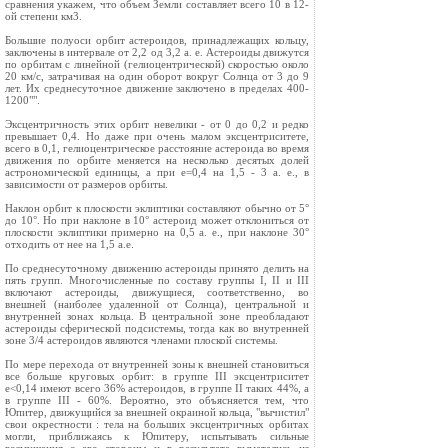
сравнения укажем, что объем Земли составляет всего 10 в 12-
ой степени км3.
Большие полуоси орбит астероидов, принадлежащих кольцу,
заключены в интервале от 2,2 од 3,2 а. е. Астероиды движутся
по орбитам с линейной (гелиоцентрической) скоростью около
20 км/с, затрачивая на один оборот вокруг Солнца от 3 до 9
лет. Их среднесуточное движение заключено в пределах 400-
1200"".
Эксцентричность этих орбит невелики - от 0 до 0,2 и редко
превышает 0,4. Но даже при очень малом эксцентриситете,
всего в 0,1, гелиоцентрическое расстояние астероида во время
движения по орбите меняется на несколько десятых долей
астрономической единицы, а при e=0,4 на 1,5 - 3 а. е., в
зависимости от размеров орбиты.
Наклон орбит к плоскости эклиптики составляют обычно от 5°
до 10°. Но при наклоне в 10° астероид может отклониться от
плоскости эклиптики примерно на 0,5 а. е., при наклоне 30°
отходить от нее на 1,5 а.е.
По среднесуточному движению астероиды принято делить на
пять групп. Многочисленные по составу группы I, II и III
включают астероиды, движущиеся, соответственно, во
внешней (наиболее удаленной от Солнца), центральной и
внутренней зонах кольца. В центральной зоне преобладают
астероиды сферической подсистемы, тогда как во внутренней
зоне 3/4 астероидов являются членами плоской системы.
По мере перехода от внутренней зоны к внешней становиться
все больше круговых орбит: в группе III эксцентриситет
e<0,14 имеют всего 36% астероидов, в группе II таких 44%, а
в группе III - 60%. Вероятно, это объясняется тем, что
Юпитер, движущийся за внешней окраиной кольца, "вычистил"
свои окрестности : тела на больших эксцентричных орбитах
могли, приближаясь к Юпитеру, испытывать сильные