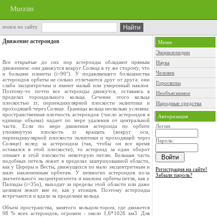
Murzim
поиск по сайту
Движение астероидов
Меню
Энциклопедии
Все открытые до сих пор астероиды обладают прямым
Наука
движением: они движутся вокруг Солнца в ту же сторону, что
Человек
и большие планеты (i<90°). У подавляющего большинства
астероидов орбиты не сильно отличаются друг от друга: они
Гороскопы
слабо эксцентричны и имеют малый или умеренный наклон.
Поэтому-то почти все астероиды движутся, оставаясь в
Необъяснимое
пределах тороидального кольца. Сечение этого кольца
плоскостью zr, перпендикулярной плоскости эклиптики и
Народные средства
проходящей через Солнце. Границы кольца несколько условны:
пространственная плотность астероидов (число астероидов в
Авторизация
единице объема) падает по мере удаления от центральной
части. Если по мере движения астероида по орбите
Логин:
упомянутую плоскость zr вращать (вокруг оси,
перпендикулярной плоскости эклиптики и проходящей через
Пароль:
Солнце) вслед за астероидом (так, чтобы он все время
оставался в этой плоскости), то астероид за один оборот
опишет в этой плоскости некоторую петлю. Большая часть
подобных петель лежит в пределах заштрихованной области,
как у Цереры и Весты, движущихся по мало эксцентричным и
Регистрация на сайте!
мало наклоненным орбитам. У немногих астероидов из-за
Забыли пароль?
значительного эксцентриситета и наклона орбиты петля, как у
Паллады (i=35o), выходит за пределы этой области или даже
целиком лежит вне ее, как у атонцев. Поэтому астероиды
встречаются и вдали за пределами кольца.
Объем пространства, занятого кольцом-тором, где движется
98 % всех астероидов, огромен - около 1,6*1026 км3. Для