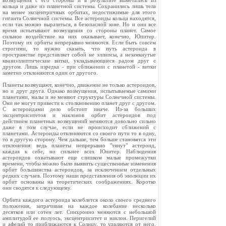
возмущения с его стороны и в результате выметались из
кольца и даже из планетной системы. Сохранились лишь тела
на менее эксцентричных орбитах, недостижимые для этого
гиганта Солнечной системы. Все астероиды кольца находятся,
если так можно выразиться, в безопасной зоне. Но и они все
время испытывают возмущения со стороны планет. Самое
сильное воздействие на них оказывает, конечно, Юпитер.
Поэтому их орбиты непрерывно меняются. Если быть совсем
строгими, то нужно сказать, что путь астероида в
пространстве представляет собой не эллипсы, а незамкнутые
квазиэллиптические витки, укладывающиеся радом друг с
другом. Лишь изредка - при сближении с планетой - витки
заметно отклоняются один от другого.
Планеты возмущают, конечно, движение не только астероидов,
но и друг друга. Однако возмущения, испытываемые самими
планетами, малы и не меняют структуры Солнечной системы.
Они не могут привести к столкновению планет друг с другом.
С астероидами дело обстоит иначе. Из-за больших
эксцентриситетов и наклонов орбит астероидов под
действием планетных возмущений меняются довольно сильно
даже в том случае, если не происходит сближений с
планетами. Астероиды отклоняются со своего пути то в одну,
то в другую сторону. Чем дальше, тем больше становятся эти
отклонения: ведь планеты непрерывно "тянут" астероид,
каждая к себе, но сильнее всех Юпитер. Наблюдения
астероидов охватывают еще слишком малые промежутки
времени, чтобы можно было выявить существенные изменения
орбит большинства астероидов, за исключением отдельных
редких случаев. Поэтому наши представления об эволюции их
орбит основаны на теоретических соображениях. Коротко
они сводятся к следующему.
Орбита каждого астероида колеблется около своего среднего
положения, затрачивая на каждое колебание несколько
десятков или сотен лет. Синхронно меняются с небольшой
амплитудой ее полуось, эксцентриситет и наклон. Перигелий
и афелий то приближаются к Солнцу, то удаляются от него.