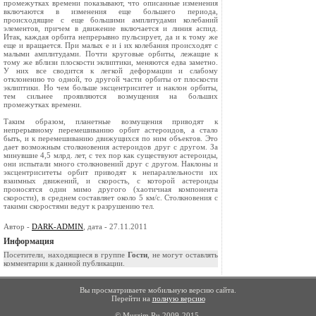
промежутках времени показывают, что описанные изменения
включаются в изменения еще большего периода,
происходящие с еще большими амплитудами колебаний
элементов, причем в движение включается и линия аспид.
Итак, каждая орбита непрерывно пульсирует, да и к тому же
еще и вращается. При малых e и i их колебания происходят с
малыми амплитудами. Почти круговые орбиты, лежащие к
тому же вблизи плоскости эклиптики, меняются едва заметно.
У них все сводится к легкой деформации и слабому
отклонению то одной, то другой части орбиты от плоскости
эклиптики. Но чем больше эксцентриситет и наклон орбиты,
тем сильнее проявляются возмущения на больших
промежутках времени.
Таким образом, планетные возмущения приводят к
непрерывному перемешиванию орбит астероидов, а стало
быть, и к перемешиванию движущихся по ним объектов. Это
дает возможным столкновения астероидов друг с другом. За
минувшие 4,5 млрд. лет, с тех пор как существуют астероиды,
они испытали много столкновений друг с другом. Наклоны и
эксцентриситеты орбит приводят к непараллельности их
взаимных движений, и скорость, с которой астероиды
проносятся один мимо другого (хаотичная компонента
скорости), в среднем составляет около 5 км/с. Столкновения с
такими скоростями ведут к разрушению тел.
Автор -
DARK-ADMIN
, дата - 27.11.2011
Информация
Посетители, находящиеся в группе
Гости
, не могут оставлять
комментарии к данной публикации.
Вы просматриваете мобильную версию сайта.
Перейти на
полную версию
© Murzim.Ru 2009-2015.