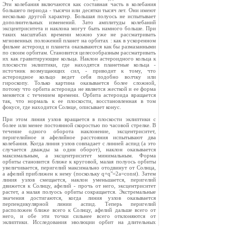
Эти колебания включаются как составная часть в колебания
большего периода - тысячи или десятки тысяч лет. Они имеют
несколько другой характер. Большая полуось не испытывает
дополнительных изменений. Зато амплитуды колебаний
эксцентриситета и наклона могут быть намного больше. При
таких масштабах времени можно уже не рассматривать
мгновенных положений планет на орбитах : как в ускоренном
фильме астероид и планета оказываются как бы размазанными
по своим орбитам. Становится целесообразным рассматривать
их как гравитирующие кольца. Наклон астероидного кольца к
плоскости эклиптики, где находятся планетные кольца -
источник возмущающих сил, - приводит к тому, что
астероидное кольцо ведет себя подобно волчку или
гироскопу. Только картина оказывается более сложной,
потому что орбита астероида не является жесткой и ее форма
меняется с течением времени. Орбита астероида вращается
так, что нормаль к ее плоскости, восстановленная в том
фокусе, где находится Солнце, описывает конус.
При этом линия узлов вращается в плоскости эклиптики с
более или менее постоянной скоростью по часовой стрелке. В
течение одного оборота наклонение, эксцентриситет,
перигелийное и афелийное расстояния испытывают два
колебания. Когда линия узлов совпадает с линией аспид (а это
случается дважды за один оборот), наклон оказывается
максимальным, а эксцентриситет минимальным. Форма
орбиты становится ближе к круговой, малая полуось орбиты
увеличивается, перигелий максимально отодвинут от Солнца,
а афелий приближен к нему (поскольку q+q"=2a=const). Затем
линия узлов смещается, наклон уменьшается, перигелий
движется к Солнцу, афелий - прочь от него, эксцентриситет
растет, а малая полуось орбиты сокращается. Экстремальные
значения достигаются, когда линия узлов оказывается
перпендикулярной линии аспид. Теперь перигелий
расположен ближе всего к Солнцу, афелий дальше всего от
него, и обе эти точки сильнее всего отклоняются от
эклиптики. Исследования эволюции орбит на длительных