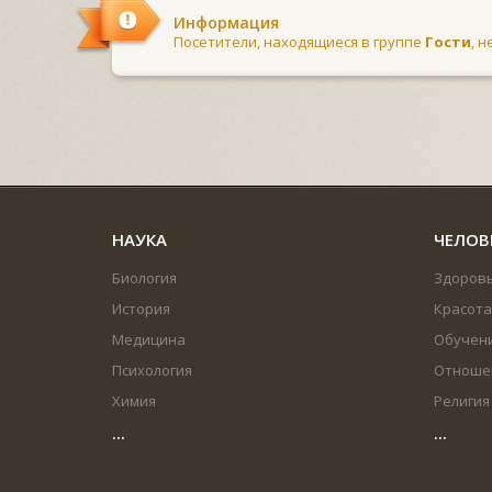
Информация
Посетители, находящиеся в группе
Гости
, 
НАУКА
ЧЕЛОВ
Биология
Здоров
История
Красота
Медицина
Обучен
Психология
Отноше
Химия
Религия
...
...