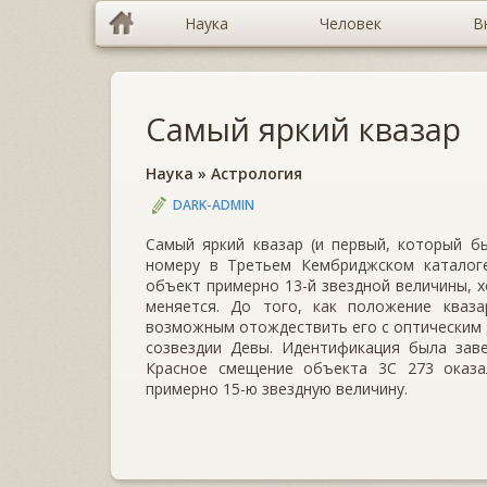
Наука
Человек
В
Самый яркий квазар
Наука
»
Астрология
DARK-ADMIN
Самый яркий квазар (и первый, который б
номеру в Третьем Кембриджском каталоге
объект примерно 13-й звездной величины, хо
меняется. До того, как положение кваза
возможным отождествить его с оптическим д
созвездии Девы. Идентификация была заве
Красное смещение объекта 3C 273 оказа
примерно 15-ю звездную величину.