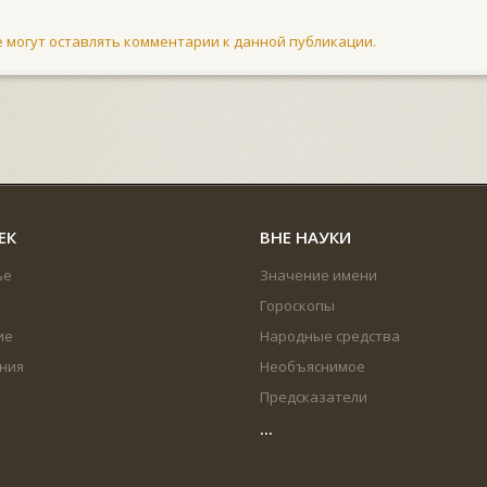
не могут оставлять комментарии к данной публикации.
ЕК
ВНЕ НАУКИ
ье
Значение имени
Гороскопы
ие
Народные средства
ния
Необъяснимое
Предсказатели
...