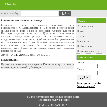
Murzim
поиск по сайту
Самая короткоживущая звезда
Меню
Открытие группой австралийских астрономов под
Энциклопедии
руководством К. Маккаренома в 70-х годах рентгеновской
звезды нового типа в районе созвездий Южного Креста и
Наука
Центавра наделало много шума. Дело в том, что ученые
Человек
оказались свидетелями рожде ния и смерти звезды,
продолжительность жизни которой составила беспрецедентно
Гороскопы
короткое время - около 2 лет. Подобного еще не случалось за
всю историю астрономии. Внезапно вспыхнувшая звезда
Необъяснимое
потеряла свой блеск за ничтожно малое для звездных
процессов время.
Народные средства
Автор -
DARK-ADMIN
, дата - 26.11.2011
Авторизация
Информация
Логин:
Посетители, находящиеся в группе
Гости
, не могут оставлять
комментарии к данной публикации.
Пароль:
Регистрация на сайте!
Забыли пароль?
Вы просматриваете мобильную версию сайта.
Перейти на
полную версию
© Murzim.Ru 2009-2015.