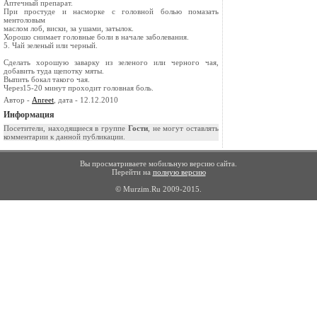
Аптечный препарат.
При простуде и насморке с головной болью помазать
ментоловым
маслом лоб, виски, за ушами, затылок.
Хорошо снимает головные боли в начале заболевания.
5. Чай зеленый или черный.
Сделать хорошую заварку из зеленого или черного чая,
добавить туда щепотку мяты.
Выпить бокал такого чая.
Через15-20 минут проходит головная боль.
Автор -
Anreet
, дата - 12.12.2010
Информация
Посетители, находящиеся в группе
Гости
, не могут оставлять
комментарии к данной публикации.
Вы просматриваете мобильную версию сайта.
Перейти на
полную версию
© Murzim.Ru 2009-2015.