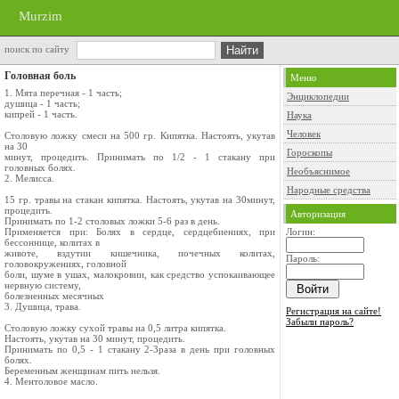
Murzim
поиск по сайту
Головная боль
Меню
1. Мята перечная - 1 часть;
Энциклопедии
душица - 1 часть;
кипрей - 1 часть.
Наука
Человек
Столовую ложку смеси на 500 гр. Кипятка. Настоять, укутав
на 30
Гороскопы
минут, процедить. Принимать по 1/2 - 1 стакану при
головных болях.
Необъяснимое
2. Мелисса.
Народные средства
15 гр. травы на стакан кипятка. Настоять, укутав на 30минут,
процедить.
Авторизация
Принимать по 1-2 столовых ложки 5-6 раз в день.
Применяется при: Болях в сердце, сердцебиениях, при
Логин:
бессоннице, колитах в
животе, вздутии кишечника, почечных колитах,
Пароль:
головокружениях, головной
боли, шуме в ушах, малокровии, как средство успокаивающее
нервную систему,
болезненных месячных
3. Душица, трава.
Регистрация на сайте!
Забыли пароль?
Столовую ложку сухой травы на 0,5 литра кипятка.
Настоять, укутав на 30 минут, процедить.
Принимать по 0,5 - 1 стакану 2-3раза в день при головных
болях.
Беременным женщинам пить нельзя.
4. Ментоловое масло.