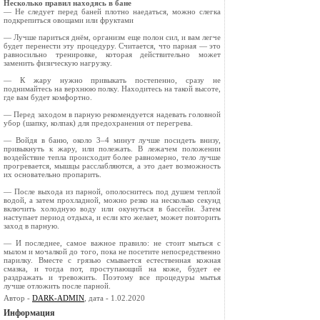
Несколько правил находясь в бане
— Не следует перед баней плотно наедаться, можно слегка
подкрепиться овощами или фруктами
— Лучше париться днём, организм еще полон сил, и вам легче
будет перенести эту процедуру. Считается, что парная — это
равносильно тренировке, которая действительно может
заменить физическую нагрузку.
— К жару нужно привыкать постепенно, сразу не
поднимайтесь на верхнюю полку. Находитесь на такой высоте,
где вам будет комфортно.
— Перед заходом в парную рекомендуется надевать головной
убор (шапку, колпак) для предохранения от перегрева.
— Войдя в баню, около 3–4 минут лучше посидеть внизу,
привыкнуть к жару, или полежать. В лежачем положении
воздействие тепла происходит более равномерно, тело лучше
прогревается, мышцы расслабляются, а это дает возможность
их основательно пропарить.
— После выхода из парной, ополоснитесь под душем теплой
водой, а затем прохладной, можно резко на несколько секунд
включить холодную воду или окунуться в бассейн. Затем
наступает период отдыха, и если кто желает, может повторить
заход в парную.
— И последнее, самое важное правило: не стоит мыться с
мылом и мочалкой до того, пока не посетите непосредственно
парилку. Вместе с грязью смывается естественная кожная
смазка, и тогда пот, проступающий на коже, будет ее
раздражать и тревожить. Поэтому все процедуры мытья
лучше отложить после парной.
Автор -
DARK-ADMIN
, дата - 1.02.2020
Информация