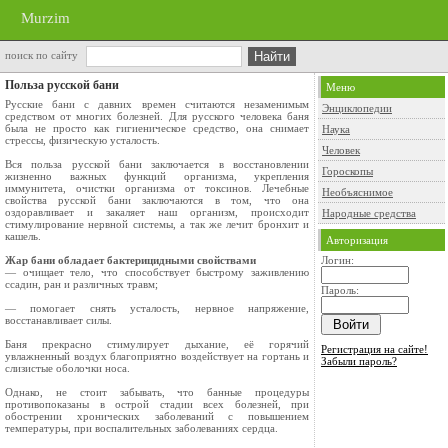
Murzim
поиск по сайту
Польза русской бани
Меню
Русские бани с давних времен считаются незаменимым
Энциклопедии
средством от многих болезней. Для русского человека баня
была не просто как гигиеническое средство, она снимает
Наука
стрессы, физическую усталость.
Человек
Вся польза русской бани заключается в восстановлении
Гороскопы
жизненно важных функций организма, укрепления
иммунитета, очистки организма от токсинов. Лечебные
Необъяснимое
свойства русской бани заключаются в том, что она
оздоравливает и закаляет наш организм, происходит
Народные средства
стимулирование нервной системы, а так же лечит бронхит и
кашель.
Авторизация
Жар бани обладает бактерицидными свойствами
Логин:
— очищает тело, что способствует быстрому заживлению
ссадин, ран и различных травм;
Пароль:
— помогает снять усталость, нервное напряжение,
восстанавливает силы.
Баня прекрасно стимулирует дыхание, её горячий
Регистрация на сайте!
увлажненный воздух благоприятно воздействует на гортань и
Забыли пароль?
слизистые оболочки носа.
Однако, не стоит забывать, что банные процедуры
противопоказаны в острой стадии всех болезней, при
обострении хронических заболеваний с повышением
температуры, при воспалительных заболеваниях сердца.