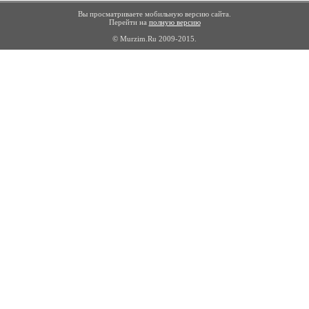
Вы просматриваете мобильную версию сайта.
Перейти на
полную версию
© Murzim.Ru 2009-2015.