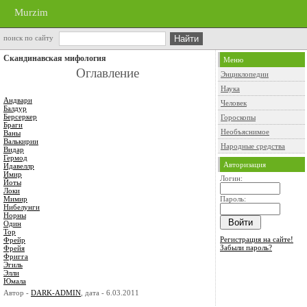
Murzim
поиск по сайту
Скандинавская мифология
Меню
Оглавление
Энциклопедии
Наука
Андвари
Человек
Балдур
Берсеркер
Гороскопы
Браги
Необъяснимое
Ваны
Валькирии
Народные средства
Видар
Гермод
Авторизация
Идавеллр
Имир
Логин:
Йоты
Локи
Мимир
Пароль:
Нибелунги
Норны
Один
Тор
Регистрация на сайте!
Фрейр
Забыли пароль?
Фрейя
Фригга
Эгиль
Элли
Юмала
Автор -
DARK-ADMIN
, дата - 6.03.2011