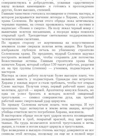
совершенствуясь в добродетелях, усваивая «царственную
науку вольных каменщиков» и готовясь к прохождению
других, более высоких, степеней.
Главным таинством считалось посвящение в степень мастера, в
котором раскрывается значение легенды о Хираме, строителе
храма Соломона. Во время этого обряда ложа затягивалась
черными тканями, на стенах проявлялись черепа с костями и
надписью: «Помни о смерти». На полу лежал черный ковер с
вышитыми золотом письменами, а посреди ковра покоился
открытый гроб. Трехцветные светильники поддерживались
человеческими скелетами.
По правую сторону от жертвенника на искусственном
земляном холме сверкала золотая ветвь акации. Все братья
изображали глубокую печаль по убиенному строителю
Соломонова храма. По преданию, мудрый Соломон задумал
построить великий храм, чтобы сохранить для потомства
Божественные истины. Главным строителем храма был
назначен Хирам, который собрал 130 тысяч рабочих, разделив
их на три группы (степени) — учеников, подмастерьев и
мастеров.
Мастера за свою работу получали более высокую плату, что
вызывало зависть у подмастерьев. Однажды они встретили
Хирама у южных ворот и стали требовать, чтобы тот открыл
Слово мастера. Получив отказ, первый рабочий нанес удар
молотком, другой — киркой. Архитектор кинулся бежать, но
едва он успел бросить в колодец золотой священный
треугольник — символ совершенства духа, как третий
рабочий нанес смертельный удар циркулем.
По приказу Соломона начали искать тело мастера. И тут
произошло чудо: воткнутая в землю ветвь акации, которой
убийцы отметили место погребения Хирама, зазеленела.
В мастерском обряде после трех ударов молота посвящаемый
укладывается в гроб, покрытый красной, под цвет крови,
тканью. На грудь возлагаются золотой треугольник и ветвь
акации, к голове и ногам кладут циркуль и треугольник.
При возведении в высшую степень мастеру доверяются не все
символы этой легенды, поскольку он еще не в полной мере