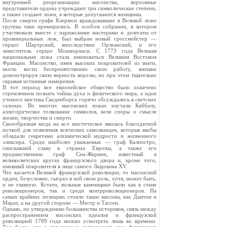
внутренней реорганизации масонства, верховные
представители ордена учреждают три символические степени,
а также создают ложи, в которые допускаются женщины.
После смерти графа Клермон враждовавшие в Великой ложе
группы таки примирились. В особом собрании, в котором
участвовали вместе с парижскими мастерами и делегаты от
провинциальных лож, был выбран новый гроссмейстер —
герцог Шартрский, впоследствии Орлеанский, и его
заместитель герцог Монморанси. С 1773 года Великая
национальная ложа стала именоваться Великим Востоком
Франции. Масонство, имея высоких покровителей из знати,
могло вести беспрепятственно свою работу, внешне
демонстрируя свою верность королю, но при этом тщательно
скрывая истинные намерения.
В тот период все европейское общество было охвачено
стремлением познать тайны духа и физического мира, а идеи
ученого мистика Сведенборга горячо обсуждались в светских
салонах. Во многих масонских ложах изучали Каббалу,
аллегорическое толкование символов, вели споры о смысле
жизни, творчества и смерти.
Своеобразная мода на все мистическое явилась благодатной
почвой для появления всяческих самозванцев, которые якобы
обладали секретами алхимической мудрости и жизненного
эликсира. Среди наиболее уважаемых — граф Калиостро,
снискавший славу в странах Европы, а также его
предшественник граф Сен-Жермен, известный в
великосветских кругах французского двора и, кроме того,
имевший покровителя в лице самого Людовика XV.
Что касается Великой французской революции, то масонский
орден, безусловно, сыграл в ней свою роль, хотя, может быть,
и не главную. Кстати, вольные каменщики были как в стане
революционеров, так и среди контрреволюционеров. На
самых крайних позициях стояли такие масоны, как Дантон и
Марат, а на другой стороне — Местр и Тассен.
Однако, по утверждению большинства историков, связь между
распространением масонских идеалов и французской
революцией 1789 года можно усмотреть лишь во времени.