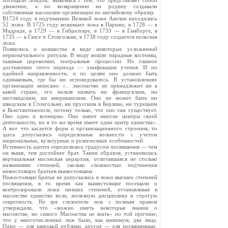
посещали Лондон, знакомясь с тем, что представляет собой
движение, а по возвращении на родину создавали
собственные масонские организации по английскому образцу.
В1724 году в подчинении Великой ложи Англии находились
52 ложи. В 1725 году возникает ложа в Париже, в 1728 — в
Мадриде, в 1729 — в Гибралтаре, в 1733 — в Гамбурге, в
1735 — в Гааге и Стокгольме, в 1738 году создается польская
ложа.
Появились и новшества в виде некоторых усложнений
первоначального ритуала. В моду вошли парадные костюмы,
пышные церемонии, театральные процессии. Но главное
достижение этого периода — унификация учения. И по
идейной направленности, и по целям оно должно быть
одинаковым, где бы ни исповедовалось. В установлениях
организации записано: «.. .масонство не принадлежит ни к
какой стране, его нельзя назвать ни французским, ни
шотландским, ни американским. Оно не может быть ни
шведским в Стокгольме, ни прусским в Берлине, ни турецким
в Константинополе, потому только, что оно там существует.
Оно одно и всемирно. Оно имеет многие центры своей
деятельности, но в то же время имеет один центр единства».
А вот что касается форм и организационного строения, то
здесь допускались определенные вольности с учетом
национальных, культурных и религиозных особенностей.
Истинность адепта определялась градусом посвящения — чем
он выше, тем достойнее брат. Таким образом, установилась
вертикальная масонская иерархия, отличавшаяся не столько
названиями степеней, сколько сложностью подчинения
нижестоящих братьев вышестоящим.
Нижестоящие братья не допускались в ложи высших степеней
посвящения, в то время как вышестоящие посещали и
контролировали ложи низших степеней, устанавливая в
масонстве единство воли, железную дисциплину и строгую
секретность. Не зря служители лож с полным правом
утверждали, что «можно иметь некоторые знания о
масонстве, но самого Масонства не знать» по той причине,
что у многочисленных лож было, как минимум, два лица.
Одно — для широкой публики, другое — для посвященных.