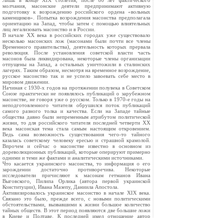
Лишь в конце XIX столетия, после 80 лет фактического
молчания, масонские деятели предпринимают активную
подготовку к возрождению российского ордена «вольных
каменщиков». Попытка возрождения масонства предполагала
ориентацию на Запад, чтобы затем с помощью влиятельных
лиц легализовать масонство и в России.
В начале XX века в российских городах уже существовало
несколько масонских лож (масонами были почти все члены
Временного правительства), деятельность которых прервала
революция. После установления советской власти часть
масонов была ликвидирована, некоторые члены организации
отпущены на Запад, а остальных уничтожили в сталинских
лагерях. Таким образом, несмотря на временное возрождение,
русское масонство так и не успело завоевать себе место в
мировом движении.
Начиная с 1930-х годов на протяжении полувека в Советском
Союзе практически не появлялось публикаций о зарубежном
масонстве, не говоря уже о русском. Только в 1970-е годы на
неподготовленного читателя обрушился поток публикаций
самого разного толка и качества. Если на Западе тайные
общества давно были непременным атрибутом политической
жизни, то для российского читателя последней четверти XX
века масонская тема стала самым настоящим откровением.
Ведь сама возможность существования чего-то тайного
казалась советскому человеку ересью и страшной крамолой.
Впрочем и сейчас о масонстве известно в основном из
дореволюционных публикаций, которые оперируют примерно
одними и теми же фактами и аналитическими источниками.
Что касается украинского масонства, то информация о его
зарождении достаточно противоречива. Некоторые
исследователи причисляют к масонам гетманов Ивана
Выговского, Пилипа Орлика (автора первой украинской
Конституции), Ивана Мазепу, Даниила Апостола.
Активизировалось украинское масонство в начале XIX века.
Связано это было, прежде всего, с новыми политическими
обстоятельствами, вызвавшими к жизни большое количество
тайных обществ. В этот период появляются две большие ложи
в Киеве и Полтаве. К последней имел отношение автор