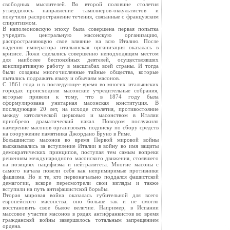
свободных мыслителей. Во второй половине столетия
утвердилось направление тамплиеров-оккультистов и
получили распространение течения, связанные с французским
спиритизмом.
В наполеоновскую эпоху была совершена первая попытка
учредить центральную масонскую организацию,
распространяющую свое влияние на всю Италию. После
падения императора итальянская организация оказалась в
кризисе. Ложи сделались совершенно неподходящим местом
для наиболее беспокойных деятелей, осуществлявших
конспиративную работу в масштабах всей страны. И тогда
были созданы многочисленные тайные общества, которые
пытались подражать языку и обычаям масонов.
С 1861 года и в последующее время во многих итальянских
городах происходили масонские учредительные собрания,
которые привели к тому, что в 1874 году была
сформулирована унитарная масонская конституция. В
последующие 20 лет, на исходе столетия, противостояние
между католической церковью и масонством в Италии
приобрело драматический накал. Поводом послужило
намерение масонов организовать подписку по сбору средств
на сооружение памятника Джордано Бруно в Риме.
Большинство масонов во время Первой мировой войны
высказывались за вступление Италии в войну во имя защиты
демократических принципов, поступая тем самым вопреки
решениям международного масонского движения, стоявшего
на позициях пацифизма и нейтралитета. Многие масоны с
самого начала повели себя как непримиримые противники
фашизма. Но и те, кто первоначально поддался фашистской
демагогии, вскоре пересмотрели свои взгляды и также
вступили на путь антифашистской борьбы.
Вторая мировая война оказалась губительной для всего
европейского масонства, оно больше так и не смогло
восстановить свое былое величие. Например, в Испании
массовое участие масонов в рядах антифранкистов во время
гражданской войны завершилось тотальным запрещением
ордена.