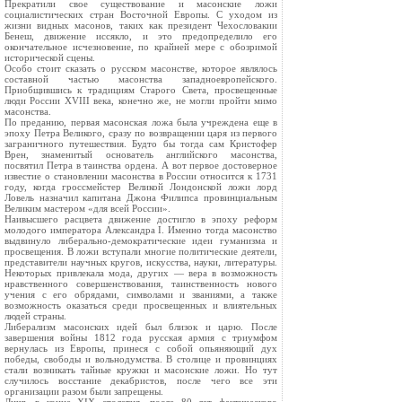
Прекратили свое существование и масонские ложи
социалистических стран Восточной Европы. С уходом из
жизни видных масонов, таких как президент Чехословакии
Бенеш, движение иссякло, и это предопределило его
окончательное исчезновение, по крайней мере с обозримой
исторической сцены.
Особо стоит сказать о русском масонстве, которое являлось
составной частью масонства западноевропейского.
Приобщившись к традициям Старого Света, просвещенные
люди России XVIII века, конечно же, не могли пройти мимо
масонства.
По преданию, первая масонская ложа была учреждена еще в
эпоху Петра Великого, сразу по возвращении царя из первого
заграничного путешествия. Будто бы тогда сам Кристофер
Врен, знаменитый основатель английского масонства,
посвятил Петра в таинства ордена. А вот первое достоверное
известие о становлении масонства в России относится к 1731
году, когда гроссмейстер Великой Лондонской ложи лорд
Ловель назначил капитана Джона Филипса провинциальным
Великим мастером «для всей России».
Наивысшего расцвета движение достигло в эпоху реформ
молодого императора Александра I. Именно тогда масонство
выдвинуло либерально-демократические идеи гуманизма и
просвещения. В ложи вступали многие политические деятели,
представители научных кругов, искусства, науки, литературы.
Некоторых привлекала мода, других — вера в возможность
нравственного совершенствования, таинственность нового
учения с его обрядами, символами и званиями, а также
возможность оказаться среди просвещенных и влиятельных
людей страны.
Либерализм масонских идей был близок и царю. После
завершения войны 1812 года русская армия с триумфом
вернулась из Европы, принеся с собой опьяняющий дух
победы, свободы и вольнодумства. В столице и провинциях
стали возникать тайные кружки и масонские ложи. Но тут
случилось восстание декабристов, после чего все эти
организации разом были запрещены.