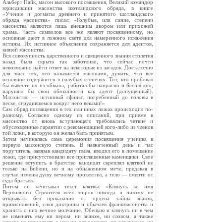
Альберт Пайк, масон высокого посвящения, Великий командор
юрисдикции масонства шотландского обряда, в книге
«Учение и догматы древнего и принятого шотландского
обряда масонства» писал: «Голубые, или синие, степени
масонства являются лишь внешним двором или прихожей
храма. Часть символов все же являют посвященному, но
основные дают в ложном свете для намеренного искажения
истины. Их истинное объяснение сохраняется для адептов,
князей масонства.
Вся совокупность царственного и священного знания столетия
назад была скрыта так заботливо, что сейчас почти
невозможно найти ответ на некоторые из загадок. Достаточно
для масс тех, кто называется масонами, думать, что все
основное содержится в голубых степенях. Тот, кто пробовал
бы вывести их из обмана, работал бы напрасно и бесплодно,
нарушил бы свои обязанности как адепт (допущенный).
Масонство — истинный сфинкс, погребенный до головы в
песке, сгрудившемся вокруг него веками!»
Сам обряд посвящения в тех или иных ложах происходил по-
разному. Согласно одному из описаний, при приеме в
масонство от вновь вступающего требовались четкие и
обусловленные гарантии с рекомендацией кого-либо из членов
той ложи, в которую он желал быть принятым.
Затем начиналась сама церемония посвящения ученика в
первую масонскую степень. В назначенный день и час
поручитель, завязав кандидату глаза, вводил его в помещение
ложи, где присутствовали все приглашенные каменщики. Свое
решение вступить в братство кандидат скреплял клятвой не
только на Библии, но и на обнаженном мече, предавая в
случае измены душу вечному проклятию, а тело — смерти от
суда братьев.
Потом он зачитывал текст клятвы: «Клянусь во имя
Верховного Строителя всех миров никогда и никому не
открывать без приказания от ордена тайны знаков,
прикосновений, слов доктрины и обычаев франкмасонства и
хранить о них вечное молчание. Обещаю и клянусь ни в чем
не изменять ему ни пером, ни знаком, ни словом, а также