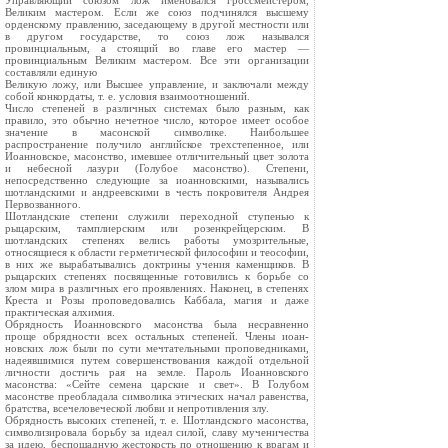
Управляющий союзом лож именовался гроссмейстером,
Великим мастером. Если же союз подчинялся высшему
орденскому правлению, заседающему в другой местности или
в другом государстве, то союз лож назывался
провинциальным, а стоящий во главе его мастер —
провинциальным Великим мастером. Все эти организации
составляли единую
Великую ложу, или Высшее управление, и заключали между
собой конкордаты, т. е. условия взаимоотношений.
Число степеней в различных системах было разным, как
правило, это обычно нечетное число, которое имеет особое
значение в масонской символике. Наибольшее
распространение получило английское трехстепенное, или
Иоанновское, масонство, имевшее отличительный цвет золота
и небесной лазури (Голубое масонство). Степени,
непосредственно следующие за иоанновскими, назывались
шотландскими и андреевскими в честь покровителя Андрея
Первозванного.
Шотландские степени служили переходной ступенью к
рыцарским, тамплиерским или розенкрейцерским. В
шотландских степенях велись работы умозрительные,
относящиеся к области герметической философии и теософии,
в них же вырабатывались доктрины учения каменщиков. В
рыцарских степенях посвященные готовились к борьбе со
злом мира в различных его проявлениях. Наконец, в степенях
Креста и Розы проповедовались Каббала, магия и даже
практическая алхимия.
Обрядность Иоанновского масонства была несравненно
проще обрядности всех остальных степеней. Члены иоан-
новских лож были по сути мечтательными проповедниками,
надеявшимися путем совершенствования каждой отдельной
личности достичь рая на земле. Пароль Иоанновского
масонства: «Сейте семена царские и свет». В Голубом
масонстве преобладала символика этических начал равенства,
братства, всечеловеческой любви и непротивления злу.
Обрядность высоких степеней, т. е. Шотландского масонства,
символизировала борьбу за идеал силой, славу мученичества
за идею, беспощадную жестокость по отношению к врагам и