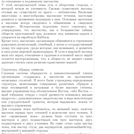
то отношение к подлинному масонству.
У этой неоднозначной темы есть и оборотная сторона, о
которой нельзя не упомянуть. Сколько существуют масоны,
столько же существуют их враги — антимасоны. Насколько
многолики и многообразны масонские течения, настолько
разнятся и проявления недоверия к ним. Основные претензии
к масонам всегда сводились к обвинениям в «мировом
заговоре». Историческая подоплека этого строилась на
утверждении, что масонство, как и большинство тайных
обществ христианской эры, возникло под влиянием иудеев и
опирается на еврейскую Каббалу.
Кроме того, масонские организации обвиняются в стремлении
разрушить религиозный, семейный, а затем и государственный
уклад тех народов, среди которых они возникают, и захватить
в свои руки мировой правопорядок. И хотя в мировой заговор
мало кто верит, отношение к орденам в основной массе людей
остается настороженным, что, в общем-то, не мешает самим
адептам считать свою религию единственно верной.
Структура, обряды, символы
Сложная система обрядности и взаимоотношений членов
организации создавалась в масонстве на протяжении
нескольких столетий. В итоге были учреждены определенная
структура, включающая совершение различных обрядов в
виде посвящений в начальные и более высокие степени;
высшее управления под обозначением Восток, «ибо Восток —
край избрания, откуда с седой древности изливалась высшая
мудрость»; документальное свидетельство в виде конституции
или учредительной грамоты, которая выдавалась ложам от
высшего управления.
Для создания ложи требовалось, по меньшей мере, наличие
масонов первых трех степеней в количестве трех человек. А
вот «правильная ложа» должна была состоять из трех
мастеров и двух подмастерьев или трех мастеров, двух
подмастерьев и двух учеников. Во главе стоял один мастер
ложи, или мастер стула, два надзирателя, церемониймейстер,
внутренний и внешний сторожа.