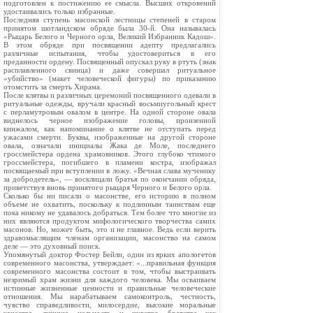
подготовлен к постижению ее смысла. Высших откровений
удостаивались только избранные.
Последняя ступень масонской лестницы степеней в старом
принятом шотландском обряде была 30-й. Она называлась
«Рыцарь Белого и Черного орла, Великий Избранник Кадош».
В этом обряде при посвящении адепту предлагались
различные испытания, чтобы удостовериться в его
преданности ордену. Посвященный опускал руку в ртуть (знак
расплавленного свинца) и даже совершал ритуальное
«убийство» (макет человеческой фигуры) по приказанию
отомстить за смерть Хирама.
После клятвы и различных церемоний посвященного одевали в
ритуальные одежды, вручали красный восьмиугольный крест
с перламутровым овалом в центре. На одной стороне овала
виднелось черное изображение головы, пронзенной
кинжалом, как напоминание о клятве не отступать перед
ужасами смерти. Буквы, изображенные на другой стороне
овала, означали инициалы Жака де Моле, последнего
гроссмейстера ордена храмовников. Этого глубоко чтимого
гроссмейстера, погибшего в пламени костра, изображал
посвящаемый при вступлении в ложу. «Вечная слава мученику
за добродетель», — восклицали братья по окончании обряда,
приветствуя вновь принятого рыцаря Черного и Белого орла.
Сколько бы ни писали о масонстве, его историю в полном
объеме не охватить, поскольку к подлинным таинствам еще
пока никому не удавалось добраться. Тем более что многие из
них являются продуктом мифологического творчества самих
масонов. Но, может быть, это и не главное. Ведь если верить
здравомыслящим членам организации, масонство на самом
деле — это духовный поиск.
Упомянутый доктор Фостер Бейли, один из ярких апологетов
современного масонства, утверждает: «...правильная функция
современного масонства состоит в том, чтобы выстраивать
незримый храм жизни для каждого человека. Мы осваиваем
истинные жизненные ценности и правильные человеческие
отношения. Мы нарабатываем самоконтроль, честность,
чувство справедливости, милосердие, высокие моральные