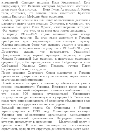
знаменитой «Энеиды» писатель Иван Котляревский. Есть
информация, что Великим мастером Харьковской масонской
ложи тоже был писатель — Петр Гулак-Артемовский. Кроме
того, считается, что многие члены известного Братства
святых Кирилла и Мефодия были масонами.
Вообще, причисление тех или иных общественных деятелей к
масонству нынче стало модным. Считается, в частности, что
масоном был даже Иван Франко, стихотворение которого
«Ка- меняр» — это чуть ли не гимн масонскому движению.
В период 1917—1921 годов возникает целая плеяда
украинских масонов. На этом этапе движение в Украине
приобретает ярко выраженную политическую окраску.
Масоны принимали более чем активное участие в создании
независимого Украинского государства в 1918—1920 годах.
Достаточно сказать, что председатель Украинской
Центральной Рады, первый президент Украины, историк
Михаил Грушевский был масоном, к некоторым масонским
орденам будто бы принадлежали глава Гайдамацкого коша
Слободской Украины Семен Петлюра, гетман Павел
Скоропадский и многие другие.
После создания Советского Союза масонство в Украине
практически прекратило свое существование, перекочевав в
круги украинской эмиграции.
Новый всплеск интереса к масонству обозначился уже в
период независимости Украины. Некоторое время назад в
средствах массовой информации появились сообщения о том,
что около 300 высших руководителей Украинского
государства входят в масонскую ложу ордена Св. Станислава,
после чего оппозиция заявила об опасности объединения ряда
высших лиц государства в масонские ордены.
Большой приорат ордена Св. Станислава в Украине
зарегистрирован в 1999 году Министерством юстиции
Украины как общественная организация, занимающаяся
благотворительной деятельностью. Наградная символика,
которую используют в церемонии, — Мальтийский крест и
прочие знаки. И все же, несмотря на относительную
скрытность, вряд ли эта структура действительно имеет какое-