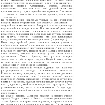
камни Стоунхенджа, исполины острова Пасхи, а также память
о древних таинствах, сохранившаяся на многих континентах.
Мистерии кабиров, Самофракии, Митры, Элевсина,
христианства — все они части той древней нити, чье
происхождение уходит в первобытные верования. Это значит,
что масонство может быть таким же древним, как и само
человечество.
По предположению некоторых ученых, на заре обозримой
истории могли существовать две развитые цивилизации —
лемурийская и атлантическая. Лемурии был преподнесен дар,
выражавшийся в жажде поиска. В атлантической расе люди
научились преодолевать свои инстинкты, овладели науками,
искусством, поднявшись на более высокую ступень развития.
По градусу (степени) масонства эти две цивилизации
представляют ученичество и товарищество (подмастерья).
Ныне люди арийской расы, «миновав дворец учения и
взобравшись по крутой стезе знания», достигли просветления
и готовы к дальнейшему постижению истины. У них есть все
возможности получить высший градус мастера-каменщика и
слово мастера, которое, как никогда ранее, стало вполне
достижимым. Таким образом, вся расовая история
запечатлена в работе трех градусов Голубой ложи, сюжет
которой разворачивается в прошлом, настоящем и будущем.
Такова эзотерическая сторона масонства.
После долгих дискуссий ученые выделили три наиболее
распространенные легенды возникновения масонства.
Согласно первому преданию, начало масонского движения
восходит к временам царя Соломона, который вручил
архитектору Хираму управление и руководство сооружением
храма в Иерусалиме. Мудрый зодчий разделил рабочих на три
класса, а для того, чтобы они могли узнавать друг друга, были
установлены слова, знаки и прикосновения. Отсюда идут
определения степеней масонства и особого символического
языка братьев.
По другой легенде, масонство является наследием ученых
жрецов Халдеи, Индии и Египта, которые распространяли
таким образом свои нравственные учения, воззрения и на них
воспитывали своих учеников и приверженцев. Третья легенда