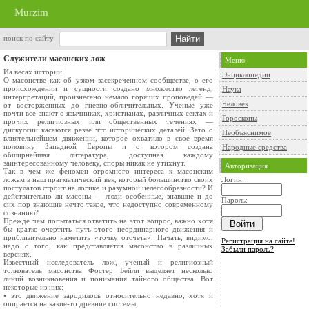
Murzim
поиск по сайту
Служители масонских лож
Меню
Иа весах истории
Энциклопедии
О масонстве как об узком засекреченном сообществе, о его
происхождении и сущности создано множество легенд,
Наука
интерпретаций, произнесено немало горячих проповедей —
Человек
от восторженных до гневно-обличительных. Ученые уже
почти все знают о язычниках, христианах, различных сектах и
Гороскопы
прочих религиозных или общественных течениях —
дискуссии касаются разве что исторических деталей. Зато о
Необъяснимое
влиятельнейшем движении, которое охватило в свое время
половину Западной Европы и о котором создана
Народные средства
обширнейшая литература, доступная каждому
заинтересованному человеку, споры никак не утихнут.
Авторизация
Так в чем же феномен огромного интереса к масонским
ложам в наш прагматический век, который большинство своих
Логин:
постулатов строит на логике и разумной целесообразности? И
действительно ли масоны — люди особенные, знавшие и до
Пароль:
сих пор знающие нечто такое, что недоступно современному
сознанию?
Прежде чем попытаться ответить на этот вопрос, важно хотя
бы кратко очертить путь этого неординарного движения и
приблизительно наметить «точку отсчета». Начать, видимо,
Регистрация на сайте!
надо с того, как представляется масонство в различных
Забыли пароль?
версиях.
Известный исследователь лож, ученый и религиозный
толкователь масонства Фостер Бейли выделяет несколько
линий возникновения и понимания тайного общества. Вот
некоторые из них:
• это движение зародилось относительно недавно, хотя и
опирается на какие-то древние системы;