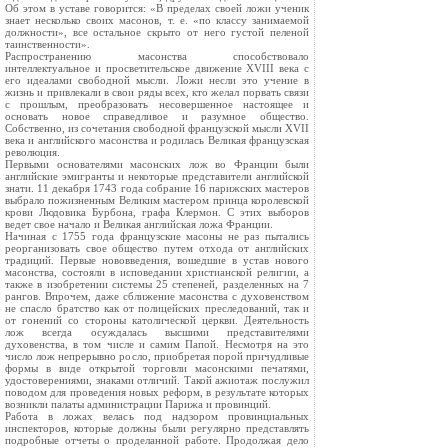
Об этом в уставе говорится: «В пределах своей ложи ученик
знает несколько своих масонов, т. е. «по классу занимаемой
должности», все остальное скрыто от него густой пеленой
таинственности».
Распространению масонства способствовало
интеллектуальное и просветительское движение XVIII века с
его идеалами свободной мысли. Ложи несли это учение в
жизнь и привлекали в свои ряды всех, кто желал порвать связи
с прошлым, преобразовать несовершенное настоящее и
основать новое справедливое и разумное общество.
Собственно, из сочетания свободной французской мысли XVII
века и английского масонства и родилась Великая французская
революция.
Первыми основателями масонских лож во Франции были
английские эмигранты и некоторые представители английской
знати. 11 декабря 1743 года собрание 16 парижских мастеров
выбрало пожизненным Великим мастером принца королевской
крови Людовика Бурбона, графа Клермон. С этих выборов
ведет свое начало и Великая английская ложа Франции.
Начиная с 1755 года французские масоны не раз пытались
реорганизовать свое общество путем отхода от английских
традиций. Первые нововведения, вошедшие в устав нового
масонства, состояли в исповедании христианской религии, а
также в изобретении системы 25 степеней, разделенных на 7
рангов. Впрочем, даже сближение масонства с духовенством
не спасло братство как от полицейских преследований, так и
от гонений со стороны католической церкви. Деятельность
лож всегда осуждалась высшими представителями
духовенства, в том числе и самим Папой. Несмотря на это
число лож непрерывно росло, приобретая порой причудливые
формы в виде открытой торговли масонскими печатями,
удостоверениями, знаками отличий. Такой ажиотаж послужил
поводом для проведения новых реформ, в результате которых
возникли палаты администрации Парижа и провинций.
Работа в ложах велась под надзором провинциальных
инспекторов, которые должны были регулярно представлять
подробные отчеты о проделанной работе. Продолжая дело