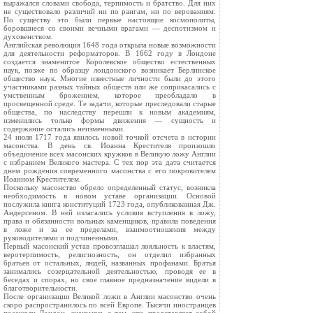
выражался словами свобода, терпимость и братство. Для них
не существовало различий ни по рангам, ни по верованиям.
По существу это были первые настоящие космополиты,
боровшиеся со своими вечными врагами — деспотизмом и
духовенством.
Английская революция 1648 года открыла новые возможности
для деятельности реформаторов. В 1662 году в Лондоне
создается знаменитое Королевское общество естественных
наук, позже по образцу лондонского возникает Берлинское
общество наук. Многие известные личности были до этого
участниками разных тайных обществ или же соприкасались с
умственным брожением, которое преобладало в
просвещенной среде. Те задачи, которые преследовали старые
общества, по наследству перешли к новым академиям,
изменились только формы движения — сущность и
содержание остались неизменными.
24 июля 1717 года явилось новой точкой отсчета в истории
масонства. В день св. Иоанна Крестителя произошло
объединение всех масонских кружков в Великую ложу Англии
с избранием Великого мастера. С тех пор эта дата считается
днем рождения современного масонства с его покровителем
Иоанном Крестителем.
Поскольку масонство обрело определенный статус, возникла
необходимость в новом уставе организации. Основой
послужила книга конституций 1723 года, опубликованная Дж.
Андерсеном. В ней излагались условия вступления в ложу,
права и обязанности вольных каменщиков, правила поведения
в ложе и за ее пределами, взаимоотношения между
руководителями и подчиненными.
Первый масонский устав провозглашал лояльность к властям,
веротерпимость, религиозность, он отделил избранных
братьев от остальных, людей, названных профанами. Братья
занимались созерцательной деятельностью, проводя ее в
беседах и спорах, но свое главное предназначение видели в
благотворительности.
После организации Великой ложи в Англии масонство очень
скоро распространилось по всей Европе. Тысячи иностранцев