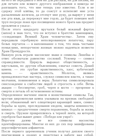
ничего не передавать о нем ни для рассказа, ни для письма, ни
для печати или всякого другого изображения и никогда не
разглашать того, что мне теперь уже известно. Если я не
сдержу этой клятвы, то да сожгут и испепелят мне уста
раскаленным железом, да отсекут мне руку, да вырвут у меня
изо рта язык, да перережут мне горло, да будет повешен мой
труп посреди ложи при посвящении нового брата как предмет
проклятия и ужаса».
После этого кандидату вручался белый кожаный фартук
(запон) в знак того, что он вступил в братство каменщиков,
«созидающих Великий Храм человечества». Затем ему
передавали серебряную неполированную лопаточку, пару
белых перчаток — в напоминание о том, что лишь чистыми
помыслами, непорочною жизнью можно надеяться возвести
Храм Премудрости.
Важную роль играли масонские знаки и символы. Линейка и
отвес обозначали равенство сословий. Угломер — символ
справедливости. Циркуль выражал общественность, а
наугольник, по другим объяснениям, означал совесть. Дикий
камень — это грубая нравственность, хаос; кубический
камень — нравственность. Молоток, являясь
принадлежностью мастера, служил символом власти, а также
молчания, повиновения и веры. Лопаточка символизировала
снисхождение к слабостям людей и строгость к себе. Ветвь
акации — бессмертие; гроб, череп и кости — презрение к
смерти и печаль об исчезновении истины.
Определенное значение имели и воинственные символы. Так,
круглая широкополая шляпа указывала на признак свободной
воли; обнаженный меч олицетворял карающий закон, символ
борьбы за идею, преследования злодеев, защиты невинности;
кинжал — предпочтение смерти поражению, борьба за жизнь
и смерть. Оружие прикреплялось к черной ленте, на которой
серебром был вышит девиз: «Победи или умри!»
Впрочем далеко не все символы масонства
идентифицированы. Многие из них до сих пор зашифрованы
иероглифическим алфавитом.
После первого церемониала ученик получал диплом своего
причисления к ордену и приступал к работе над собой,