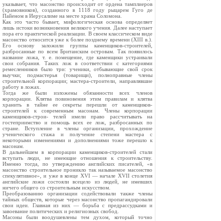
указывает, что масонство происходит от ордена тамплиеров
(храмовников), созданного в 1118 году рыцарем Гуго де
Пайеном в Иерусалиме на месте храма Соломона.
Как это часто бывает, мифологическая основа определяет
лишь истоки возникновения великого учения. Далее наступает
пора его практической реализации. В своем классическом виде
масонство относится уже к более позднему времени (XIII в.).
Его основу заложили группы каменщиков-строителей,
разбросанные по всем Британским островам. Так появилось
название ложа, т. е. помещение, где каменщики устраивали
свои собрания. Таких лож в соответствии с категориями
ремесленников было три: ученики, отбывающие свой срок
выучки; подмастерья (товарищи), полноправные члены
строительной корпорации; мастера-строители, направлявшие
работу в ложах.
Тогда же были изложены обязанности всех членов
корпорации. Клятва повиновения этим правилам и клятва
хранить в тайне ее секреты перешли от каменщиков-
строителей к современным масонам. Члены корпорации
каменщиков-строи- телей имели право рассчитывать на
гостеприимство и помощь всех ее лож, разбросанных по
стране. Вступление в члены организации, прохождение
ученического стажа и получение степени мастера с
некоторыми изменениями и дополнениями тоже перешло к
масонам.
В дальнейшем в корпорации каменщиков-строителей стали
вступать люди, не имеющие отношения к строительству.
Именно тогда, по утверждению английских писателей, «в
масонство строительное проникло так называемое масонство
спекулятивное», и уже в конце XVI — начале XVII столетия
английские ложи состояли всецело из людей, не имевших
ничего общего со строительным искусством.
Преобразованию организации содействовали также члены
тайных обществ, которые через масонство пропагандировали
свои идеи. Главная из них — борьба с предрассудками и
завоевание политических и религиозных свобод.
Масоны были воодушевлены тем духом, который точно