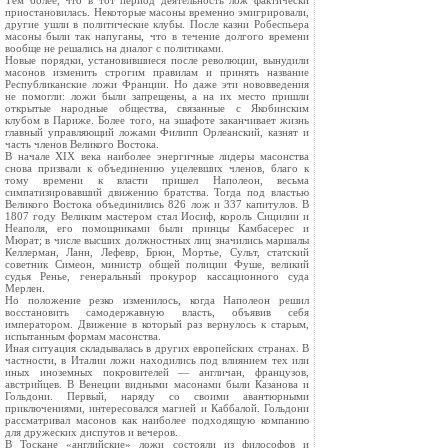
Тем более, что в тот период деятельность лож фактически
приостановилась. Некоторые масоны временно эмигрировали,
другие ушли в политические клубы. После казни Робеспьера
масоны были так напуганы, что в течение долгого времени
вообще не решались на диалог с политиками.
Новые порядки, установившиеся после революции, вынудили
масонов изменить строгим правилам и принять название
Республиканские ложи Франции. Но даже эти нововведения
не помогли: ложи были запрещены, а на их место пришли
открытые народные общества, связанные с Якобинским
клубом в Париже. Более того, на эшафоте заканчивает жизнь
главный управляющий ложами Филипп Орлеанский, казнят и
часть членов Великого Востока.
В начале XIX века наиболее энергичные лидеры масонства
снова призвали к объединению уцелевших членов, благо к
тому времени к власти пришел Наполеон, весьма
симпатизировавший движению братства. Тогда под властью
Великого Востока объединились 826 лож и 337 капитулов. В
1807 году Великим мастером стал Иосиф, король Сицилии и
Неаполя, его помощниками были принцы Камбасерес и
Мюрат; в числе высших должностных лиц значились маршалы
Келлерман, Ланн, Лефевр, Брюн, Мортье, Сульт, статский
советник Симеон, министр общей полиции Фуше, великий
судья Ренье, генеральный прокурор кассационного суда
Мерлен.
Но положение резко изменилось, когда Наполеон решил
восстановить самодержавную власть, объявив себя
императором. Движение в который раз вернулось к старым,
испытанным формам масонства.
Иная ситуация складывалась в других европейских странах. В
частности, в Италии ложи находились под влиянием тех или
иных иноземных покровителей — англичан, французов,
австрийцев. В Венеции видными масонами были Казанова и
Гольдони. Первый, наряду со своими авантюрными
приключениями, интересовался магией и Каббалой. Гольдони
рассматривал масонов как наиболее подходящую компанию
для дружеских диспутов и вечеров.
В Тоскане «английские» ложи состояли из философов и