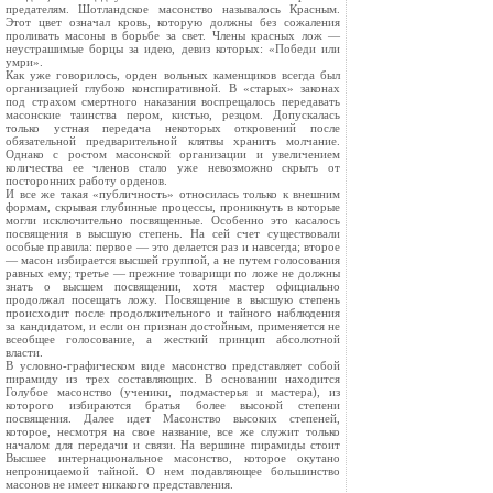
предателям. Шотландское масонство называлось Красным.
Этот цвет означал кровь, которую должны без сожаления
проливать масоны в борьбе за свет. Члены красных лож —
неустрашимые борцы за идею, девиз которых: «Победи или
умри».
Как уже говорилось, орден вольных каменщиков всегда был
организацией глубоко конспиративной. В «старых» законах
под страхом смертного наказания воспрещалось передавать
масонские таинства пером, кистью, резцом. Допускалась
только устная передача некоторых откровений после
обязательной предварительной клятвы хранить молчание.
Однако с ростом масонской организации и увеличением
количества ее членов стало уже невозможно скрыть от
посторонних работу орденов.
И все же такая «публичность» относилась только к внешним
формам, скрывая глубинные процессы, проникнуть в которые
могли исключительно посвященные. Особенно это касалось
посвящения в высшую степень. На сей счет существовали
особые правила: первое — это делается раз и навсегда; второе
— масон избирается высшей группой, а не путем голосования
равных ему; третье — прежние товарищи по ложе не должны
знать о высшем посвящении, хотя мастер официально
продолжал посещать ложу. Посвящение в высшую степень
происходит после продолжительного и тайного наблюдения
за кандидатом, и если он признан достойным, применяется не
всеобщее голосование, а жесткий принцип абсолютной
власти.
В условно-графическом виде масонство представляет собой
пирамиду из трех составляющих. В основании находится
Голубое масонство (ученики, подмастерья и мастера), из
которого избираются братья более высокой степени
посвящения. Далее идет Масонство высоких степеней,
которое, несмотря на свое название, все же служит только
началом для передачи и связи. На вершине пирамиды стоит
Высшее интернациональное масонство, которое окутано
непроницаемой тайной. О нем подавляющее большинство
масонов не имеет никакого представления.