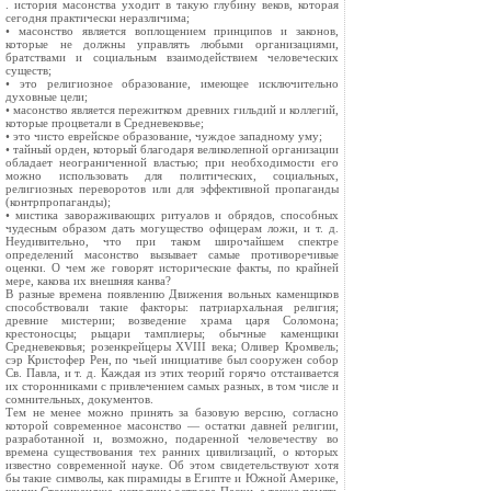
. история масонства уходит в такую глубину веков, которая
сегодня практически неразличима;
• масонство является воплощением принципов и законов,
которые не должны управлять любыми организациями,
братствами и социальным взаимодействием человеческих
существ;
• это религиозное образование, имеющее исключительно
духовные цели;
• масонство является пережитком древних гильдий и коллегий,
которые процветали в Средневековье;
• это чисто еврейское образование, чуждое западному уму;
• тайный орден, который благодаря великолепной организации
обладает неограниченной властью; при необходимости его
можно использовать для политических, социальных,
религиозных переворотов или для эффективной пропаганды
(контрпропаганды);
• мистика завораживающих ритуалов и обрядов, способных
чудесным образом дать могущество офицерам ложи, и т. д.
Неудивительно, что при таком широчайшем спектре
определений масонство вызывает самые противоречивые
оценки. О чем же говорят исторические факты, по крайней
мере, какова их внешняя канва?
В разные времена появлению Движения вольных каменщиков
способствовали такие факторы: патриархальная религия;
древние мистерии; возведение храма царя Соломона;
крестоносцы; рыцари тамплиеры; обычные каменщики
Средневековья; розенкрейцеры XVIII века; Оливер Кромвель;
сэр Кристофер Рен, по чьей инициативе был сооружен собор
Св. Павла, и т. д. Каждая из этих теорий горячо отстаивается
их сторонниками с привлечением самых разных, в том числе и
сомнительных, документов.
Тем не менее можно принять за базовую версию, согласно
которой современное масонство — остатки давней религии,
разработанной и, возможно, подаренной человечеству во
времена существования тех ранних цивилизаций, о которых
известно современной науке. Об этом свидетельствуют хотя
бы такие символы, как пирамиды в Египте и Южной Америке,