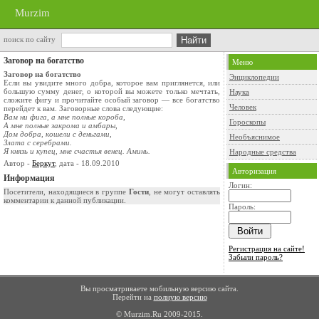
Murzim
поиск по сайту
Заговор на богатство
Меню
Заговор на богатство
Энциклопедии
Если вы увидите много добра, которое вам приглянется, или
большую сумму денег, о которой вы можете только мечтать,
Наука
сложите фигу и прочитайте особый заговор — все богатство
Человек
перейдет к вам. Заговорные слова следующие:
Вам ни фига, а мне полные короба,
Гороскопы
А мне полные закрома и амбары,
Дом добра, кошели с деньгами,
Необъяснимое
Злата с серебрами.
Я князь и купец, мне счастья венец. Аминь.
Народные средства
Автор -
Беркут
, дата - 18.09.2010
Авторизация
Информация
Логин:
Посетители, находящиеся в группе
Гости
, не могут оставлять
комментарии к данной публикации.
Пароль:
Регистрация на сайте!
Забыли пароль?
Вы просматриваете мобильную версию сайта.
Перейти на
полную версию
© Murzim.Ru 2009-2015.