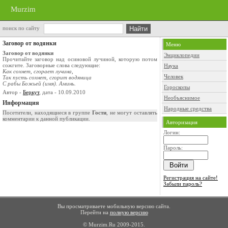
Murzim
поиск по сайту
Заговор от водянки
Меню
Заговор от водянки
Энциклопедии
Прочитайте заговор над осиновой лучиной, которую потом
сожгите. Заговорные слова следующие:
Наука
Как сохнет, сгорает лучина,
Человек
Так пусть сохнет, сгорит водяница
С рабы Божьей (имя). Аминь.
Гороскопы
Автор -
Беркут
, дата - 10.09.2010
Необъяснимое
Информация
Народные средства
Посетители, находящиеся в группе
Гости
, не могут оставлять
комментарии к данной публикации.
Авторизация
Логин:
Пароль:
Регистрация на сайте!
Забыли пароль?
Вы просматриваете мобильную версию сайта.
Перейти на
полную версию
© Murzim.Ru 2009-2015.