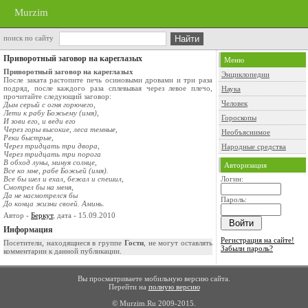
Murzim
поиск по сайту
Приворотный заговор на кареглазых
Меню
Приворотный заговор на кареглазых
Энциклопедии
После заката растопите печь осиновыми дровами и три раза
подряд, после каждого раза сплевывая через левое плечо,
Наука
прочитайте следующий заговор:
Человек
Дым серый с огня горючего,
Лети к рабу Божьему (имя),
Гороскопы
И зови его, и веди его
Через горы высокие, леса темные,
Необъяснимое
Реки быстрые,
Через тридцать три двора,
Народные средства
Через тридцать три порога
В обход луны, минуя солнце,
Авторизация
Все ко мне, рабе Божьей (имя).
Все бы шел и ехал, бежал и спешил,
Логин:
Смотрел бы на меня,
Да не насмотрелся бы
Пароль:
До конца жизни своей. Аминь.
Автор -
Беркут
, дата - 15.09.2010
Информация
Регистрация на сайте!
Посетители, находящиеся в группе
Гости
, не могут оставлять
Забыли пароль?
комментарии к данной публикации.
Вы просматриваете мобильную версию сайта.
Перейти на
полную версию
© Murzim.Ru 2009-2015.