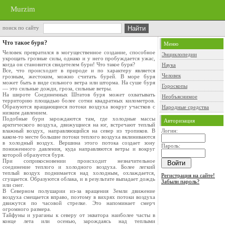
Murzim
поиск по сайту
Что такое буря?
Меню
Человек превратился в могущественное созда­ние, способное
Энциклопедии
укрощать грозные силы, однако и у него пробуждается ужас,
когда он становится свидетелем бури! Что такое буря?
Наука
Все, что происходит в природе и по характеру является
Человек
грозным, жестоким, можно считать бу­рей. В море буря
может быть в виде сильного ветра или шторма. На суше буря
Гороскопы
— это сильные дожди, гроза, сильные ветры.
На широте Соединенных Штатов буря может охватывать
Необъяснимое
территорию площадью более сотни квадратных километров.
Образуются вращающие­ся потоки воздуха вокруг участков с
Народные средства
низким дав­лением.
Подобные бури зарождаются там, где холод­ные массы
Авторизация
арктического воздуха, движущиеся на юг, встречают теплый
влажный воздух, направля­ющийся на север из тропиков. В
Логин:
каком-то месте большие потоки теплого воздуха вклиниваются
в холодный воздух. Вершина этого потока создает зону
Пароль:
пониженного давления, куда направляются ветры и вокруг
которой образуется буря.
При соприкосновении происходит незначи­тельное
соединение теплого и холодного воздуха. Более легкий
теплый воздух поднимается над хо­лодным, охлаждается,
Регистрация на сайте!
сгущается. Образуются об­лака, и в результате выпадает дождь
Забыли пароль?
или снег.
В Северном полушарии из-за вращения Земли движение
воздуха смещается вправо, поэтому в вихрях потоки воздуха
движутся по часовой стрелке. Это напоминает смерч
огромного разме­ра.
Тайфуны и ураганы к северу от экватора наиболее часты в
конце лета или осенью, зарождаясь над теплыми