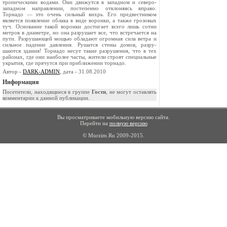
тропическими водами. Они движутся в западном и северо-
западном направлении, по­степенно отклоняясь вправо.
Торнадо — это очень сильный вихрь. Его предвестником
является появ­ление облака в виде воронки, а также грозовых
туч. Основание такой воронки достигает всего лишь сотни
метров в диаметре, но она разрушает все, что встречается на
пути. Разрушающей мощью обладают огромная сила ветра и
сильное падение давления. Рушатся стены домов, разру­
шаются здания! Торнадо несут такие разрушения, что в тех
районах, где они наиболее часты, жите­ли строят специальные
укрытия, где прячутся при приближении торнадо.
Автор -
DARK-ADMIN
, дата - 31.08.2010
Информация
Посетители, находящиеся в группе
Гости
, не могут оставлять
комментарии к данной публикации.
Вы просматриваете мобильную версию сайта.
Перейти на
полную версию
© Murzim.Ru 2009-2015.