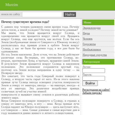
Murzim
поиск по сайту
Почему существуют времена года?
Меню
С давних пор человек удивлялся смене времен года. Почему
Энциклопедии
летом тепло, а зимой холодно? По­чему зимой ночи длинные?
Мы знаем, что Земля вращается вокруг Солн­ца, и
Наука
одновременно она вращается вокруг своей оси. Вращаясь
Человек
вокруг Солнца, она еще крутится, как волчок. Если бы ось
Земли (воображаемая линия от Северного к Южному полюсу)
Гороскопы
распола­галась под прямым углом к орбите Земли вокруг
Солнца, у нас не было бы времен года, а все дни были бы
Необъяснимое
одинаковыми.
Но ось Земли наклонена. Дело в том, что на Землю действуют
Народные средства
различные силы. Во-первых, это притяжение Солнца, во-
вторых, притяжение Луны, в третьих, вращение самой Земли.
Авторизация
В ре­зультате Земля вращается вокруг Солнца в на­клонном
положении. Это положение сохраняется круглый год,
Логин:
поэтому ось Земли всегда направле­на в одну точку — на
Полярную звезду.
Пароль:
Это означает, что часть года Северный полюс повернут к
Солнцу, а вторую часть скрыт от не­го. Из-за этого наклона
прямые лучи Солнца иногда освещают участок поверхности
Земли к северу от экватора, иногда — на экваторе, иног­да—к
югу от экватора. Это различное воздейст­вие прямых
Регистрация на сайте!
солнечных лучей на участки земной
Забыли пароль?
поверхности и вызывает смену сезонов в различ­ных районах
земного шара.
Когда Северное полушарие повернуто к Солн­цу, в странах к
северу от экватора лето, к югу — зима. Когда прямые лучи
Солнца падают на Юж­ное полушарие — здесь наступает лето,
а в Се­верном — зима. Самые длинные и самые корот­кие дни в
году называются днями зимнего и лет­него солнцестояния.