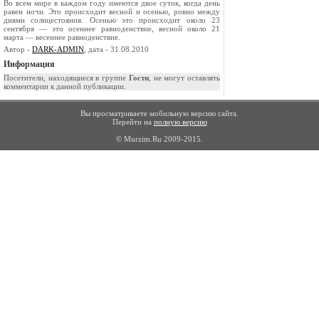
Во всем мире в каждом году имеются двое су­ток, когда день
равен ночи. Это происходит вес­ной и осенью, ровно между
днями солнцестояния. Осенью это происходит около 23
сентября — это осеннее равноденствие, весной около 21
марта — весеннее равноденствие.
Автор -
DARK-ADMIN
, дата - 31.08.2010
Информация
Посетители, находящиеся в группе
Гости
, не могут оставлять
комментарии к данной публикации.
Вы просматриваете мобильную версию сайта.
Перейти на
полную версию
© Murzim.Ru 2009-2015.