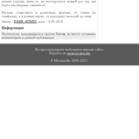
можно хорошо знать ее, но восторгаться всякий раз так, как
будто мы впервые слышим ее.
Музыка существует в различных формах, от гимна до
симфонии, и в разных видах, от народ­ных мелодий до опер.
Автор -
DARK-ADMIN
, дата - 4.09.2010
Информация
Посетители, находящиеся в группе
Гости
, не могут оставлять
комментарии к данной публикации.
Вы просматриваете мобильную версию сайта.
Перейти на
полную версию
© Murzim.Ru 2009-2015.