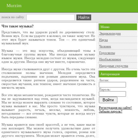
Murzim
поиск по сайту
Что такое музыка?
Меню
Представьте, что вы ударили рукой по дере­вянному столу.
Энциклопедии
Возник звук. Если вы ударите в колокол, он также зазвучит. Но
этот звук будет называться тоном. Тон — это единичный
Наука
музы­кальный звук.
Человек
Музыка — это вид искусства, объединяющий тоны в
Гороскопы
благозвучные группы звуков. Мы иногда называем музыку
языком звуков. Иногда мелодия состоит из звуков, следующих
Необъяснимое
один за другим. Иногда они звучат вместе, гармонично.
Народные средства
Иногда звуки сталкиваются друг с другом. Но очень часто эти
столкновения полны значения. Мелодия определяется
Авторизация
подъемами, падениями или ровным движением звука. Она
определяется так­же ритмом ударов, разделением на части,
Логин:
скоро­стью звучания, или темпом; имеет значение гром­кость и
мягкость звуков.
Пароль:
Все эти звуки механические, рождаются чисто технически. Но
мы не задумываемся над этим, когда наслаждаемся музыкой.
Мы не всегда мо­жем выразить словами то состояние, которое
му­зыка вызывает в нас. Мы просто чувствуем, что музыка
Регистрация на сайте!
вызывает радость, печаль, веселье, неж­ность, любовь,
Забыли пароль?
негодование — все оттенки чувств, которые не всегда могут
быть переданы словами.
Музыка нравится нам своей красотой, а не тем, какие мысли
она воплощает. Мы можем по­лучить удовольствие даже от
единичного музы­кального звука голоса, скрипки, рожка или
друго­го инструмента. Мелодия может нравится очень долго,