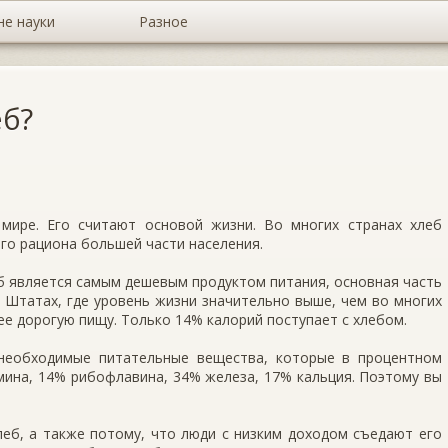
не науки
Разное
еб?
мире. Его считают основой жизни. Во многих странах хлеб
го рациона большей части населения.
еб является самым дешевым продуктом питания, ос­новная часть
х Штатах, где уровень жизни значитель­но выше, чем во многих
лее дорогую пищу. Только 14% калорий поступает с хлебом.
еоб­ходимые питательные вещества, которые в про­центном
мина, 14% рибофлавина, 34% железа, 17% кальция. Поэтому вы
еб, а также потому, что люди с низким дохо­дом съедают его