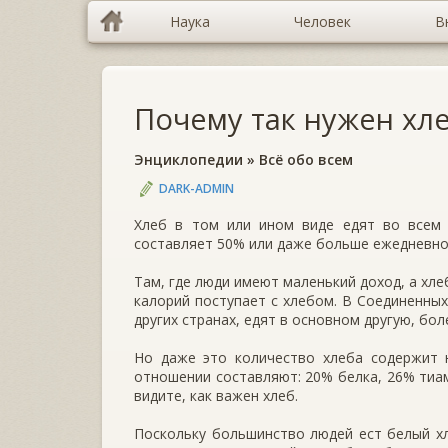
Наука
Человек
В
Почему так нужен хл
Энциклопедии
»
Всё обо всем
DARK-ADMIN
Хлеб в том или ином виде едят во всем 
составляет 50% или даже больше ежеднев­но
Там, где люди имеют маленький доход, а хл
калорий поступает с хлебом. В Сое­диненны
других странах, едят в основном другую, бо
Но даже это количество хлеба содержит н
отношении составляют: 20% белка, 26% тиа
видите, как важен хлеб.
Поскольку большинство людей ест белый хл