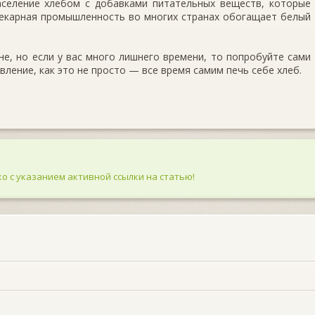
селение хлебом с добавками питатель­ных веществ, которые
пекарная промышленность во мно­гих странах обогащает белый
не, но если у вас много лишнего времени, то попро­буйте сами
вление, как это не просто — все время са­мим печь себе хлеб.
о с указанием активной ссылки на статью!