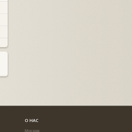
О НАС
Мурзим