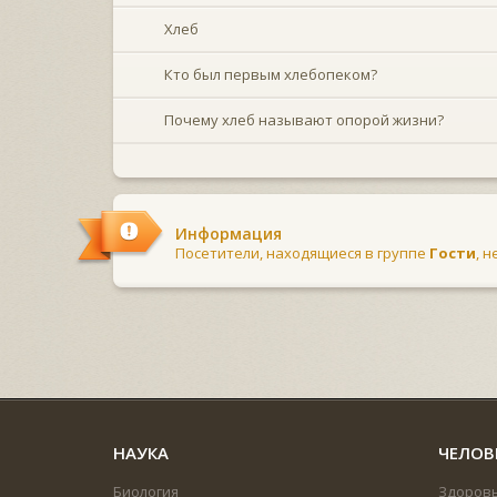
Хлеб
Кто был первым хлебопеком?
Почему хлеб называют опорой жизни?
Информация
Посетители, находящиеся в группе
Гости
, 
НАУКА
ЧЕЛОВ
Биология
Здоров