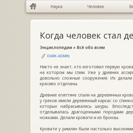
Наука
Человек
В
Когда человек стал д
Энциклопедии
»
Всё обо всем
DARK-ADMIN
Никто не знает, кто изготовил первую кро­
на котором мы спим. Уже у древних ассир
довольно сложные соо­ружения. Их делали
красиво отделаны.
Древние египтяне спали на деревянных крова
у греков имели деревянный каркас со спинк
которых набрасывались шкуры. Впоследс
отделывалась драгоцен­ными породами дер
ножками. Делали кровати и из бронзы.
Кровати у римлян были настолько высокими,