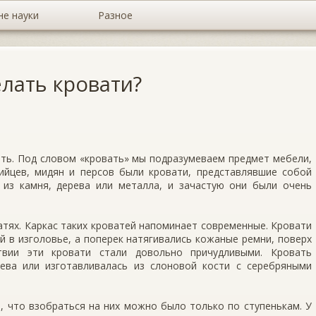
не науки
Разное
елать кровати?
вать. Под словом «кровать» мы подразумеваем предмет мебели,
ийцев, мидян и персов были крова­ти, представлявшие собой
 из камня, дерева или метал­ла, и зачастую они были очень
­тях. Каркас таких кроватей напоминает современ­ные. Кровати
ой в изголовье, а поперек натягивались кожаные ремни, поверх
твии эти кровати стали довольно причудливыми. Кровать
ева или изготавливалась из слоновой кости с серебряными
 что взобраться на них можно было только по сту­пенькам. У