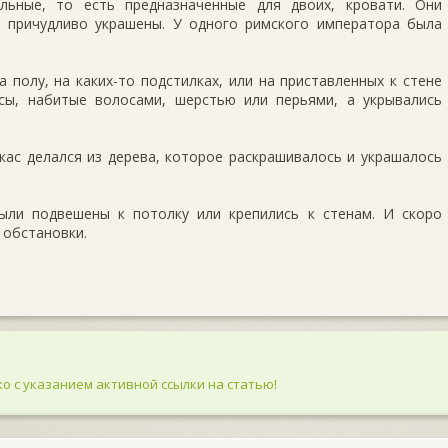
альные, то есть предназначенные для двоих, кровати. Они
 причудливо украшены. У одного римского императора была
 полу, на каких-то подстилках, или на приставлен­ных к стене
сы, набитые волосами, шерстью или перья­ми, а укрывались
р­кас делался из дерева, которое раскрашивалось и украшалось
ыли подвешены к потолку или крепились к стенам. И скоро
 обстановки.
о с указанием активной ссылки на статью!