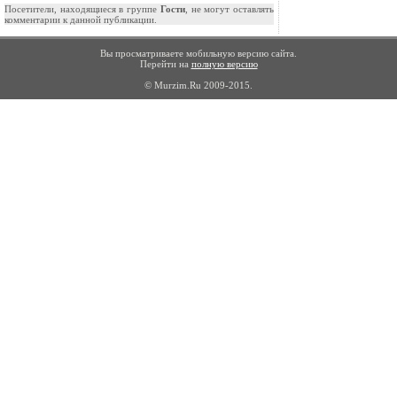
Посетители, находящиеся в группе
Гости
, не могут оставлять
комментарии к данной публикации.
Вы просматриваете мобильную версию сайта.
Перейти на
полную версию
© Murzim.Ru 2009-2015.