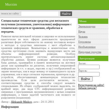
Murzim
поиск по сайту
Специальные технические средства для негласного
Меню
получения (изменения, уничтожения) информации с
Энциклопедии
технических средств ее хранения, обработки и
передачи.
Наука
Развитие вычислительной техники и широкое ее использование
Человек
практически во всех сферах деятельности предприятий
Гороскопы
различных форм собственности по новому поставили вопрос
о методах и средствах шпионажа с мест обработки и
Необъяснимое
хранения информации. Компьютеры и компетентные сети,
средства оргтехники стали занимать лидирующее место как
Народные средства
объекты информационной разведки. Особую
притягательность имеют системы автоматизированной
Авторизация
обработки данных. Целями разведки являются: получение
базы данных, хранящейся в памяти компьютера на жестком
Логин:
диске или хранящейся на дискетах; получение оперативной
информации (в т.ч. о кодах, паролях и пр.) отображаемой на
Пароль:
экране монитора; или в виде команд от клавиатурного пульта
управления; или в виде сигналов терминалов, принтеров и др.
устройств, обеспечивающих компьютерную технологию
производства. Если цели достигаются негласно, то
соответствующие средства и способы следует называть
Регистрация на сайте!
специальными. Из общих соображений можно выделить, по
Забыли пароль?
крайней мере, два вида СТС информационной разведки
связанных с программным проникновением с целью хищения
информации, а также задачей частичного или полного ее
разрушения (искажения).
Автор -
Aleksandr Minkov
, дата - 24.11.2011
Информация