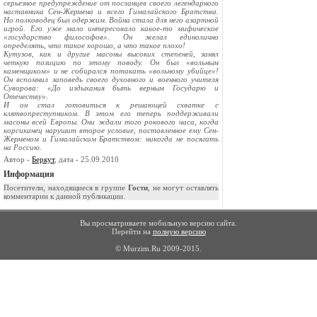
серьезное предупреждение от посланцев своего легендарного
наставника Сен-Жермена и всего Гималайского Братства.
Но полководец был одержим. Война стала для него азартной
игрой. Его уже мало интересовало какое-то мифическое
«государство философов». Он желал единолично
определять, что такое хорошо, а что такое плохо!
Кутузов, как и другие масоны высоких степеней, занял
четкую позицию по этому поводу. Он был «вольным
каменщиком» и не собирался потакать «вольному убийце»!
Он вспомнил заповедь своего духовного и военного учителя
Суворова: «До издыхания быть верным Государю и
Отечеству».
И он стал готовиться к решающей схватке с
клятвопреступником. В этом его теперь поддерживали
масоны всей Европы. Они ждали того рокового часа, когда
корсиканец нарушит второе условие, поставленное ему Сен-
Жерменом и Гималайским Братством: никогда не посягать
на Россию.
Автор -
Беркут
, дата - 25.09.2010
Информация
Посетители, находящиеся в группе
Гости
, не могут оставлять
комментарии к данной публикации.
Вы просматриваете мобильную версию сайта.
Перейти на
полную версию
© Murzim.Ru 2009-2015.