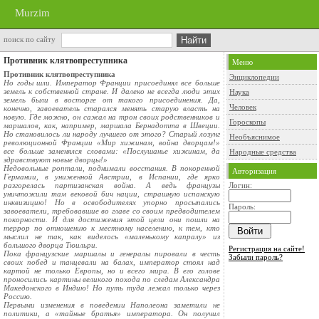
Murzim
поиск по сайту
Противник клятвопреступника
Меню
Противник клятвопреступника
Энциклопедии
Но годы шли. Император Франции присоединял все больше
земель к собственной стране. И далеко не всегда люди этих
Наука
земель были в восторге от такого присоединения. Да,
Человек
конечно, завоеватель старался менять старую власть на
новую. Где можно, он сажал на трон своих родственников и
Гороскопы
маршалов, как, например, маршала Бернадотта в Швеции.
Но становилось ли народу лучшего от этого? Старый лозунг
Необъяснимое
революционной Франции «Мир хижинам, война дворцам!»
все больше заменялся словами: «Послушанье хижинам, да
Народные средства
здравствуют новые дворцы!»
Недовольные роптали, поднимали восстания. В покоренной
Авторизация
Германии, в униженной Австрии, в Испании, где ярко
разгорелась партизанская война. А ведь французы
Логин:
уничтожили там вековой бич нации, страшную испанскую
инквизицию! Но в освободителях упорно просыпались
Пароль:
завоеватели, требовавшие во главе со своим предводителем
покорности. И для достижения этой цели они пошли на
террор по отношению к местному населению, к тем, кто
мыслил не так, как виделось «маленькому капралу» из
большого дворца Тюильри.
Регистрация на сайте!
Пока французские маршалы и генералы пировали в честь
Забыли пароль?
своих побед и танцевали на балах, император стоял над
картой не только Европы, но и всего мира. В его голове
проносились картины великого похода по следам Александра
Македонского в Индию! Но путь туда лежал только через
Россию.
Первыми изменения в поведении Наполеона заметили не
политики, а «тайные братья» императора. Он получил