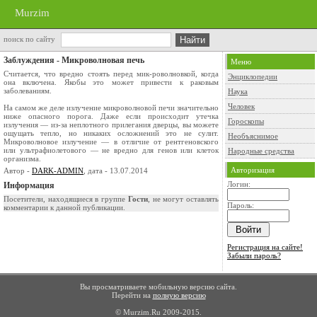
Murzim
поиск по сайту
Заблуждения - Микроволновая печь
Меню
Считается, что вредно стоять перед мик-роволновкой, когда
Энциклопедии
она включена. Якобы это может привести к раковым
заболеваниям.
Наука
Человек
На самом же деле излучение микроволновой печи значительно
ниже опасного порога. Даже если происходит утечка
Гороскопы
излучения — из-за неплотного прилегания дверцы, вы можете
ощущать тепло, но никаких осложнений это не сулит.
Необъяснимое
Микроволновое излучение — в отличие от рентгеновского
или ультрафиолетового — не вредно для генов или клеток
Народные средства
организма.
Авторизация
Автор -
DARK-ADMIN
, дата - 13.07.2014
Логин:
Информация
Посетители, находящиеся в группе
Гости
, не могут оставлять
Пароль:
комментарии к данной публикации.
Регистрация на сайте!
Забыли пароль?
Вы просматриваете мобильную версию сайта.
Перейти на
полную версию
© Murzim.Ru 2009-2015.