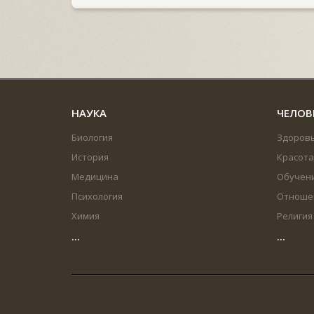
НАУКА
ЧЕЛОВ
Биология
Здоров
История
Красота
Медицина
Обучен
Психология
Отноше
Химия
Религия
...
...