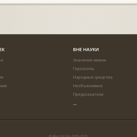
ЕК
ВНЕ НАУКИ
ье
Значение имени
Гороскопы
ие
Народные средства
ния
Необъяснимое
Предсказатели
...
© Murzim.Ru 2009-2020.