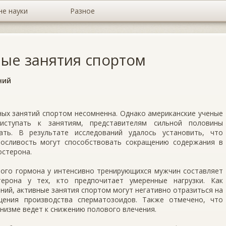
не науки
Разное
ные занятия спортом
ний
ных занятий спортом несомненна. Однако американские ученые
иступать к занятиям, представителям сильной половины
ать. В результате исследований удалось установить, что
носливость могут способствовать сокращению содержания в
остерона.
того гормона у интенсивно тренирующихся мужчин составляет
рона у тех, кто предпочитает умеренные нагрузки. Как
ний, активные занятия спортом могут негативно отразиться на
щения производства сперматозоидов. Также отмечено, что
низме ведет к снижению полового влечения.