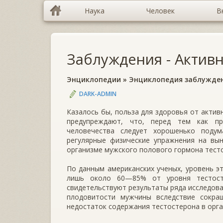
Наука
Человек
В
Заблуждения - Актив
Энциклопедии
»
Энциклопедия заблужде
DARK-ADMIN
Казалось бы, польза для здоровья от актив
предупреждают, что, перед тем как пр
человечества следует хорошенько подум
регулярные физические упражнения на вы
организме мужского полового гормона тест
По данным американских ученых, уровень э
лишь около 60—85% от уровня тестосте
свидетельствуют результаты ряда исследова
плодовитости мужчины вследствие сокра
недостаток содержания тестостерона в орга