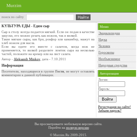
Murzim
поиск по сайту
КУЛЬТУРА ЕДЫ - Едим сыр
Меню
Сыр к столу всегда подается мягкий. Если он подан в качестве
Энциклопедии
закуски, его можно резать как ножом, так и вилкой.
Такие мягкие сыры, как бри, рокфор или камамбер, мажут на
Наука
хлеб ножом для масла.
Человек
Если вы едите его вместе с салатом, когда нож не
применяется, то вилкой разделите ломтик сыра на несколько
Гороскопы
частей, положите на крекер или на лист салата.
Необъяснимое
Автор -
Aleksandr Minkov
, дата - 7.10.2011
Информация
Народные средства
Посетители, находящиеся в группе
Гости
, не могут оставлять
Авторизация
комментарии к данной публикации.
Логин:
Пароль:
Регистрация на сайте!
Забыли пароль?
Вы просматриваете мобильную версию сайта.
Перейти на
полную версию
© Murzim.Ru 2009-2015.