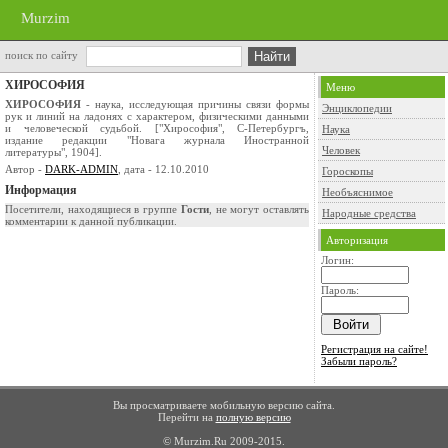
Murzim
поиск по сайту
ХИРОСОФИЯ
Меню
ХИРОСОФИЯ
- наука, исследующая причины связи формы
Энциклопедии
рук и линий на ладонях с характером, физическими данными
и человеческой судьбой. ["Хирософия", С-Петербургъ,
Наука
издание редакции "Новага журнала Иностранной
Человек
литературы", 1904].
Автор -
DARK-ADMIN
, дата - 12.10.2010
Гороскопы
Информация
Необъяснимое
Посетители, находящиеся в группе
Гости
, не могут оставлять
Народные средства
комментарии к данной публикации.
Авторизация
Логин:
Пароль:
Регистрация на сайте!
Забыли пароль?
Вы просматриваете мобильную версию сайта.
Перейти на
полную версию
© Murzim.Ru 2009-2015.