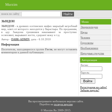
Murzim
поиск по сайту
ЗЫНДОН
Меню
ЗЫНДОН
- в древних осетинских мифах закрытый загробный
Энциклопедии
мир, ключ от которого находится у Барастыра. По преданиям,
в аду Зындона грешников наказывают за проступки:
Наука
ослепляют, вырывают ногти, сдирают кожу и т.д.
Человек
Автор -
DARK-ADMIN
, дата - 6.10.2010
Гороскопы
Информация
Необъяснимое
Посетители, находящиеся в группе
Гости
, не могут оставлять
комментарии к данной публикации.
Народные средства
Авторизация
Логин:
Пароль:
Регистрация на сайте!
Забыли пароль?
Вы просматриваете мобильную версию сайта.
Перейти на
полную версию
© Murzim.Ru 2009-2015.