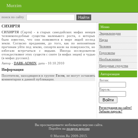
Murzim
поиск по сайту
СИХИРТЯ
Меню
СИХИРТЯ
(Сиртя) - в старых самодийских мифах ненцев
Энциклопедии
человекоподобные существа маленького роста, о которых
было известно, что они появляются в мире людей из-под
Наука
земли. Согласно преданиям, до того, как по непонятным
Человек
причинам уйти под землю, сихиртя жили на поверхности, но
избегали встречаться с людьми. Иногда исследователи
Гороскопы
отождествляют этих существ с сиите (в мифах энцев) и чудью
(в мифах русских).
Необъяснимое
Автор -
DARK-ADMIN
, дата - 10.10.2010
Народные средства
Информация
Авторизация
Посетители, находящиеся в группе
Гости
, не могут оставлять
комментарии к данной публикации.
Логин:
Пароль:
Регистрация на сайте!
Забыли пароль?
Вы просматриваете мобильную версию сайта.
Перейти на
полную версию
© Murzim.Ru 2009-2015.