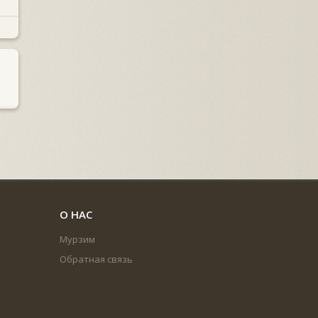
О НАС
Мурзим
Обратная связь