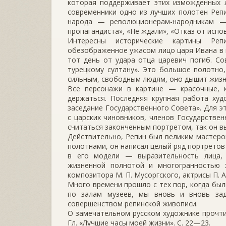
которая поддерживает этих изможденных 
современники одно из лучших полотен Репи
народа — революционерам-народникам — 
пропагандиста», «Не ждали», «Отказ от испо
Интересны исторические картины Реп
обезображенное ужасом лицо царя Ивана в к
тот день от удара отца царевич погиб. С
турецкому султану». Это большое полотно
сильным, свободным людям, оно дышит жиз
Все персонажи в картине — красочные, к
держаться. Последняя крупная работа ху
заседание Государственного Совета». Для э
с царских чиновников, членов Государстве
считаться законченным портретом, так он в
Действительно, Репин был великим мастеро
полотнами, он написал целый ряд портретов
в его модели — выразительность лица, 
жизненной полнотой и многогранностью х
композитора М. П. Мусоргского, актрисы П. А
Много времени прошло с тех пор, когда был
по залам музеев, мы вновь и вновь зад
совершенством репинской живописи.
О замечательном русском художнике прочтит
Гл. «Лучшие часы моей жизни». С. 22—23.