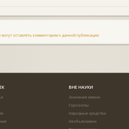
не могут оставлять комментарии к данной публикации.
ЕК
ВНЕ НАУКИ
ье
Значение имени
Гороскопы
ие
Народные средства
ния
Необъяснимое