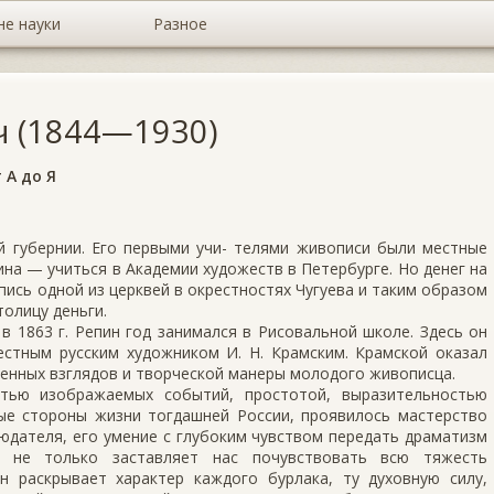
не науки
Разное
 (1844—1930)
 А до Я
ой губернии. Его первыми учи- телями живописи были местные
ина — учиться в Академии художеств в Петербурге. Но денег на
спись одной из церквей в окрестностях Чугуева и таким образом
олицу деньги.
 1863 г. Репин год занимался в Рисовальной школе. Здесь он
естным русским художником И. Н. Крамским. Крамской оказал
нных взглядов и творческой манеры молодого живописца.
стью изображаемых событий, простотой, выразительностью
ные стороны жизни тогдашней России, проявилось мастерство
людателя, его умение с глубоким чувством передать драматизм
н не только заставляет нас почувствовать всю тяжесть
н раскрывает характер каждого бурлака, ту духовную силу,