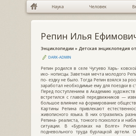
Наука
Человек
В
Репин Илья Ефимович
Энциклопедии
»
Детская энциклопедия от
DARK-ADMIN
Репин родился в селе Чугуево Харь- ковск
ико- нописцы. Заветная мечта молодого Реп
по- ездку не было. Тогда Репин взялся за ро
заработал необходимые ему для поездки в ст
Перед поступлением в Академию художеств в
встретился с главой передвижников — изв
большое влияние на формирование обществе
Картины Репина привлекают естественно
живописного языка. В них отразились раз
Репина- реалиста, тонкого психолога и наб
ситуации. В «Бурлаках на Волге» Репи
подневольного труда бурлацкой артели. О