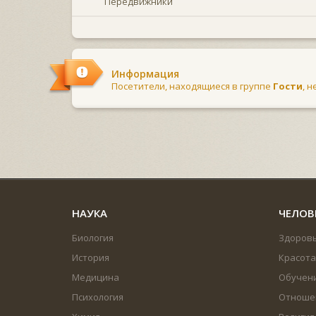
Передвижники
Информация
Посетители, находящиеся в группе
Гости
, 
НАУКА
ЧЕЛОВ
Биология
Здоров
История
Красота
Медицина
Обучен
Психология
Отноше