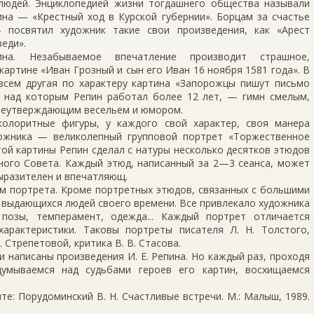
людей. Энциклопедией жизни тогдашнего общества называли
на — «Крестный ход в Курской губернии». Борцам за счастье
посвятил художник такие свои произведения, как «Арест
веди».
ина. Незабываемое впечатление производит страшное,
артине «Иван Грозный и сын его Иван 16 ноября 1581 года». В
овсем другая по характеру картина «Запорожцы пишут письмо
, над которым Репин работал более 12 лет, — гимн смелым,
неутверждающим весельем и юмором.
олоритные фигуры, у каждого свой характер, своя манера
дожника — великолепный групповой портрет «Торжественное
той картины Репин сделал с натуры несколько десятков этюдов
нного Совета. Каждый этюд, написанный за 2—3 сеанса, может
ыразителен и впечатляющ.
м портрета. Кроме портретных этюдов, связанных с большими
 выдающихся людей своего времени. Все привлекало художника
позы, темперамент, одежда... Каждый портрет отличается
арактеристики. Таковы портреты писателя Л. Н. Толстого,
. Стрепетовой, критика В. В. Стасова.
и написаны произведения И. Е. Репина. Но каждый раз, проходя
умываемся над судьбами героев его картин, восхищаемся
е: Порудоминский В. Н. Счастливые встречи. М.: Малыш, 1989.