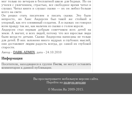
мог только по вечерам в бесплатной школе для бедных. Но он
учился с увлечением, страстью, все свободное время читал и
слушал. Читал книги и слушал сказки — их он любил больше
всего на свете.
Он решил стать писателем и писать сказки. Это было
непросто, но Ханс Андерсен был такой же стойкий и
упорный, как его оловянный солдатик. А в сказках он говорил
всем правду так же, как мальчик из сказки о голом короле.
Андерсен стал первым добрым советчиком всех детей на
земле. А значит, и всех людей, потому что все взрослые люди
были когда-то детьми. Сказки Андерсена написаны не только
для детей. В них заложено много мудрых и глубоких мыслей,
они доставляют людям радость всегда, до самой их глубокой
старости.
Автор -
DARK-ADMIN
, дата - 24.10.2010
Информация
Посетители, находящиеся в группе
Гости
, не могут оставлять
комментарии к данной публикации.
Вы просматриваете мобильную версию сайта.
Перейти на
полную версию
© Murzim.Ru 2009-2015.