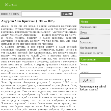
Murzim
поиск по сайту
Андерсен Ханс Кристиан (1805 — 1875)
Меню
Давно, более ста лет назад, в одной маленькой шотландской
Энциклопедии
гостинице путешественник забыл в номере тросточку. Хозяин
гостиницы привязал к тросточке записку: "Датскому писателю
Наука
Хансу Кристиану Андерсену" — и отнес тросточку на почту.
Человек
И почта приняла посылку с таким коротким адресом,
доставила ее адресату. Потому что уже тогда весь мир знал
Гороскопы
фамилию этого необыкновенного человека.
С раннего детства и всю жизнь живут с нами стойкий
Необъяснимое
оловянный солдатик и милая Дюймовочка, гадкий утенок и
тот мальчик, который был единственным, кто крикнул людям
Народные средства
правду: что король-то голый! Дети и взрослые всего мира
знают сказки Андерсена. В них есть все, что должно всегда
Авторизация
жить в человеке: уважение к мужеству; доброта и сочувствие
всем, кому плохо; любовь к людям; презрение к чванливым и
Логин:
бессердечным. В этих сказках рядом живут слезы и смех, горе
и радость — все, как в настоящей жизни. Андерсен был
Пароль:
великий сказочник и понимал, что даже самая волшебная
сказка должна отражать жизнь.
А жизнь этот необыкновенный человек знал очень хорошо.
Ханс Кристиан Андерсен родился 2 апреля 1805 г. в
крошечном городке Оденсе, в маленькой стране Дании. Отец
Регистрация на сайте!
его был бедный башмачник, и детство сказочника прошло в
Забыли пароль?
скромном доме. Там он мог видеть все, что потом ожило в
его сказках и приобрело глубокий смысл: и солдатика,
сделанного из старой оловянной ложки; и штопальную иглу; и
тот огород в ящике, что потом он изобразил в сказке
"Снежная королева". Семья башмачника жила трудно, как
живут все бедные люди на земле. Хансу Кристиану в 12 лет
пришлось пойти работать на суконную фабрику. И учиться он