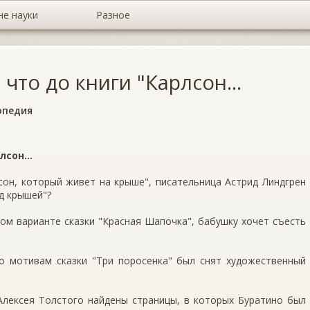
не науки
Разное
что до книги "Карлсон...
опедия
сон...
лсон, который живет на крыше", писательница Астрид Линдгрен
д крышей"?
ном варианте сказки "Красная Шапочка", бабушку хочет съесть
по мотивам сказки "Три поросенка" был снят художественный
 Алексея Толстого найдены страницы, в которых Буратино был