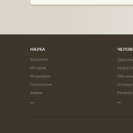
НАУКА
ЧЕЛОВ
Биология
Здоров
История
Красота
Медицина
Обучен
Психология
Отноше
Химия
Религия
...
...