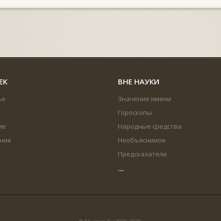
ЕК
ВНЕ НАУКИ
ье
Значение имени
Гороскопы
ие
Народные средства
ния
Необъяснимое
Предсказатели
...