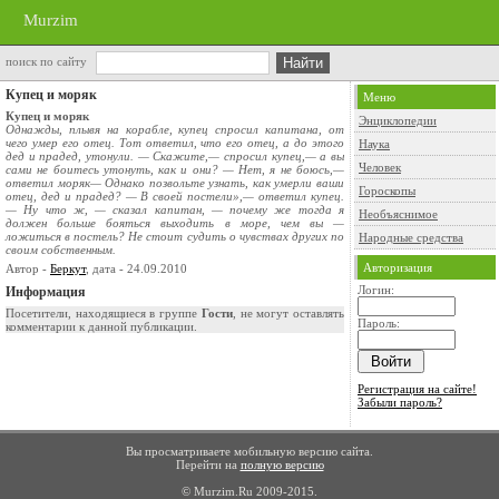
Murzim
поиск по сайту
Купец и моряк
Меню
Купец и моряк
Энциклопедии
Однажды, плывя на корабле, купец спросил капитана, от
чего умер его отец. Тот ответил, что его отец, а до этого
Наука
дед и прадед, утонули. — Скажите,— спросил купец,— а вы
Человек
сами не боитесь утонуть, как и они? — Нет, я не боюсь,—
ответил моряк— Однако позвольте узнать, как умерли ваши
Гороскопы
отец, дед и прадед? — В своей постели»,— ответил купец.
— Ну что ж, — сказал капитан, — почему же тогда я
Необъяснимое
должен больше бояться выходить в море, чем вы —
ложиться в постель? Не стоит судить о чувствах других по
Народные средства
своим собственным.
Авторизация
Автор -
Беркут
, дата - 24.09.2010
Логин:
Информация
Посетители, находящиеся в группе
Гости
, не могут оставлять
Пароль:
комментарии к данной публикации.
Регистрация на сайте!
Забыли пароль?
Вы просматриваете мобильную версию сайта.
Перейти на
полную версию
© Murzim.Ru 2009-2015.