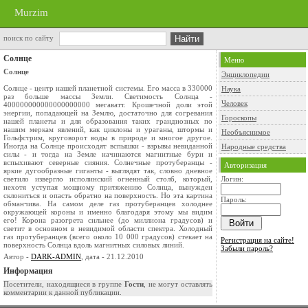
Murzim
поиск по сайту
Солнце
Меню
Солнце
Энциклопедии
Солнце - центр нашей планетной системы. Его масса в 330000
Наука
раз больше массы Земли. Светимость Солнца -
Человек
400000000000000000000 мегаватт. Крошечной доли этой
энергии, попадающей на Землю, достаточно для согревания
Гороскопы
нашей планеты и для образования таких грандиозных по
нашим меркам явлений, как циклоны и ураганы, штормы и
Необъяснимое
Гольфстрим, круговорот воды в природе и многое другое.
Иногда на Солнце происходят вспышки - взрывы невиданной
Народные средства
силы - и тогда на Земле начинаются магнитные бури и
вспыхивают северные сияния. Солнечные протуберанцы -
Авторизация
яркие дугообразные гиганты - выглядят так, словно дневное
светило извергло исполинский огненный столб, который,
Логин:
нехотя уступая мощному притяжению Солнца, вынужден
склониться и опасть обратно на поверхность. Но эта картина
Пароль:
обманчива. На самом деле газ протуберанцев холоднее
окружающей короны и именно благодаря этому мы видим
его! Корона разогрета сильнее (до миллиона градусов) и
светит в основном в невидимой области спектра. Холодный
газ протуберанцев (всего около 10 000 градусов) стекает на
Регистрация на сайте!
поверхность Солнца вдоль магнитных силовых линий.
Забыли пароль?
Автор -
DARK-ADMIN
, дата - 21.12.2010
Информация
Посетители, находящиеся в группе
Гости
, не могут оставлять
комментарии к данной публикации.