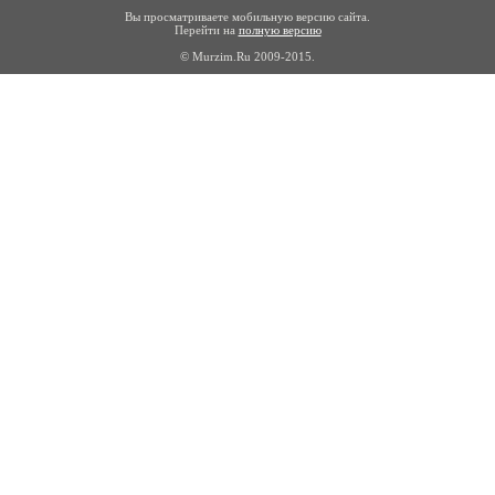
Вы просматриваете мобильную версию сайта.
Перейти на
полную версию
© Murzim.Ru 2009-2015.